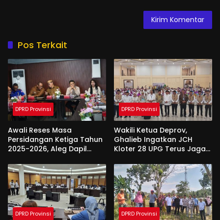
Pos Terkait
DPRD Provinsi
DPRD Provinsi
Awali Reses Masa
Wakili Ketua Deprov,
Persidangan Ketiga Tahun
Ghalieb Ingatkan JCH
2025-2026, Aleg Dapil
Kloter 28 UPG Terus Jaga
Bone Bolango Dapat
Kekompakan Saat Di
Apresiasi Dari Pemda
Tanah Suci
DPRD Provinsi
DPRD Provinsi