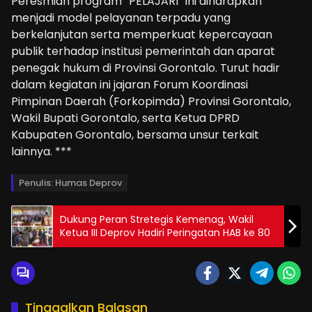
Peresmian program “PELAJARI” ini diharapkan
menjadi model pelayanan terpadu yang
berkelanjutan serta memperkuat kepercayaan
publik terhadap institusi pemerintah dan aparat
penegak hukum di Provinsi Gorontalo. Turut hadir
dalam kegiatan ini jajaran Forum Koordinasi
Pimpinan Daerah (Forkopimda) Provinsi Gorontalo,
Wakil Bupati Gorontalo, serta Ketua DPRD
Kabupaten Gorontalo, bersama unsur terkait
lainnya. ***
Penulis: Humas Deprov
Dukung Peran Stretegis Kemenag, Wakil
Ketua III Deprov Hadiri Peringatan HAB ke 80
Tinggalkan Balasan