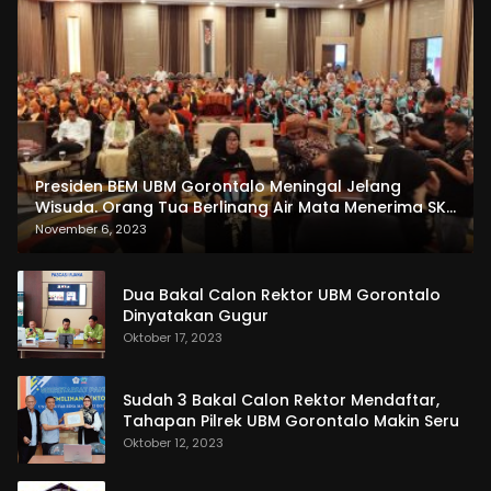
Presiden BEM UBM Gorontalo Meningal Jelang
Wisuda. Orang Tua Berlinang Air Mata Menerima SKL
dan Pemasangan Salempang
November 6, 2023
Dua Bakal Calon Rektor UBM Gorontalo
Dinyatakan Gugur
Oktober 17, 2023
Sudah 3 Bakal Calon Rektor Mendaftar,
Tahapan Pilrek UBM Gorontalo Makin Seru
Oktober 12, 2023