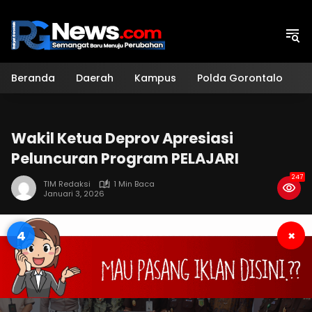
Langsung
ke
konten
Beranda
Daerah
Kampus
Polda Gorontalo
H
Wakil Ketua Deprov Apresiasi
Peluncuran Program PELAJARI
247
TIM Redaksi
1 Min Baca
Januari 3, 2026
4
×