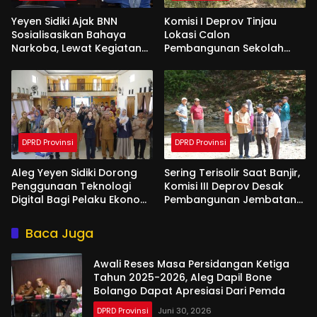
Yeyen Sidiki Ajak BNN
Komisi I Deprov Tinjau
Sosialisasikan Bahaya
Lokasi Calon
Narkoba, Lewat Kegiatan
Pembangunan Sekolah
Reses Aleg
Garuda di Gorut
DPRD Provinsi
DPRD Provinsi
Aleg Yeyen Sidiki Dorong
Sering Terisolir Saat Banjir,
Penggunaan Teknologi
Komisi III Deprov Desak
Digital Bagi Pelaku Ekonomi
Pembangunan Jembatan
Di Bone Bolango
Gantung di Desa Modelidu
Baca Juga
Awali Reses Masa Persidangan Ketiga
Tahun 2025-2026, Aleg Dapil Bone
Bolango Dapat Apresiasi Dari Pemda
DPRD Provinsi
Juni 30, 2026