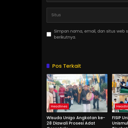
Simpan nama, email, dan situs web 
berikutnya.
Pos Terkait
Headlines
Headli
Wisuda Unigo Angkatan ke-
FISIP U
28 Diawali Prosesi Adat
Unismu