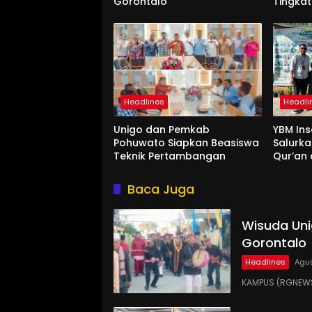
Gorontalo
Tingkat
Interna
Headlines
Headli
Unigo dan Pemkab
YBM Ins
Pohuwato Siapkan Beasiswa
Salurk
Teknik Pertambangan
Qur’an 
Ummah 
Baca Juga
Wisuda Uni
Gorontalo
Headlines
Agus
KAMPUS (RGNEWS