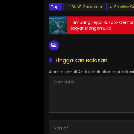
Tag:
BNNP Gorontalo
Provinsi 
Tambang Ilegal Busato Cemari 
Rakyat Mengemuka
Tinggalkan Balasan
Alamat email Anda tidak akan dipublikasi