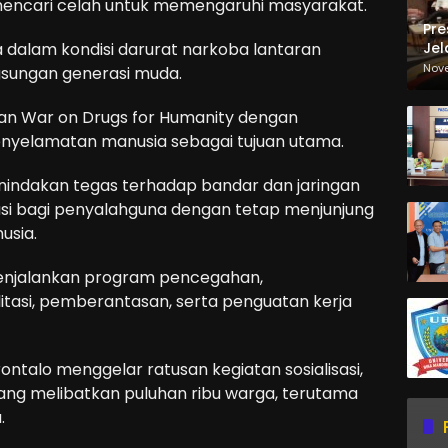
 mencari celah untuk memengaruhi masyarakat.
Pre
Jel
a dalam kondisi darurat narkoba lantaran
Ma
Nov
ungan generasi muda.
Sa
an War on Drugs for Humanity dengan
yelamatan manusia sebagai tujuan utama.
enindakan tegas terhadap bandar dan jaringan
itasi bagi penyalahguna dengan tetap menjunjung
usia.
enjalankan program pencegahan,
tasi, pemberantasan, serta penguatan kerja
talo menggelar ratusan kegiatan sosialisasi,
yang melibatkan puluhan ribu warga, terutama
.