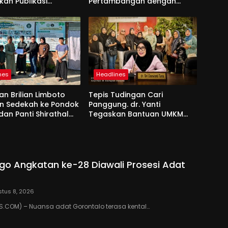
kan Publikasi
Pertambangan dengan
sional
Unigo
nes
Headlines
an Brilian Limboto
Tepis Tudingan Cari
an Sedekah ke Pondok
Panggung. dr. Yanti
dan Panti Shirathal
Tegaskan Bantuan UMKM
Bengsol
Aspirasi dan Harapan
Rakyat
go Angkatan ke-28 Diawali Prosesi Adat
tus 8, 2026
.COM) – Nuansa adat Gorontalo terasa kental…