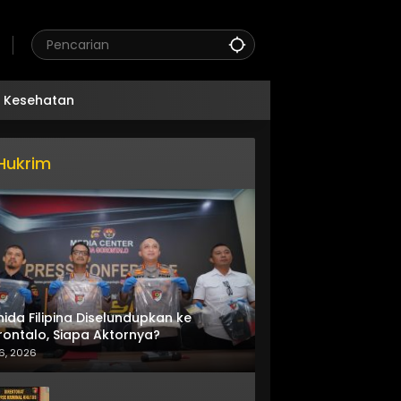
Kesehatan
Hukrim
nida Filipina Diselundupkan ke
ontalo, Siapa Aktornya?
6, 2026