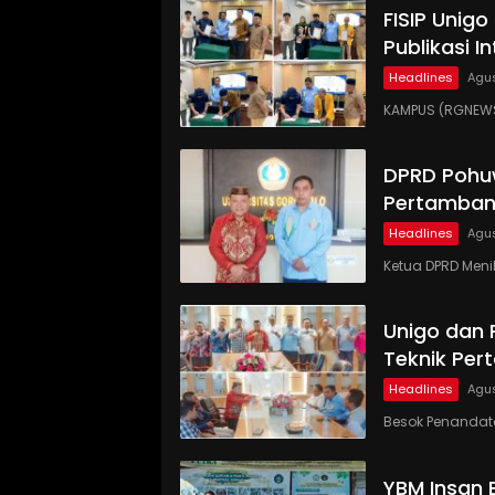
FISIP Unig
Publikasi I
Headlines
Agus
KAMPUS (RGNEWS.
DPRD Pohu
Pertamban
Headlines
Agus
Ketua DPRD Meni
Unigo dan
Teknik Pe
Headlines
Agus
Besok Penandat
YBM Insan 