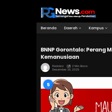
Langsung
ke
konten
Beranda
Daerah
Kampus
BNNP Gorontalo: Perang 
Kemanusiaan
Redaksi
2 Min Baca
Desember 25, 2025
4