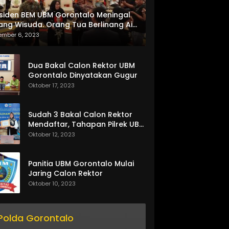
siden BEM UBM Gorontalo Meningal
ang Wisuda. Orang Tua Berlinang Air
ta Menerima SKL dan Pemasangan
ember 6, 2023
lempang
Dua Bakal Calon Rektor UBM
Gorontalo Dinyatakan Gugur
Oktober 17, 2023
Sudah 3 Bakal Calon Rektor
Mendaftar, Tahapan Pilrek UBM
Gorontalo Makin Seru
Oktober 12, 2023
Panitia UBM Gorontalo Mulai
Jaring Calon Rektor
Oktober 10, 2023
Polda Gorontalo