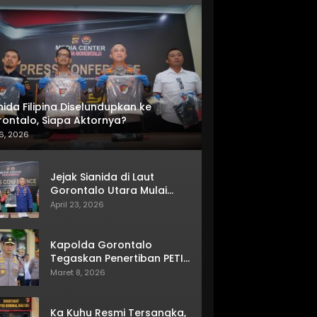
nida Filipina Diselundupkan ke
ontalo, Siapa Aktornya?
6, 2026
Jejak Sianida di Laut
Gorontalo Utara Mulai
Terkuak
April 23, 2026
Kapolda Gorontalo
Tegaskan Penertiban PETI
Terus Berjalan
Maret 8, 2026
Ka Kuhu Resmi Tersangka,