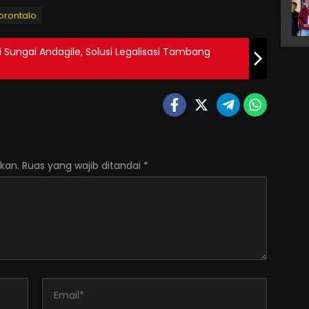
Gorontalo
Sungai Andagile, Solusi Legalisasi Tambang
kan.
Ruas yang wajib ditandai
*