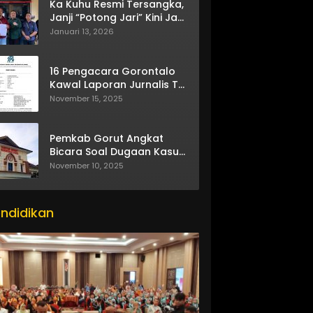
Ka Kuhu Resmi Tersangka,
Janji “Potong Jari” Kini Jadi
Bumerang
Januari 13, 2026
16 Pengacara Gorontalo
Kawal Laporan Jurnalis TV
One
November 15, 2025
Pemkab Gorut Angkat
Bicara Soal Dugaan Kasus
Asusila Oknum ASN
November 10, 2025
ndidikan