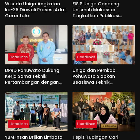
Wisuda Unigo Angkatan
FISIP Unigo Gandeng
ke-28 Diawali Prosesi Adat
Unismuh Makassar
Gorontalo
Tingkatkan Publikasi
Internasional
Headlines
Headlines
DPRD Pohuwato Dukung
Unigo dan Pemkab
Kerja Sama Teknik
Pohuwato Siapkan
Pertambangan dengan
Beasiswa Teknik
Unigo
Pertambangan
Headlines
Headlines
YBM Insan Brilian Limboto
Tepis Tudingan Cari