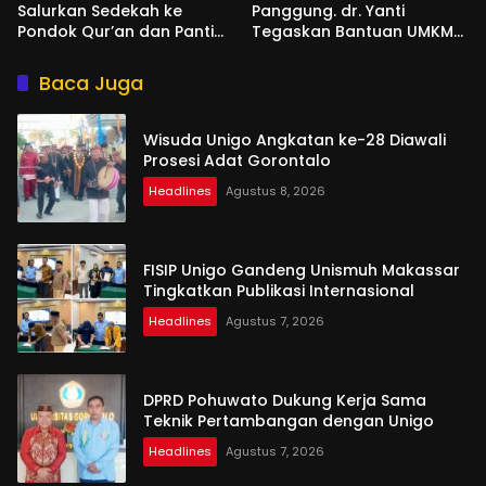
Salurkan Sedekah ke
Panggung. dr. Yanti
Pondok Qur’an dan Panti
Tegaskan Bantuan UMKM
Shirathal Ummah Bengsol
Aspirasi dan Harapan
Rakyat
Baca Juga
Wisuda Unigo Angkatan ke-28 Diawali
Prosesi Adat Gorontalo
Headlines
Agustus 8, 2026
FISIP Unigo Gandeng Unismuh Makassar
Tingkatkan Publikasi Internasional
Headlines
Agustus 7, 2026
DPRD Pohuwato Dukung Kerja Sama
Teknik Pertambangan dengan Unigo
Headlines
Agustus 7, 2026