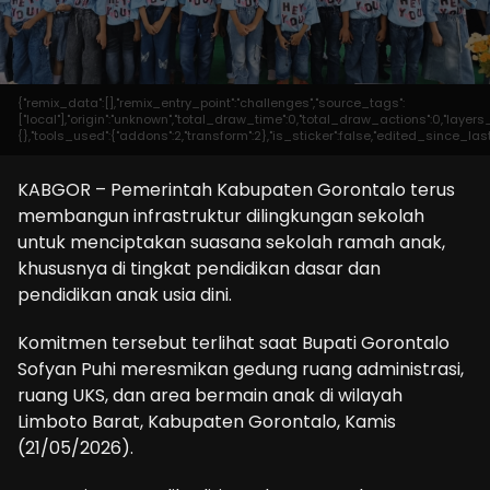
{"remix_data":[],"remix_entry_point":"challenges","source_tags":
["local"],"origin":"unknown","total_draw_time":0,"total_draw_actions":0,"laye
{},"tools_used":{"addons":2,"transform":2},"is_sticker":false,"edited_since_las
KABGOR – Pemerintah Kabupaten Gorontalo terus
membangun infrastruktur dilingkungan sekolah
untuk menciptakan suasana sekolah ramah anak,
khususnya di tingkat pendidikan dasar dan
pendidikan anak usia dini.
Komitmen tersebut terlihat saat Bupati Gorontalo
Sofyan Puhi meresmikan gedung ruang administrasi,
ruang UKS, dan area bermain anak di wilayah
Limboto Barat, Kabupaten Gorontalo, Kamis
(21/05/2026).