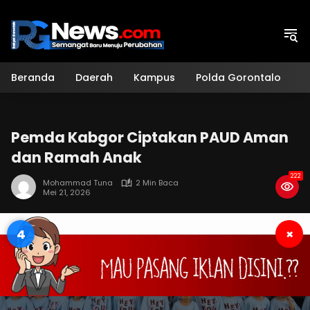
Langsung
ke
konten
Beranda
Daerah
Kampus
Polda Gorontalo
H
Pemda Kabgor Ciptakan PAUD Aman
dan Ramah Anak
222
Mohammad Tuna
2 Min Baca
Mei 21, 2026
4
×