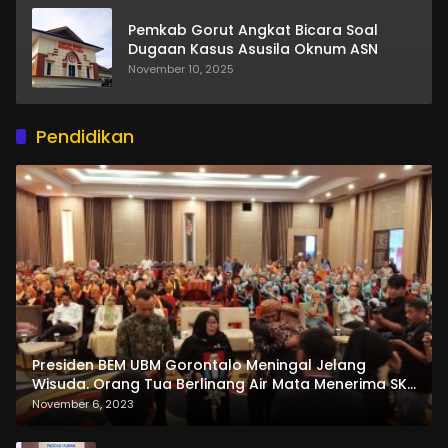
Pemkab Gorut Angkat Bicara Soal
Dugaan Kasus Asusila Oknum ASN
November 10, 2025
Pendidikan
Presiden BEM UBM Gorontalo Meningal Jelang
Wisuda. Orang Tua Berlinang Air Mata Menerima SKL
dan Pemasangan Salempang
November 6, 2023