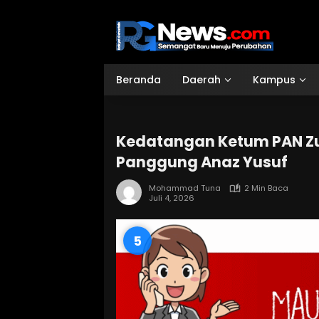
Langsung
ke
konten
Beranda
Daerah
Kampus
Kedatangan Ketum PAN Zul
Panggung Anaz Yusuf
Mohammad Tuna
2 Min Baca
Juli 4, 2026
4