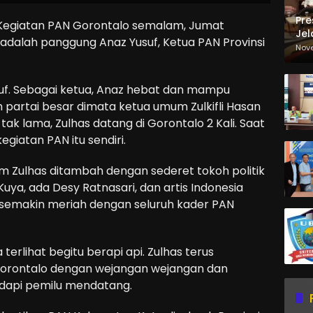
Pre
Kegiatan PAN Gorontalo semalam, Jumat
Jel
 adalah panggung Anaz Yusuf, Ketua PAN Provinsi
Ma
Nov
Sa
usuf. Sebagai ketua, Anaz hebat dan mampu
partai besar dimata ketua umum Zulkifli Hasan
ak lama, Zulhas datang di Gorontalo 2 Kali. Saat
egiatan PAN itu sendiri.
m Zulhas ditambah dengan sederet tokoh politik
Kuya, ada Desy Ratnasari, dan artis Indonesia
 semakin meriah dengan seluruh kader PAN
 terlihat begitu berapi api. Zulhas terus
orontalo dengan wejangan wejangan dan
adapi pemilu mendatang.