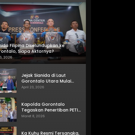
nida Filipina Diselundupkan ke
ontalo, Siapa Aktornya?
6, 2026
Jejak Sianida di Laut
Gorontalo Utara Mulai
Terkuak
April 23, 2026
Kapolda Gorontalo
Tegaskan Penertiban PETI
Terus Berjalan
Maret 8, 2026
Ka Kuhu Resmi Tersangka,