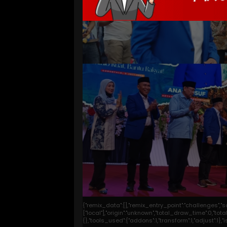
{"remix_data":[],"remix_entry_point":"challenges","
["local"],"origin":"unknown","total_draw_time":0,"t
{},"tools_used":{"addons":1,"transform":1,"adjust":1}