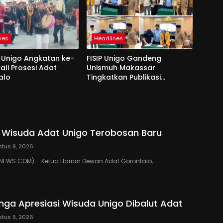
nes
Headlines
 Unigo Angkatan ke-
FISIP Unigo Gandeng
ali Prosesi Adat
Unismuh Makassar
alo
Tingkatkan Publikasi
Internasional
: Wisuda Adat Unigo Terobosan Baru
tus 9, 2026
EWS.COM) – Ketua Harian Dewan Adat Gorontalo,…
inga Apresiasi Wisuda Unigo Dibalut Adat
tus 9, 2026