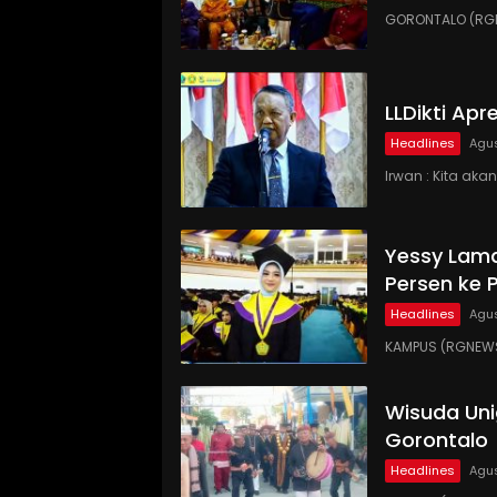
GORONTALO (RGN
LLDikti Ap
Headlines
Agus
Irwan : Kita ak
Yessy Lama
Persen ke 
Headlines
Agus
KAMPUS (RGNEWS
Wisuda Uni
Gorontalo
Headlines
Agus