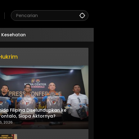
Kesehatan
Hukrim
nida Filipina Diselundupkan ke
ontalo, Siapa Aktornya?
6, 2026