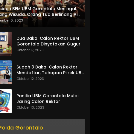
siden BEM UBM Gorontalo Meningal
ang Wisuda. Orang Tua Berlinang Air
ta Menerima SKL dan Pemasangan
ember 6, 2023
lempang
Dua Bakal Calon Rektor UBM
Gorontalo Dinyatakan Gugur
Oktober 17, 2023
Sudah 3 Bakal Calon Rektor
Mendaftar, Tahapan Pilrek UBM
Gorontalo Makin Seru
Oktober 12, 2023
Panitia UBM Gorontalo Mulai
Jaring Calon Rektor
Oktober 10, 2023
Polda Gorontalo