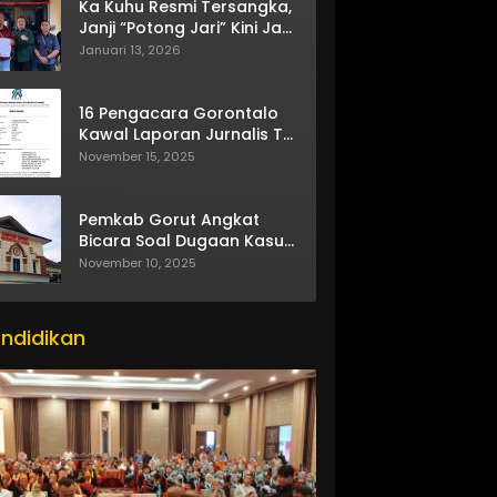
Ka Kuhu Resmi Tersangka,
Janji “Potong Jari” Kini Jadi
Bumerang
Januari 13, 2026
16 Pengacara Gorontalo
Kawal Laporan Jurnalis TV
One
November 15, 2025
Pemkab Gorut Angkat
Bicara Soal Dugaan Kasus
Asusila Oknum ASN
November 10, 2025
ndidikan
itor_actions":
}