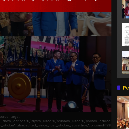
Pe
source_tags":
otal_draw_actions":0,"layers_used":0,"brushes_used":0,"photos_added":0,"total_ed
,"is_sticker":false,"edited_since_last_sticker_save":true,"containsFTESticker":false