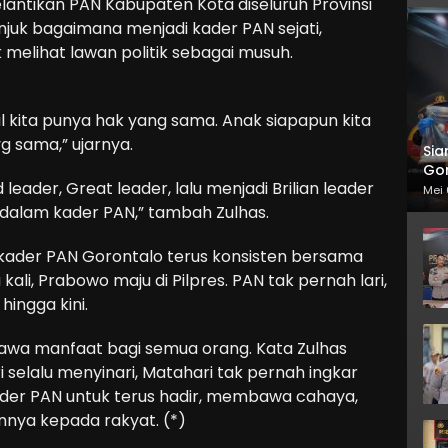
lantikan PAN Kabupaten Kota diseluruh Provinsi
juk bagaimana menjadi kader PAN sejati,
elihat lawan politik sebagai musuh.
al kita punya hak yang sama. Anak siapapun kita
g sama,” ujarnya.
Sia
Gor
 leader, Great leader, lalu menjadi Brilian leader
Mei 
 dalam kader PAN,” tambah Zulhas.
 kader PAN Gorontalo terus konsisten bersama
ali, Prabowo maju di Pilpres. PAN tak pernah lari,
hingga kini.
awa manfaat bagi semua orang. Kata Zulhas
selalu menyinari, Matahari tak pernah ingkar
ader PAN untuk terus hadir, membawa cahaya,
nnya kepada rakyat. (*)