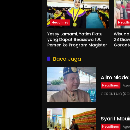
Headlines
Headli
Yessy Lamami, Yatim Piatu
Wisuda
yang Dapat Beasiswa 100
28 Diaw
Persen ke Program Magister
Goront
Baca Juga
Alim Niode
Headlines
Agus
GORONTALO (RGN
Syarif Mbu
Headlines
Agus