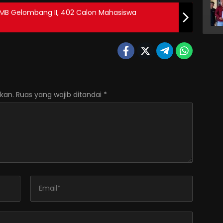
PMB Gelombang II, 402 Calon Mahasiswa
kan.
Ruas yang wajib ditandai
*