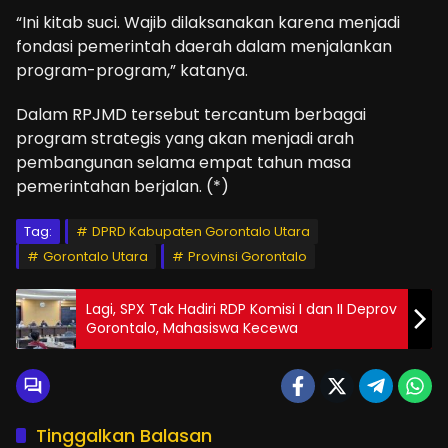
“Ini kitab suci. Wajib dilaksanakan karena menjadi
fondasi pemerintah daerah dalam menjalankan
program-program,” katanya.
Dalam RPJMD tersebut tercantum berbagai
program strategis yang akan menjadi arah
pembangunan selama empat tahun masa
pemerintahan berjalan. (*)
Tag:
DPRD Kabupaten Gorontalo Utara
Gorontalo Utara
Provinsi Gorontalo
Lagi, SPX Tak Hadiri RDP Komisi I dan II Deprov
Gorontalo, Mahasiswa Kecewa
Tinggalkan Balasan