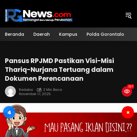
Langsung
ke
konten
Beranda
Daerah
Kampus
Polda Gorontalo
H
Pansus RPJMD Pastikan Visi-Misi
Thariq-Nurjana Tertuang dalam
Dokumen Perencanaan
327
Redaksi
2 Min Baca
November 17, 2025
3
×