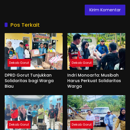
Pos Terkait
Dekab Gorut
Dekab Gorut
DPRD Gorut Tunjukkan
Indri Monoarfa: Musibah
Solidaritas bagi Warga
Harus Perkuat Solidaritas
Biau
Warga
Dekab Gorut
Dekab Gorut