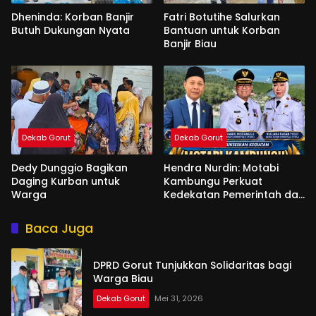
Dheninda: Korban Banjir
Fatri Botutihe Salurkan
Butuh Dukungan Nyata
Bantuan untuk Korban
Banjir Biau
Dekab Gorut
Dekab Gorut
Dedy Dunggio Bagikan
Hendra Nurdin: Motabi
Daging Kurban untuk
Kambungu Perkuat
Warga
Kedekatan Pemerintah dan
Warga
Baca Juga
DPRD Gorut Tunjukkan Solidaritas bagi
Warga Biau
Dekab Gorut
Mei 31, 2026