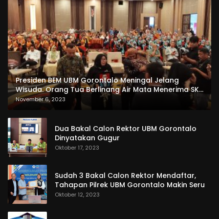
Presiden BEM UBM Gorontalo Meningal Jelang
Wisuda. Orang Tua Berlinang Air Mata Menerima SKL
dan Pemasangan Salempang
November 6, 2023
Dua Bakal Calon Rektor UBM Gorontalo
Dinyatakan Gugur
Oktober 17, 2023
Sudah 3 Bakal Calon Rektor Mendaftar,
Tahapan Pilrek UBM Gorontalo Makin Seru
Oktober 12, 2023