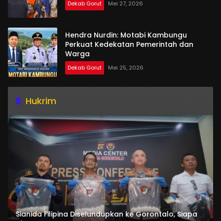
Dekab Gorut
Mei 27, 2026
Hendra Nurdin: Motabi Kambungu
Perkuat Kedekatan Pemerintah dan
Warga
Dekab Gorut
Mei 25, 2026
Hukrim
Sianida Filipina Diselundupkan ke Gorontalo, Siapa