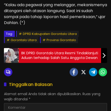
“Kalau ada pegawai yang melanggar, mekanismenya
ditangani oleh atasan langsung. Saat ini sudah
sampai pada tahap laporan hasil pemeriksaan,” ujar
Dahlan. (*)
Tag:
DPRD Kabupaten Gorontalo Utara
Gorontalo Utara
Provinsi Gorontalo
BK DPRD Gorontalo Utara Resmi Tindaklanjuti
Aduan terhadap Salah Satu Anggota Dewan
Tinggalkan Balasan
Alamat email Anda tidak akan dipublikasikan.
Ruas yang
wajib ditandai
*