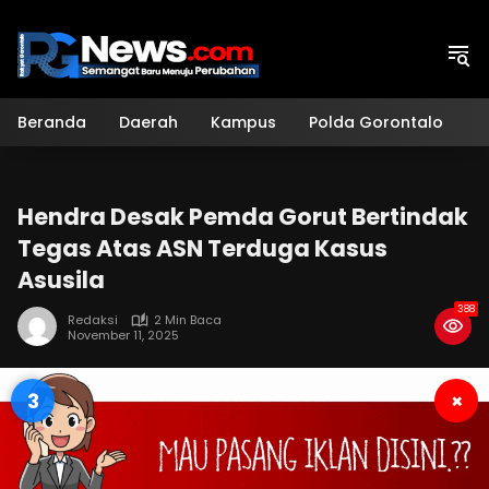
Langsung
ke
konten
Beranda
Daerah
Kampus
Polda Gorontalo
H
Hendra Desak Pemda Gorut Bertindak
Tegas Atas ASN Terduga Kasus
Asusila
388
Redaksi
2 Min Baca
November 11, 2025
2
×