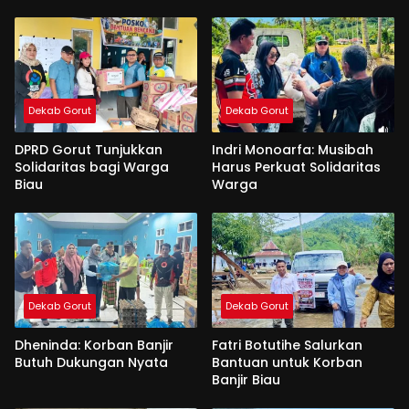
Dekab Gorut
Dekab Gorut
DPRD Gorut Tunjukkan
Indri Monoarfa: Musibah
Solidaritas bagi Warga
Harus Perkuat Solidaritas
Biau
Warga
Dekab Gorut
Dekab Gorut
Dheninda: Korban Banjir
Fatri Botutihe Salurkan
Butuh Dukungan Nyata
Bantuan untuk Korban
Banjir Biau