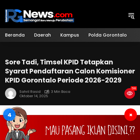
Langsung
ke
konten
Beranda
Daerah
Kampus
Polda Gorontalo
H
Sore Tadi, Timsel KPID Tetapkan
Syarat Pendaftaran Calon Komisioner
KPID Gorontalo Periode 2026-2029
518
Sahril Rasid
3 Min Baca
Oktober 14, 2025
3
×