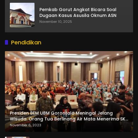
Pemkab Gorut Angkat Bicara Soal
Dugaan Kasus Asusila Oknum ASN
November 10, 2025
Pendidikan
Presiden BEM UBM Gorontalo Meningal Jelang
Wisuda. Orang Tua Berlinang Air Mata Menerima SKL
dan Pemasangan Salempang
November 6, 2023