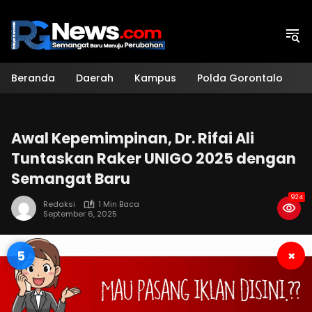
Langsung
ke
konten
Beranda
Daerah
Kampus
Polda Gorontalo
H
Awal Kepemimpinan, Dr. Rifai Ali
Tuntaskan Raker UNIGO 2025 dengan
Semangat Baru
924
Redaksi
1 Min Baca
September 6, 2025
4
×