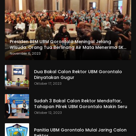
Presiden BEM UBM Gorontalo Meningal Jelang
Wisuda. Orang Tua Berlinang Air Mata Menerima SKL
dan Pemasangan Salempang
November 6, 2023
Dua Bakal Calon Rektor UBM Gorontalo
Dinyatakan Gugur
Oktober 17, 2023
Sudah 3 Bakal Calon Rektor Mendaftar,
Tahapan Pilrek UBM Gorontalo Makin Seru
Oktober 12, 2023
Panitia UBM Gorontalo Mulai Jaring Calon
Rektor