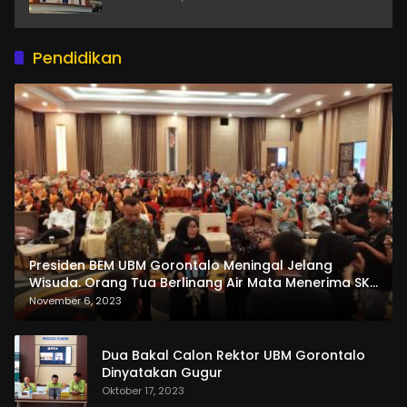
Pendidikan
Presiden BEM UBM Gorontalo Meningal Jelang
Wisuda. Orang Tua Berlinang Air Mata Menerima SKL
dan Pemasangan Salempang
November 6, 2023
Dua Bakal Calon Rektor UBM Gorontalo
Dinyatakan Gugur
Oktober 17, 2023