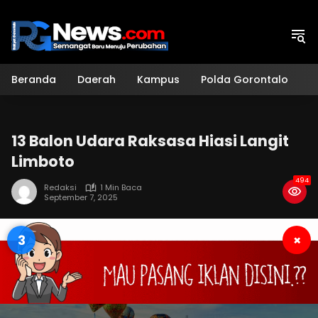
Langsung
ke
konten
Beranda
Daerah
Kampus
Polda Gorontalo
H
13 Balon Udara Raksasa Hiasi Langit
Limboto
494
Redaksi
1 Min Baca
September 7, 2025
2
×