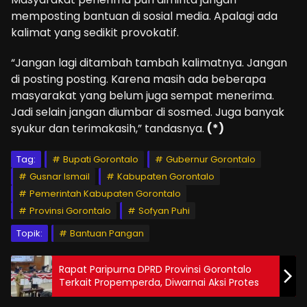
memposting bantuan di sosial media. Apalagi ada
kalimat yang sedikit provokatif.
“Jangan lagi ditambah tambah kalimatnya. Jangan
di posting posting. Karena masih ada beberapa
masyarakat yang belum juga sempat menerima.
Jadi selain jangan diumbar di sosmed. Juga banyak
syukur dan terimakasih,” tandasnya.
(*)
Tag:
Bupati Gorontalo
Gubernur Gorontalo
Gusnar Ismail
Kabupaten Gorontalo
Pemerintah Kabupaten Gorontalo
Provinsi Gorontalo
Sofyan Puhi
Topik:
Bantuan Pangan
Rapat Paripurna DPRD Provinsi Gorontalo
Terkait Propemperda, Diwarnai Aksi Protes