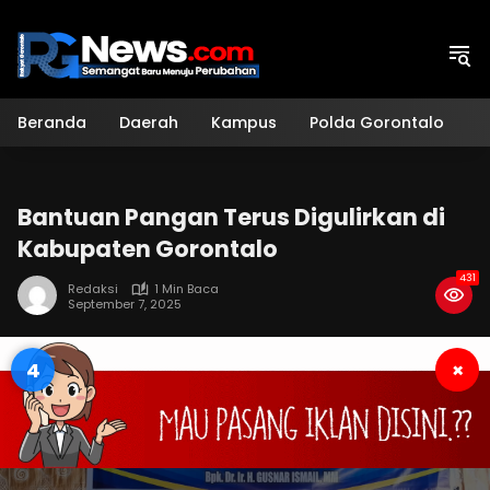
Langsung
ke
konten
Beranda
Daerah
Kampus
Polda Gorontalo
H
Bantuan Pangan Terus Digulirkan di
Kabupaten Gorontalo
431
Redaksi
1 Min Baca
September 7, 2025
3
×