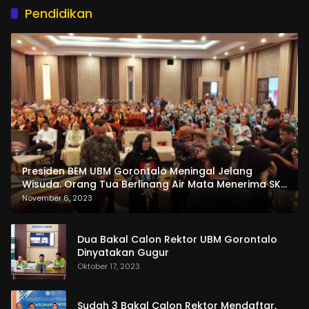
Pendidikan
Presiden BEM UBM Gorontalo Meningal Jelang
Wisuda. Orang Tua Berlinang Air Mata Menerima SKL
dan Pemasangan Salempang
November 6, 2023
Dua Bakal Calon Rektor UBM Gorontalo
Dinyatakan Gugur
Oktober 17, 2023
Sudah 3 Bakal Calon Rektor Mendaftar,