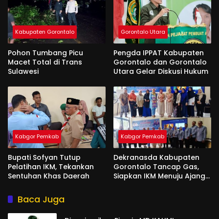
Kabupaten Gorontalo
Gorontalo Utara
Pohon Tumbang Picu
Pengda IPPAT Kabupaten
Macet Total di Trans
Gorontalo dan Gorontalo
Sulawesi
Utara Gelar Diskusi Hukum
Kabgor Pemkab
Kabgor Pemkab
Bupati Sofyan Tutup
Dekranasda Kabupaten
Pelatihan IKM, Tekankan
Gorontalo Tancap Gas,
Sentuhan Khas Daerah
Siapkan IKM Menuju Ajang
Peran Saka Nasional 2025
Baca Juga