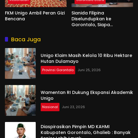
FKM Unigo Ambil Peran Gizi
Sianida Filipina
Bencana
Diselundupkan ke
Gorontalo, Siapa
Aktornya?
Baca Juga
Unigo Klaim Masih Kelola 10 Ribu Hektare
Hutan Dulamayo
Provinsi Gorontalo
Juni 25, 2026
Wamentan RI Dukung Ekspansi Akademik
Unigo
Nasional
Juni 23, 2026
Diaspirasikan Pimpin MD KAHMI
Kabupaten Gorontalo, Ghalieb : Banyak