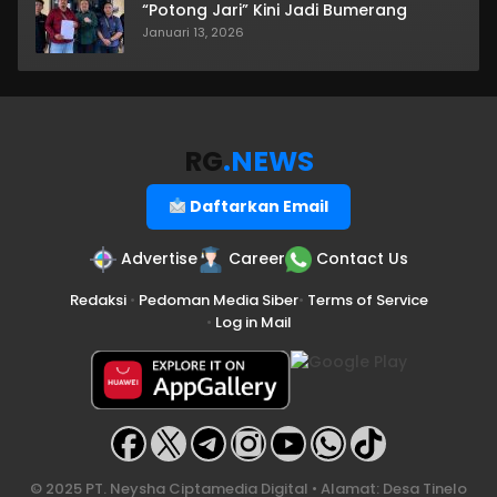
“Potong Jari” Kini Jadi Bumerang
Januari 13, 2026
RG
.NEWS
Daftarkan Email
Advertise
Career
Contact Us
Redaksi
•
Pedoman Media Siber
•
Terms of Service
•
Log in Mail
© 2025 PT. Neysha Ciptamedia Digital • Alamat: Desa Tinelo