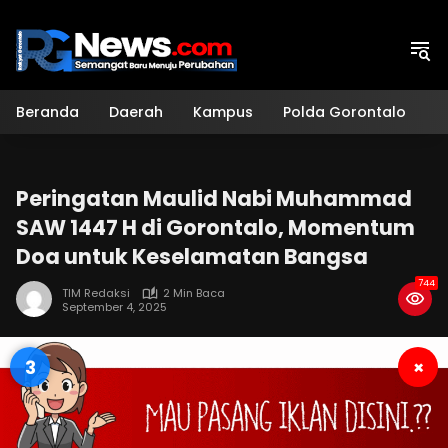
Langsung
ke
konten
Beranda
Daerah
Kampus
Polda Gorontalo
H
Peringatan Maulid Nabi Muhammad
SAW 1447 H di Gorontalo, Momentum
Doa untuk Keselamatan Bangsa
744
TIM Redaksi
2 Min Baca
September 4, 2025
2
×