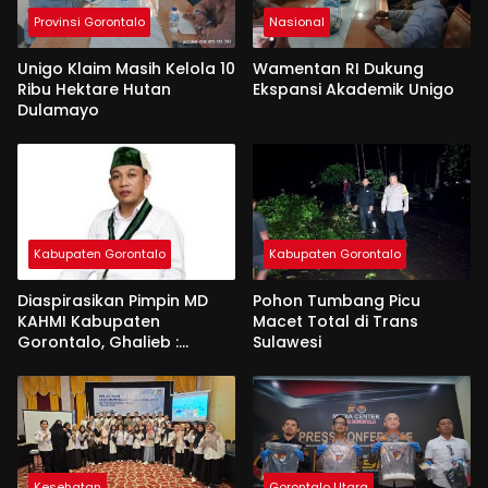
Provinsi Gorontalo
Nasional
Unigo Klaim Masih Kelola 10
Wamentan RI Dukung
Ribu Hektare Hutan
Ekspansi Akademik Unigo
Dulamayo
Kabupaten Gorontalo
Kabupaten Gorontalo
Diaspirasikan Pimpin MD
Pohon Tumbang Picu
KAHMI Kabupaten
Macet Total di Trans
Gorontalo, Ghalieb :
Sulawesi
Banyak Senior Lebih Layak
Kesehatan
Gorontalo Utara