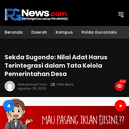
Langsung
ke
konten
Beranda
Daerah
Kampus
Polda Gorontalo
H
Sekda Sugondo: Nilai Adat Harus
Terintegrasi dalam Tata Kelola
Pemerintahan Desa
546
Mohammad Tuna
1 Min Baca
Agustus 25, 2025
3
×