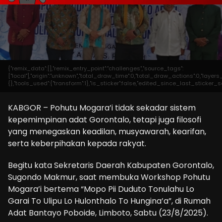
{"remix_data":[],"remix_entry_point":"challenges","source_tags":
["local"],"origin":"unknown","total_draw_time":0,"total_draw_actions":0,"laye
{},"tools_used":{"transform":1},"is_sticker":false,"edited_since_last_sticker_s
KABGOR – Pohutu Mogara’i tidak sekadar sistem
kepemimpinan adat Gorontalo, tetapi juga filosofi
yang menegaskan keadilan, musyawarah, kearifan,
serta keberpihakan kepada rakyat.
Begitu kata Sekretaris Daerah Kabupaten Gorontalo,
Sugondo Makmur, saat membuka Workshop Pohutu
Mogara’i bertema “Mopo Pii Duduto Tonulahu Lo
Garai To Ulipu Lo Hulonthalo To Hungina’a”, di Rumah
Adat Bantayo Poboide, Limboto, Sabtu (23/8/2025).