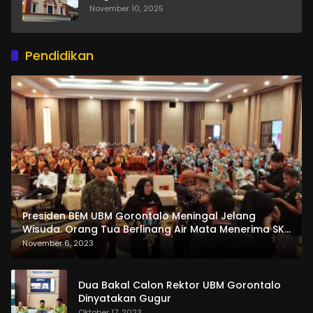
November 10, 2025
Pendidikan
Presiden BEM UBM Gorontalo Meningal Jelang
Wisuda. Orang Tua Berlinang Air Mata Menerima SKL
dan Pemasangan Salempang
November 6, 2023
Dua Bakal Calon Rektor UBM Gorontalo
Dinyatakan Gugur
Oktober 17, 2023