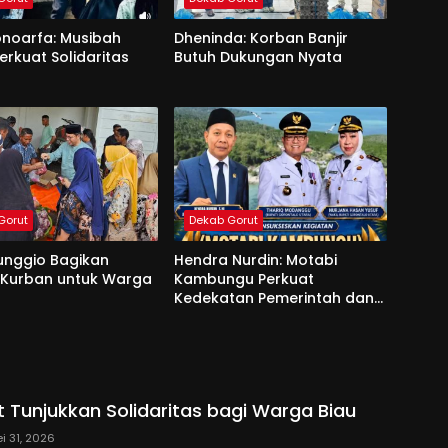
onoarfa: Musibah
Dheninda: Korban Banjir
erkuat Solidaritas
Butuh Dukungan Nyata
Gorut
Dekab Gorut
unggio Bagikan
Hendra Nurdin: Motabi
 Kurban untuk Warga
Kambungu Perkuat
Kedekatan Pemerintah dan
Warga
 Tunjukkan Solidaritas bagi Warga Biau
i 31, 2026