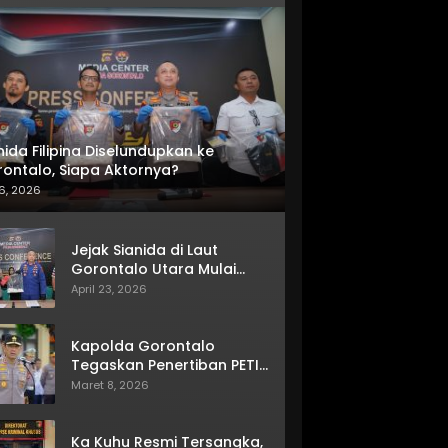
nida Filipina Diselundupkan ke
ontalo, Siapa Aktornya?
6, 2026
Jejak Sianida di Laut
Gorontalo Utara Mulai
Terkuak
April 23, 2026
Kapolda Gorontalo
Tegaskan Penertiban PETI
Terus Berjalan
Maret 8, 2026
Ka Kuhu Resmi Tersangka,