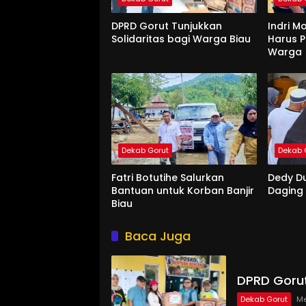
DPRD Gorut Tunjukkan
Indri M
Solidaritas bagi Warga Biau
Harus P
Warga
Dekab Gorut
Dekab 
Fatri Botutihe Salurkan
Dedy D
Bantuan untuk Korban Banjir
Daging
Biau
Baca Juga
DPRD Gorut
Dekab Gorut
Me