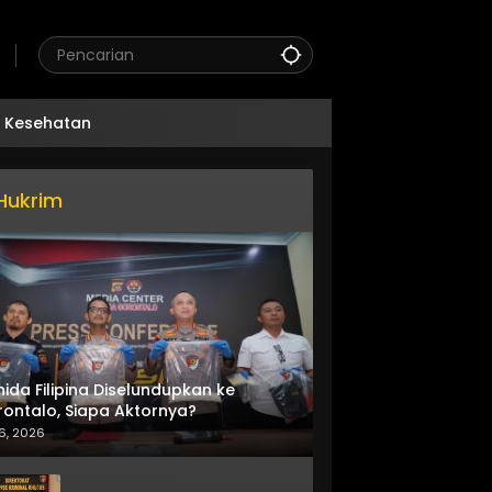
Kesehatan
Hukrim
nida Filipina Diselundupkan ke
ontalo, Siapa Aktornya?
6, 2026