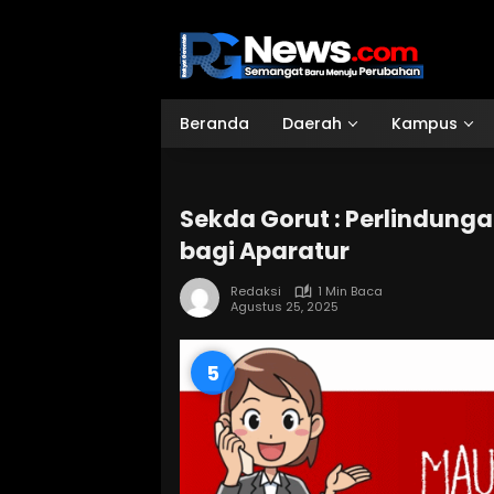
Langsung
ke
konten
Beranda
Daerah
Kampus
Sekda Gorut : Perlindung
bagi Aparatur
Redaksi
1 Min Baca
Agustus 25, 2025
4