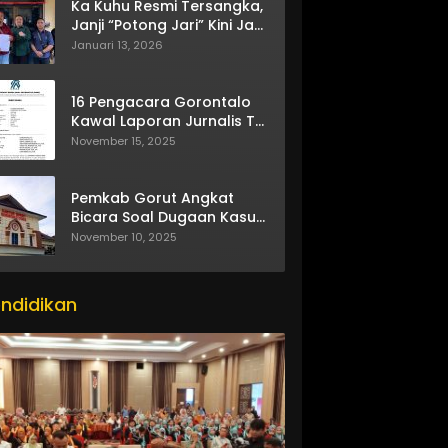
Ka Kuhu Resmi Tersangka,
Janji “Potong Jari” Kini Jadi
Bumerang
Januari 13, 2026
16 Pengacara Gorontalo
Kawal Laporan Jurnalis TV
One
November 15, 2025
Pemkab Gorut Angkat
Bicara Soal Dugaan Kasus
Asusila Oknum ASN
November 10, 2025
ndidikan