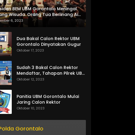
siden BEM UBM Gorontalo Meningal
ang Wisuda. Orang Tua Berlinang Air
ta Menerima SKL dan Pemasangan
ember 6, 2023
lempang
Dua Bakal Calon Rektor UBM
Gorontalo Dinyatakan Gugur
Oktober 17, 2023
Sudah 3 Bakal Calon Rektor
Mendaftar, Tahapan Pilrek UBM
Gorontalo Makin Seru
Oktober 12, 2023
Panitia UBM Gorontalo Mulai
Jaring Calon Rektor
Oktober 10, 2023
Polda Gorontalo