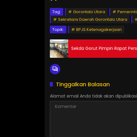
Tag:
Gorontalo Utara
Pemerint
Sekretaris Daerah Gorontalo Utara
Topik:
BPJS Ketenagakerjaan
Sekda Gorut Pimpin Rapat Pe
Tinggalkan Balasan
Alamat email Anda tidak akan dipublikasi