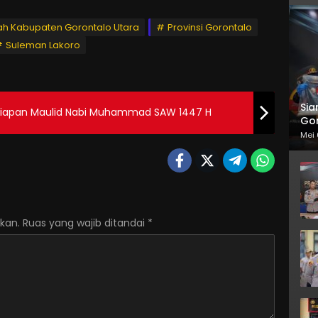
ah Kabupaten Gorontalo Utara
Provinsi Gorontalo
Suleman Lakoro
Sia
rsiapan Maulid Nabi Muhammad SAW 1447 H
Gor
Mei 
kan.
Ruas yang wajib ditandai
*