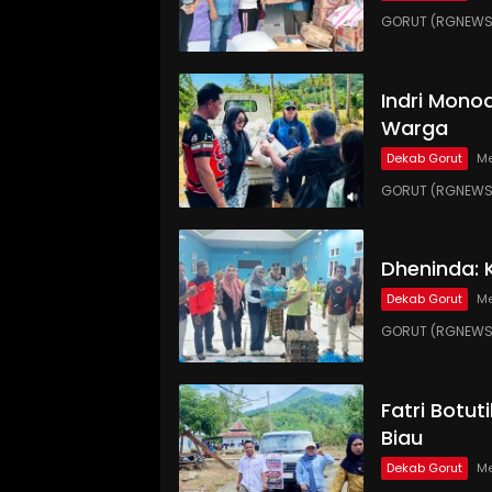
GORUT (RGNEWS.
Indri Monoa
Warga
Dekab Gorut
Me
GORUT (RGNEWS.
Dheninda: 
Dekab Gorut
Me
GORUT (RGNEWS.C
Fatri Botut
Biau
Dekab Gorut
Me