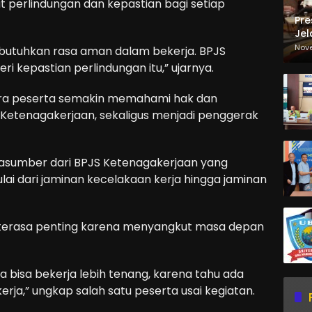
t perlindungan dan kepastian bagi setiap
Pre
Jel
Ma
Nov
utuhkan rasa aman dalam bekerja. BPJS
Sa
 kepastian perlindungan itu,” ujarnya.
, para peserta semakin memahami hak dan
Ketenagakerjaan, sekaligus menjadi penggerak
narasumber dari BPJS Ketenagakerjaan yang
 dari jaminan kecelakaan kerja hingga jaminan
ni terasa penting karena menyangkut masa depan
ta bisa bekerja lebih tenang, karena tahu ada
 kerja,” ungkap salah satu peserta usai kegiatan.