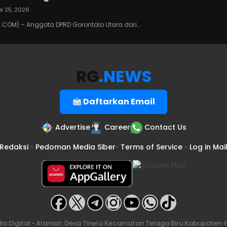
i 25, 2026
COM) – Anggota DPRD Gorontalo Utara dari…
RG
.NEWS
Daftarkan Email
Advertise
Career
Contact Us
Redaksi
•
Pedoman Media Siber
•
Terms of Service
•
Log in Mai
a Digital • Alamat: Desa Tinelo Kecamatan Telaga Biru Kabupaten G