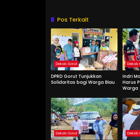
Pos Terkait
Dekab Gorut
Dekab 
DPRD Gorut Tunjukkan
Indri M
Solidaritas bagi Warga Biau
Harus P
Warga
Dekab Gorut
Dekab 