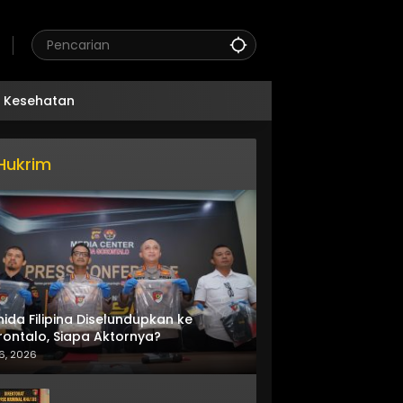
Kesehatan
Hukrim
nida Filipina Diselundupkan ke
ontalo, Siapa Aktornya?
6, 2026