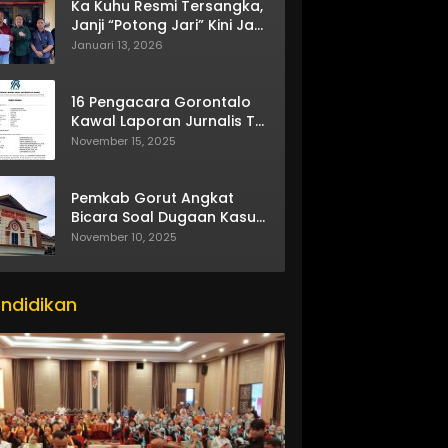
Ka Kuhu Resmi Tersangka,
Janji “Potong Jari” Kini Jadi
Bumerang
Januari 13, 2026
16 Pengacara Gorontalo
Kawal Laporan Jurnalis TV
One
November 15, 2025
Pemkab Gorut Angkat
Bicara Soal Dugaan Kasus
Asusila Oknum ASN
November 10, 2025
ndidikan