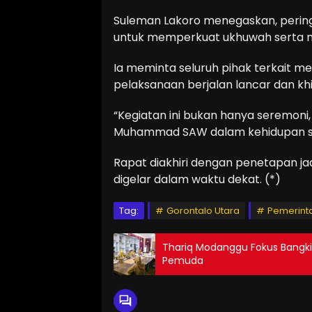
Suleman Lakoro menegaskan, perin
untuk memperkuat ukhuwah serta 
Ia meminta seluruh pihak terkait 
pelaksanaan berjalan lancar dan kh
“Kegiatan ini bukan hanya seremoni,
Muhammad SAW dalam kehidupan seha
Rapat diakhiri dengan penetapan ja
digelar dalam waktu dekat. (*)
Tag:
Gorontalo Utara
Pemerint
Thariq Modanggu Fokus Bangki
Pemuda