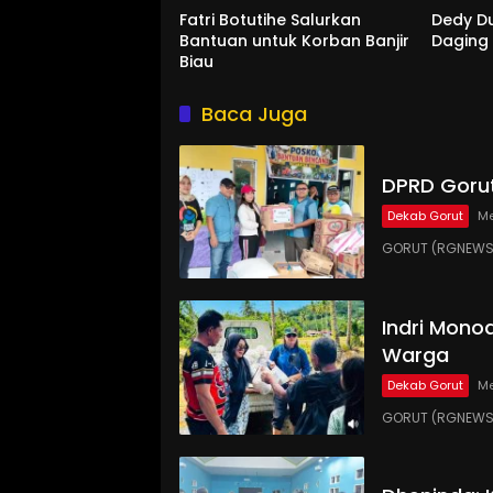
Fatri Botutihe Salurkan
Dedy D
Bantuan untuk Korban Banjir
Daging
Biau
Baca Juga
DPRD Gorut
Dekab Gorut
Me
GORUT (RGNEWS.
Indri Monoa
Warga
Dekab Gorut
Me
GORUT (RGNEWS.