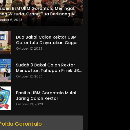
siden BEM UBM Gorontalo Meningal
ang Wisuda. Orang Tua Berlinang Air
ta Menerima SKL dan Pemasangan
ember 6, 2023
lempang
Dua Bakal Calon Rektor UBM
Gorontalo Dinyatakan Gugur
Oktober 17, 2023
Sudah 3 Bakal Calon Rektor
Mendaftar, Tahapan Pilrek UBM
Gorontalo Makin Seru
Oktober 12, 2023
Panitia UBM Gorontalo Mulai
Jaring Calon Rektor
Oktober 10, 2023
Polda Gorontalo