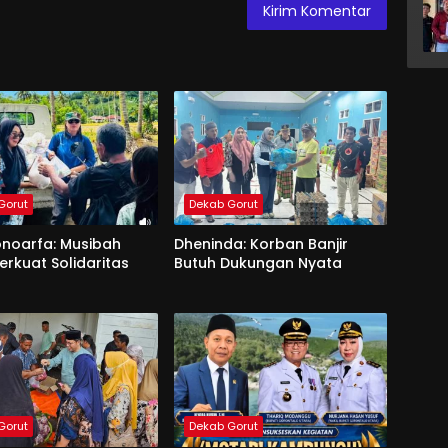
Gorut
Dekab Gorut
onoarfa: Musibah
Dheninda: Korban Banjir
erkuat Solidaritas
Butuh Dukungan Nyata
Gorut
Dekab Gorut