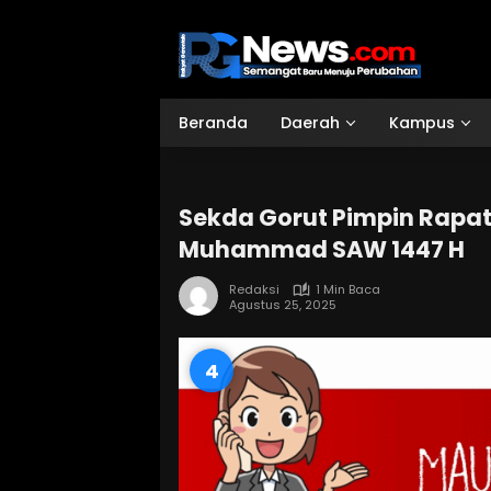
Langsung
ke
konten
Beranda
Daerah
Kampus
Sekda Gorut Pimpin Rapat
Muhammad SAW 1447 H
Redaksi
1 Min Baca
Agustus 25, 2025
3