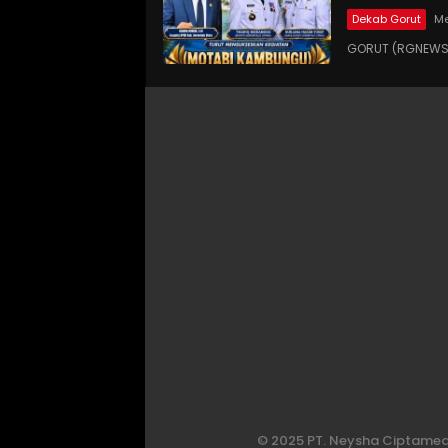
Dekab Gorut
Me
GORUT (RGNEWS.
© 2025 PT. Neysha Ciptamedi