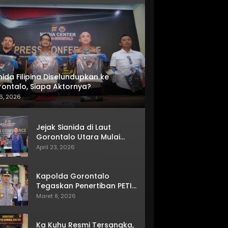
nida Filipina Diselundupkan ke
ontalo, Siapa Aktornya?
6, 2026
Jejak Sianida di Laut
Gorontalo Utara Mulai
Terkuak
April 23, 2026
Kapolda Gorontalo
Tegaskan Penertiban PETI
Terus Berjalan
Maret 8, 2026
Ka Kuhu Resmi Tersangka,