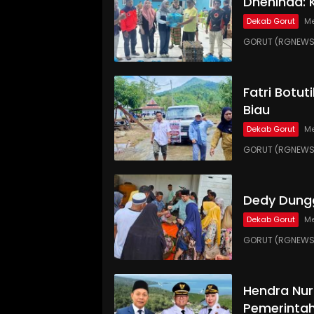
Dheninda: 
Dekab Gorut
Me
GORUT (RGNEWS.C
Fatri Botut
Biau
Dekab Gorut
Me
GORUT (RGNEWS.
Dedy Dungg
Dekab Gorut
Me
GORUT (RGNEWS.
Hendra Nur
Pemerinta