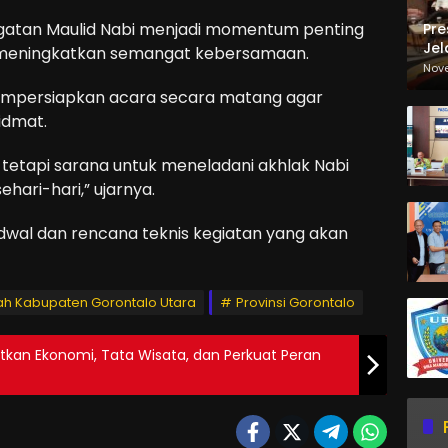
gatan Maulid Nabi menjadi momentum penting
Pre
Jel
meningkatkan semangat kebersamaan.
Ma
Nov
Sa
mempersiapkan acara secara matang agar
idmat.
 tetapi sarana untuk meneladani akhlak Nabi
ri-hari,” ujarnya.
dwal dan rencana teknis kegiatan yang akan
ah Kabupaten Gorontalo Utara
Provinsi Gorontalo
tkan Ekonomi, Tata Wisata, dan Perkuat Peran