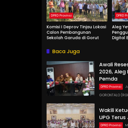
DPRD Provinsi
DPRD Pr
Komisi I Deprov Tinjau Lokasi
Aleg Ye
Calon Pembangunan
Penggu
Sekolah Garuda di Gorut
Digital
Di Bon
Baca Juga
Awali Rese
2026, Aleg
Pemda
DPRD Provinsi
J
GORONTALO (RGN
Wakili Ket
UPG Terus 
DPRD Provinsi
M