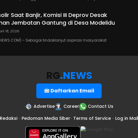
solir Saat Banjir, Komisi III Deprov Desak
an Jembatan Gantung di Desa Modelidu
pril 18, 2026
EWS.COM) – Sebagai tindaklanjut aspirasi masyarakat
RG
.NEWS
Daftarkan Email
Advertise
Career
Contact Us
Redaksi
•
Pedoman Media Siber
•
Terms of Service
•
Log in Mai