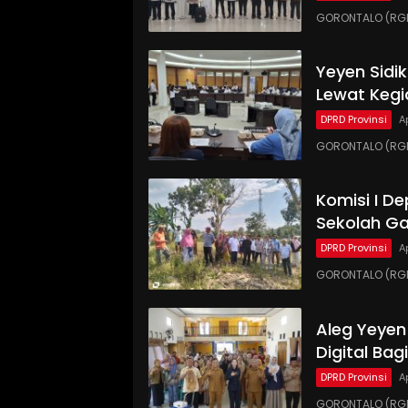
GORONTALO (RGN
Yeyen Sidi
Lewat Kegi
DPRD Provinsi
A
GORONTALO (RGNE
Komisi I D
Sekolah Ga
DPRD Provinsi
A
GORONTALO (RG
Aleg Yeyen
Digital Ba
DPRD Provinsi
A
GORONTALO (RGN