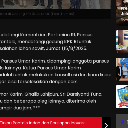
Pre
Jel
ada di Gedung KPK RI, Jakarta. (Foto : Humas)
Ma
Nov
Sa
atangi Kementrian Pertanian RI, Pansus
rontalo, mendatangi gedung KPK RI untuk
salahan lahan sawit, Jumat (15/8/2025.
 Pansus Umar Karim, didampingi anggota pansus
o lainnya. Ketua Pansus Umar Karim
dalah untuk melakukan konsultasi dan koordinasi
ar bisa terselesaikan dengan baik.
ar Karim, Ghalib Lahijdun, Sri Darsiyanti Tuna,
du dan beberapa aleg lainnya, diterima oleh
ampir dua jam. ***
Tinjau Pontolo Indah dan Persiapan Inovasi