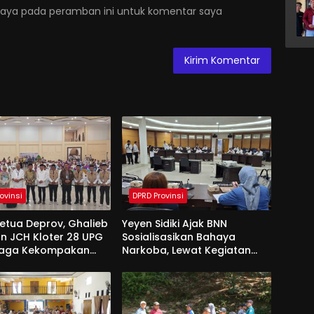
saya pada peramban ini untuk komentar saya
ovinsi
DPRD Provinsi
Ketua Deprov, Ghalieb
Yeyen Sidiki Ajak BNN
n JCH Kloter 28 UPG
Sosialisasikan Bahaya
Jaga Kekompakan
Narkoba, Lewat Kegiatan
 Tanah Suci
Reses Aleg