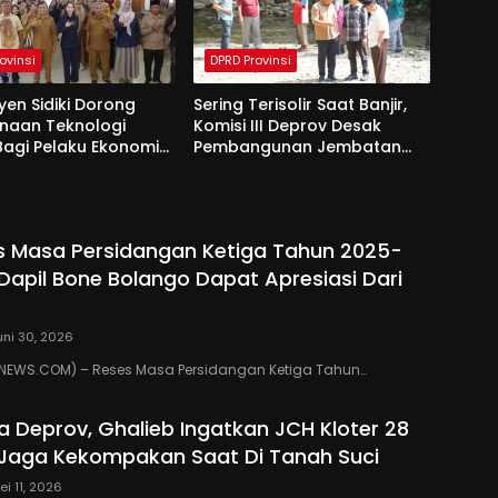
ovinsi
DPRD Provinsi
yen Sidiki Dorong
Sering Terisolir Saat Banjir,
naan Teknologi
Komisi III Deprov Desak
 Bagi Pelaku Ekonomi
Pembangunan Jembatan
e Bolango
Gantung di Desa Modelidu
s Masa Persidangan Ketiga Tahun 2025-
 Dapil Bone Bolango Dapat Apresiasi Dari
uni 30, 2026
EWS.COM) – Reses Masa Persidangan Ketiga Tahun…
ua Deprov, Ghalieb Ingatkan JCH Kloter 28
Jaga Kekompakan Saat Di Tanah Suci
ei 11, 2026