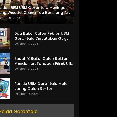
siden BEM UBM Gorontalo Meningal
ang Wisuda. Orang Tua Berlinang Air
ta Menerima SKL dan Pemasangan
ember 6, 2023
lempang
Dua Bakal Calon Rektor UBM
Gorontalo Dinyatakan Gugur
Oktober 17, 2023
Sudah 3 Bakal Calon Rektor
Mendaftar, Tahapan Pilrek UBM
Gorontalo Makin Seru
Oktober 12, 2023
Panitia UBM Gorontalo Mulai
Jaring Calon Rektor
Oktober 10, 2023
Polda Gorontalo