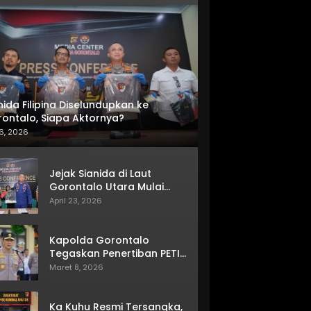
nida Filipina Diselundupkan ke
ontalo, Siapa Aktornya?
6, 2026
Jejak Sianida di Laut
Gorontalo Utara Mulai
Terkuak
April 23, 2026
Kapolda Gorontalo
Tegaskan Penertiban PETI
Terus Berjalan
Maret 8, 2026
Ka Kuhu Resmi Tersangka,