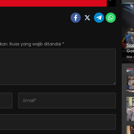
kan.
Ruas yang wajib ditandai
*
Sia
Gor
Mei 