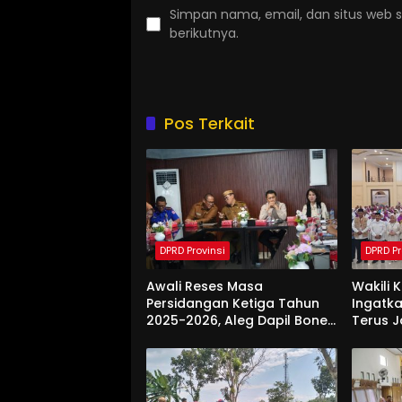
Simpan nama, email, dan situs web 
berikutnya.
Pos Terkait
DPRD Provinsi
DPRD Pr
Awali Reses Masa
Wakili 
Persidangan Ketiga Tahun
Ingatka
2025-2026, Aleg Dapil Bone
Terus 
Bolango Dapat Apresiasi
Saat Di
Dari Pemda