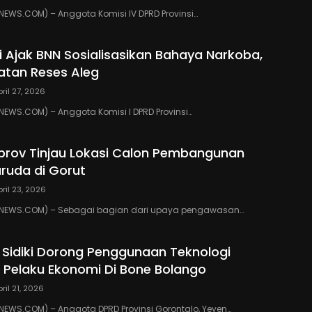
EWS.COM) – Anggota Komisi IV DPRD Provinsi…
ki Ajak BNN Sosialisasikan Bahaya Narkoba,
atan Reses Aleg
pril 27, 2026
WS.COM) – Anggota Komisi I DPRD Provinsi…
eprov Tinjau Lokasi Calon Pembangunan
ruda di Gorut
pril 23, 2026
NEWS.COM) – Sebagai bagian dari upaya pengawasan…
 Sidiki Dorong Penggunaan Teknologi
gi Pelaku Ekonomi Di Bone Bolango
pril 21, 2026
EWS.COM) – Anggota DPRD Provinsi Gorontalo, Yeyen…