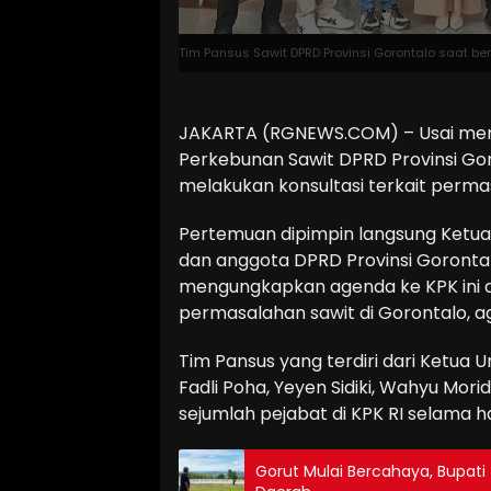
Tim Pansus Sawit DPRD Provinsi Gorontalo saat ber
JAKARTA (RGNEWS.COM) – Usai mend
Perkebunan Sawit DPRD Provinsi Go
melakukan konsultasi terkait perma
Pertemuan dipimpin langsung Ketua
dan anggota DPRD Provinsi Gorontal
mengungkapkan agenda ke KPK ini a
permasalahan sawit di Gorontalo, ag
Tim Pansus yang terdiri dari Ketua Um
Fadli Poha, Yeyen Sidiki, Wahyu Mori
sejumlah pejabat di KPK RI selama h
Gorut Mulai Bercahaya, Bupati 