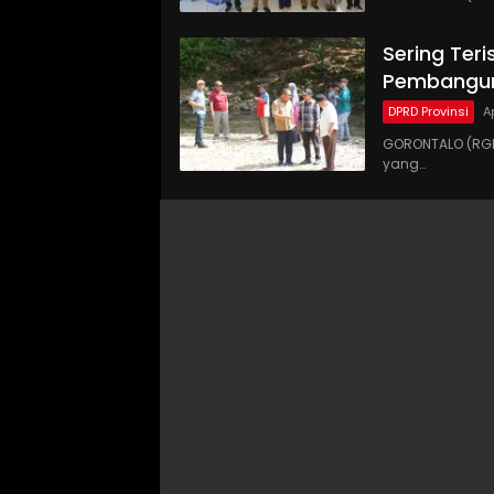
Sering Teri
Pembangun
DPRD Provinsi
A
GORONTALO (RGN
yang…