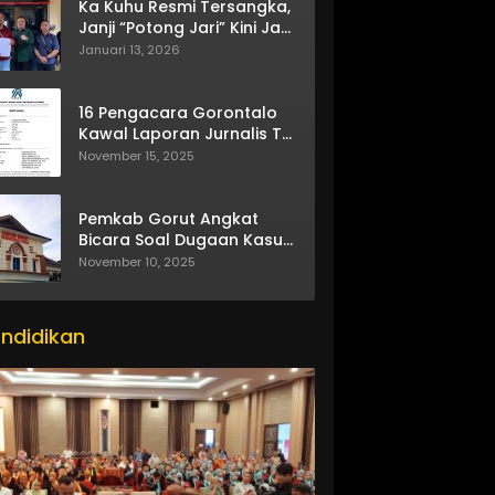
Ka Kuhu Resmi Tersangka,
Janji “Potong Jari” Kini Jadi
Bumerang
Januari 13, 2026
16 Pengacara Gorontalo
Kawal Laporan Jurnalis TV
One
November 15, 2025
Pemkab Gorut Angkat
Bicara Soal Dugaan Kasus
Asusila Oknum ASN
November 10, 2025
ndidikan