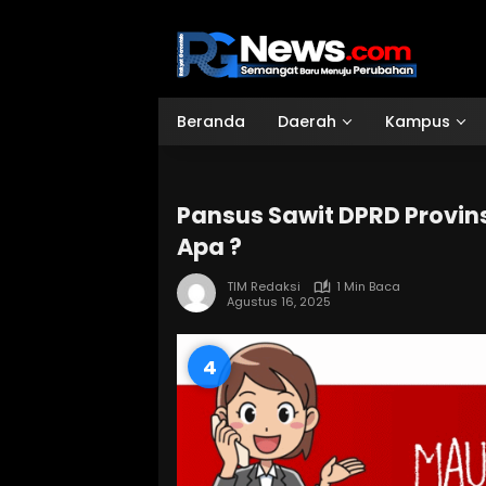
Langsung
ke
konten
Beranda
Daerah
Kampus
Pansus Sawit DPRD Provins
Apa ?
TIM Redaksi
1 Min Baca
Agustus 16, 2025
3