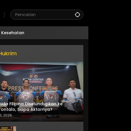
Kesehatan
Hukrim
nida Filipina Diselundupkan ke
ontalo, Siapa Aktornya?
6, 2026