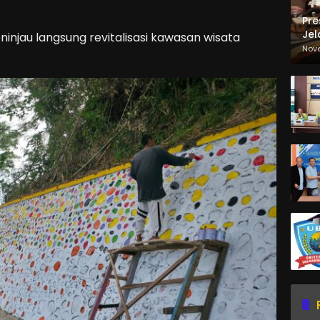
Pre
Jel
injau langsung revitalisasi kawasan wisata
Ma
Nov
Sa