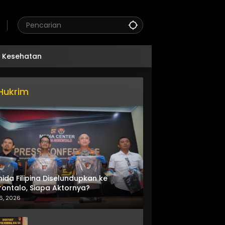
Kesehatan
Hukrim
nida Filipina Diselundupkan ke
ontalo, Siapa Aktornya?
6, 2026