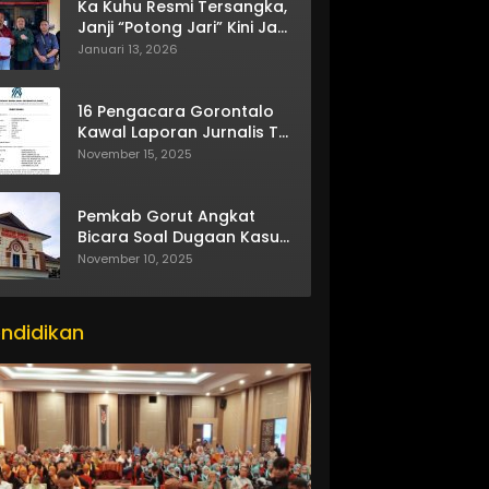
Ka Kuhu Resmi Tersangka,
Janji “Potong Jari” Kini Jadi
Bumerang
Januari 13, 2026
16 Pengacara Gorontalo
Kawal Laporan Jurnalis TV
One
November 15, 2025
Pemkab Gorut Angkat
Bicara Soal Dugaan Kasus
Asusila Oknum ASN
November 10, 2025
ndidikan