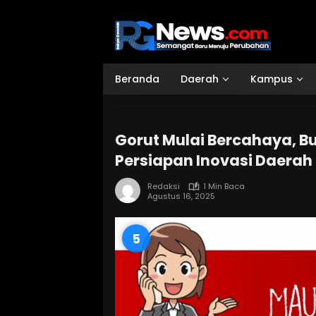
Langsung
ke
konten
Beranda
Daerah
Kampus
Gorut Mulai Bercahaya, Bu
Persiapan Inovasi Daerah
Redaksi
1 Min Baca
Agustus 16, 2025
3