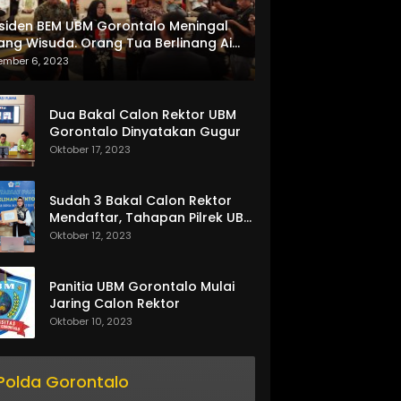
siden BEM UBM Gorontalo Meningal
ang Wisuda. Orang Tua Berlinang Air
ta Menerima SKL dan Pemasangan
ember 6, 2023
lempang
Dua Bakal Calon Rektor UBM
Gorontalo Dinyatakan Gugur
Oktober 17, 2023
Sudah 3 Bakal Calon Rektor
Mendaftar, Tahapan Pilrek UBM
Gorontalo Makin Seru
Oktober 12, 2023
Panitia UBM Gorontalo Mulai
Jaring Calon Rektor
Oktober 10, 2023
Polda Gorontalo