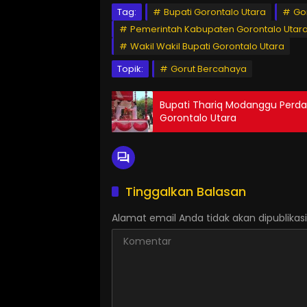
Tag:
Bupati Gorontalo Utara
Go
Pemerintah Kabupaten Gorontalo Utar
Wakil Wakil Bupati Gorontalo Utara
Topik:
Gorut Bercahaya
Bupati Thariq Modanggu Perda
Gorontalo Utara
Tinggalkan Balasan
Alamat email Anda tidak akan dipublikasi