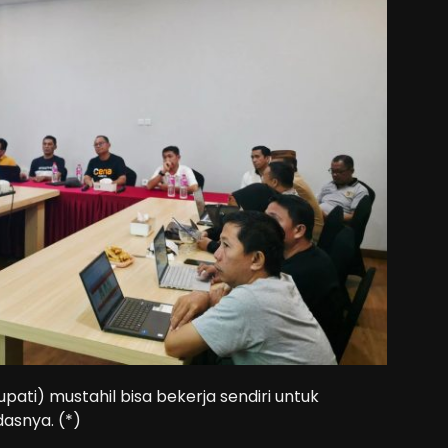
upati) mustahil bisa bekerja sendiri untuk
asnya. (*)