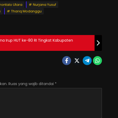
rontalo Utara
Nurjana Yusuf
a
Thariq Modanggu
na Irup HUT ke-80 RI Tingkat Kabupaten
kan.
Ruas yang wajib ditandai
*