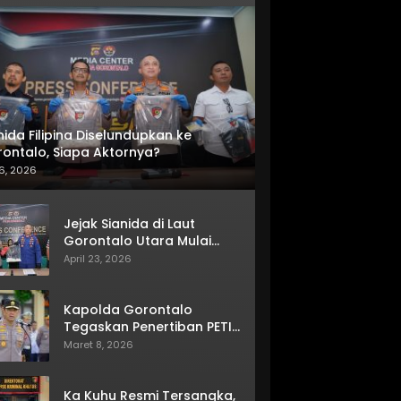
nida Filipina Diselundupkan ke
ontalo, Siapa Aktornya?
6, 2026
Jejak Sianida di Laut
Gorontalo Utara Mulai
Terkuak
April 23, 2026
Kapolda Gorontalo
Tegaskan Penertiban PETI
Terus Berjalan
Maret 8, 2026
Ka Kuhu Resmi Tersangka,