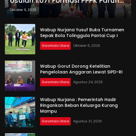
Usulan 1.071 Formasi PPPK Paruh
Waktu ke BKN Regional XI
Oktober 9, 2025
Wabup Nurjana Yusuf Buka Turnamen
Sepak Bola Tolinggula Pantai Cup I
Gorontalo Utara
Oktober 6, 2025
Wabup Gorut Dorong Ketelitian
Pengelolaan Anggaran Lewat SIPD-RI
Gorontalo Utara
Agustus 24, 2025
Wabup Nurjana : Pemerintah Hadir
Ringankan Beban Keluarga Kurang
Mampu
Gorontalo Utara
Agustus 21, 2025