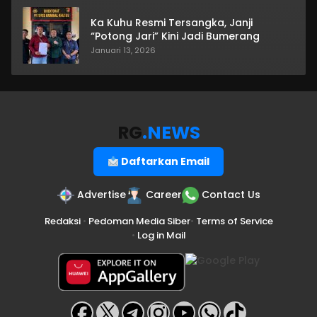
Ka Kuhu Resmi Tersangka, Janji
“Potong Jari” Kini Jadi Bumerang
Januari 13, 2026
RG
.NEWS
Daftarkan Email
Advertise
Career
Contact Us
Redaksi
•
Pedoman Media Siber
•
Terms of Service
•
Log in Mail