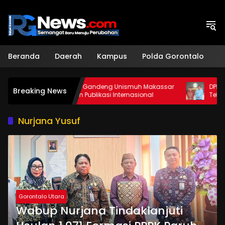
Langsung
ke
konten
Beranda
Daerah
Kampus
Polda Gorontalo
H
FISIP Unigo Gandeng Unismuh Makassar
DPRD Pohuwato 
Breaking News
Tingkatkan Publikasi Internasional
Teknik Pertamb
Nurjana Yusuf
Gorontalo Utara
Wabup Nurjana Tindaklanjuti