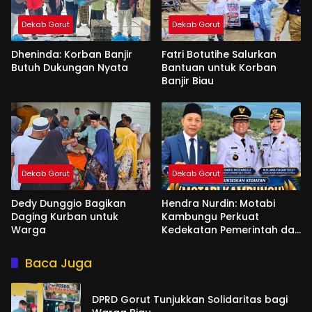
Dekab Gorut
Dekab Gorut
Dheninda: Korban Banjir
Fatri Botutihe Salurkan
Butuh Dukungan Nyata
Bantuan untuk Korban
Banjir Biau
Dekab Gorut
Dekab Gorut
Dedy Dunggio Bagikan
Hendra Nurdin: Motabi
Daging Kurban untuk
Kambungu Perkuat
Warga
Kedekatan Pemerintah dan
Warga
Baca Juga
DPRD Gorut Tunjukkan Solidaritas bagi