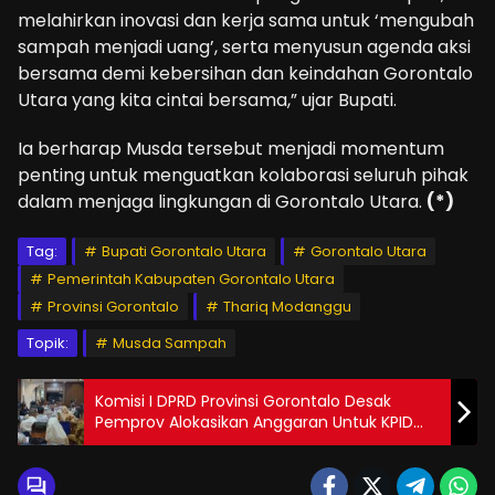
melahirkan inovasi dan kerja sama untuk ‘mengubah
sampah menjadi uang’, serta menyusun agenda aksi
bersama demi kebersihan dan keindahan Gorontalo
Utara yang kita cintai bersama,” ujar Bupati.
Ia berharap Musda tersebut menjadi momentum
penting untuk menguatkan kolaborasi seluruh pihak
dalam menjaga lingkungan di Gorontalo Utara.
(*)
Tag:
Bupati Gorontalo Utara
Gorontalo Utara
Pemerintah Kabupaten Gorontalo Utara
Provinsi Gorontalo
Thariq Modanggu
Topik:
Musda Sampah
Komisi I DPRD Provinsi Gorontalo Desak
Pemprov Alokasikan Anggaran Untuk KPID
dan KPI Provinsi Gorontalo