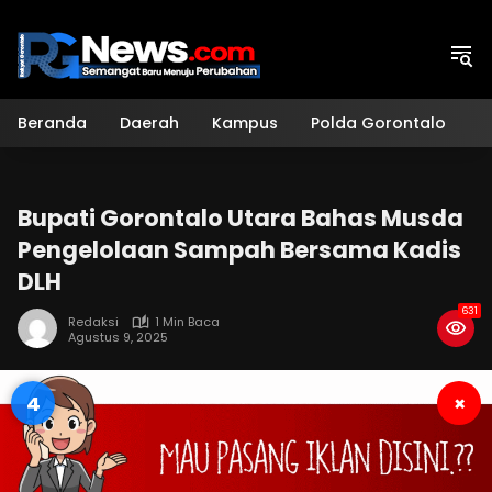
Langsung
ke
konten
Beranda
Daerah
Kampus
Polda Gorontalo
H
Bupati Gorontalo Utara Bahas Musda
Pengelolaan Sampah Bersama Kadis
DLH
631
Redaksi
1 Min Baca
Agustus 9, 2025
3
×