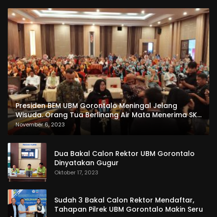
Presiden BEM UBM Gorontalo Meningal Jelang
Wisuda. Orang Tua Berlinang Air Mata Menerima SKL
dan Pemasangan Salempang
November 6, 2023
Dua Bakal Calon Rektor UBM Gorontalo
Dinyatakan Gugur
Oktober 17, 2023
Sudah 3 Bakal Calon Rektor Mendaftar,
Tahapan Pilrek UBM Gorontalo Makin Seru