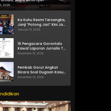
6, 2026
Ka Kuhu Resmi Tersangka,
Janji “Potong Jari” Kini Jadi
Bumerang
Januari 13, 2026
16 Pengacara Gorontalo
Kawal Laporan Jurnalis TV
One
November 15, 2025
Pemkab Gorut Angkat
Bicara Soal Dugaan Kasus
Asusila Oknum ASN
November 10, 2025
ndidikan