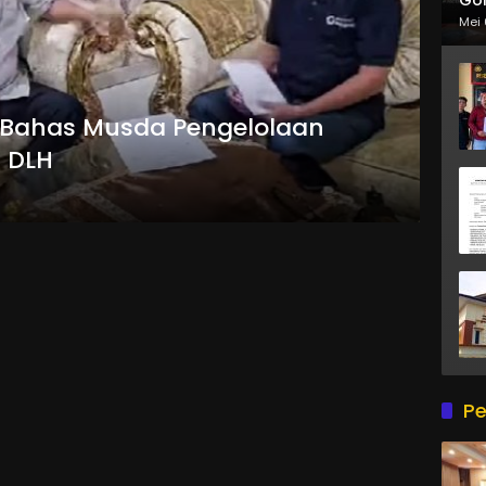
Mei 
a Bahas Musda Pengelolaan
 DLH
Pe