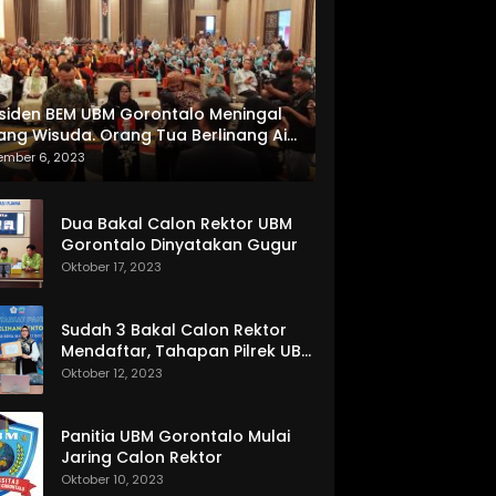
siden BEM UBM Gorontalo Meningal
ang Wisuda. Orang Tua Berlinang Air
ta Menerima SKL dan Pemasangan
ember 6, 2023
lempang
Dua Bakal Calon Rektor UBM
Gorontalo Dinyatakan Gugur
Oktober 17, 2023
Sudah 3 Bakal Calon Rektor
Mendaftar, Tahapan Pilrek UBM
Gorontalo Makin Seru
Oktober 12, 2023
Panitia UBM Gorontalo Mulai
Jaring Calon Rektor
Oktober 10, 2023