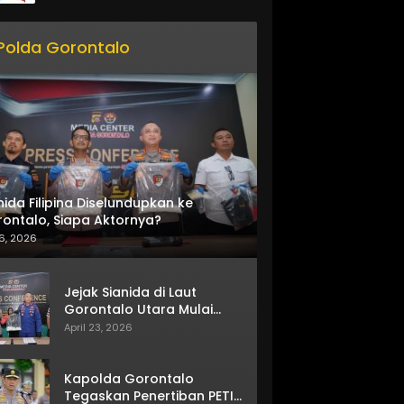
Polda Gorontalo
nida Filipina Diselundupkan ke
ontalo, Siapa Aktornya?
6, 2026
Jejak Sianida di Laut
Gorontalo Utara Mulai
Terkuak
April 23, 2026
Kapolda Gorontalo
Tegaskan Penertiban PETI