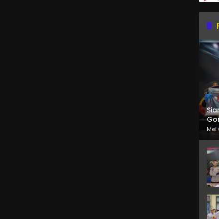
Sia
Gor
Mei 