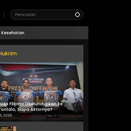
Kesehatan
Hukrim
nida Filipina Diselundupkan ke
ontalo, Siapa Aktornya?
6, 2026