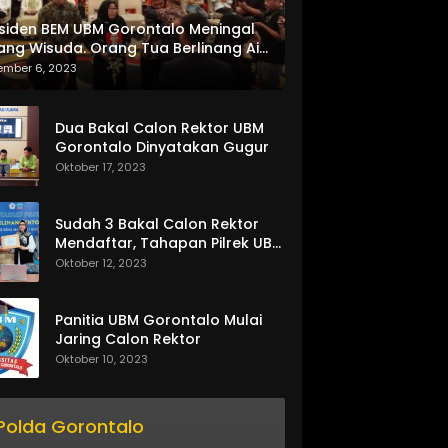
siden BEM UBM Gorontalo Meningal
ang Wisuda. Orang Tua Berlinang Air
ta Menerima SKL dan Pemasangan
ember 6, 2023
lempang
Dua Bakal Calon Rektor UBM
Gorontalo Dinyatakan Gugur
Oktober 17, 2023
Sudah 3 Bakal Calon Rektor
Mendaftar, Tahapan Pilrek UBM
Gorontalo Makin Seru
Oktober 12, 2023
Panitia UBM Gorontalo Mulai
Jaring Calon Rektor
Oktober 10, 2023
Polda Gorontalo