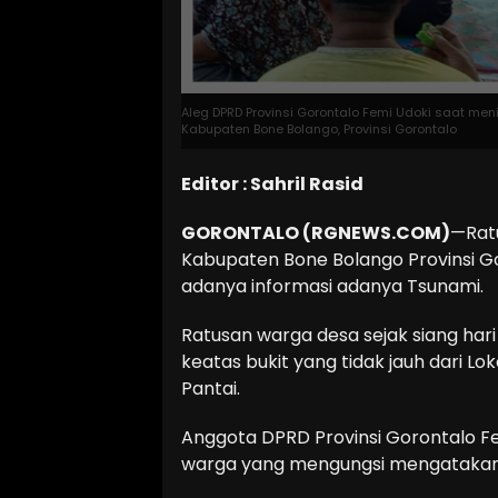
Aleg DPRD Provinsi Gorontalo Femi Udoki saat me
Kabupaten Bone Bolango, Provinsi Gorontalo
Editor : Sahril Rasid
GORONTALO (RGNEWS.COM)
—Rat
Kabupaten Bone Bolango Provinsi G
adanya informasi adanya Tsunami.
Ratusan warga desa sejak siang ha
keatas bukit yang tidak jauh dari Lo
Pantai.
Anggota DPRD Provinsi Gorontalo Fe
warga yang mengungsi mengatakan