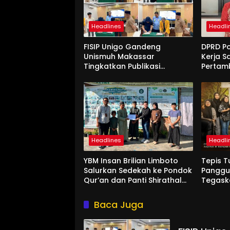
Headlines
Headli
FISIP Unigo Gandeng
DPRD P
Unismuh Makassar
Kerja S
Tingkatkan Publikasi
Pertam
Internasional
Unigo
Headlines
Headli
YBM Insan Brilian Limboto
Tepis T
Salurkan Sedekah ke Pondok
Panggun
Qur’an dan Panti Shirathal
Tegask
Ummah Bengsol
Aspira
Rakyat
Baca Juga