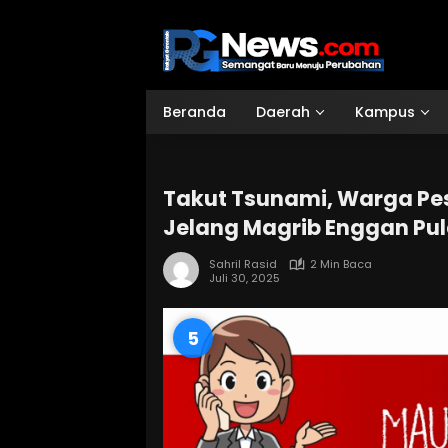
Langsung
ke
konten
Beranda
Daerah
Kampus
Takut Tsunami, Warga Pes
Jelang Magrib Enggan Pu
Sahril Rasid
2 Min Baca
Juli 30, 2025
4