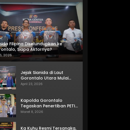
nida Filipina Diselundupkan ke
ontalo, Siapa Aktornya?
6, 2026
Jejak Sianida di Laut
Gorontalo Utara Mulai
Terkuak
April 23, 2026
Kapolda Gorontalo
Tegaskan Penertiban PETI
Terus Berjalan
Maret 8, 2026
Ka Kuhu Resmi Tersangka,