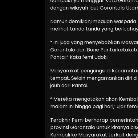
dampaknya mengigat Kota Gorontalo
dengan wilayah laut Gorontalo Utara
Namun demikian,imbauan waspada 
melihat tanda tanda yang berbahay
“ Ini juga yang menyebabkan Masyara
Gorontalo dan Bone Pantai ketakuta
Pantai,” Kata femi Udoki.
Masyarakat pengungsi di kecamata
tempat. Selain mengamankan diri d
jauh dari Pantai.
“ Mereka mengatakan akan Kembali
malam ini hingga pagi hari,’ ujar femi
Terakhir Femi berharap pemerintah 
provinsi Gorontalo untuk kiranya b
Kembali ke Masyarakat terkait denga