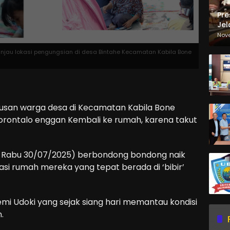
Pre
Jel
Ma
Nov
Sa
ninjau lokasi pengungsian di desa Bintahe Kecamatan Kabila Bone
usan warga desa di Kecamatan Kabila Bone
orontalo enggan Kembali ke rumah, karena takut
ri Rabu 30/07/2025) berbondong bondong naik
kasi rumah mereka yang tepat berada di ‘bibir’
mi Udoki yang sejak siang hari memantau kondisi
.