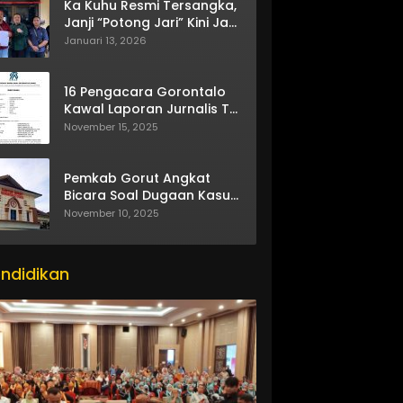
Ka Kuhu Resmi Tersangka,
Janji “Potong Jari” Kini Jadi
Bumerang
Januari 13, 2026
16 Pengacara Gorontalo
Kawal Laporan Jurnalis TV
One
November 15, 2025
Pemkab Gorut Angkat
Bicara Soal Dugaan Kasus
Asusila Oknum ASN
November 10, 2025
ndidikan