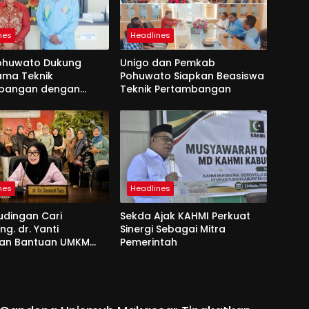
nes
Headlines
ohuwato Dukung
Unigo dan Pemkab
ama Teknik
Pohuwato Siapkan Beasiswa
bangan dengan
Teknik Pertambangan
nes
Headlines
udingan Cari
Sekda Ajak KAHMI Perkuat
g. dr. Yanti
Sinergi Sebagai Mitra
an Bantuan UMKM
Pemerintah
si dan Harapan