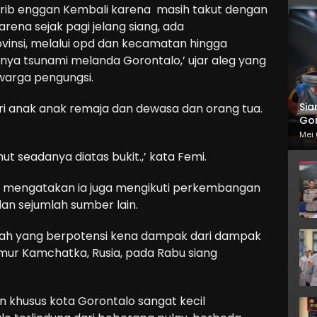
ghrib enggan Kembali karena masih takut dengan
rena sejak pagi jelang siang, ada
vinsi, melalui opd dan kecamatan hingga
ya tsunami melanda Gorontalo,’ ujar aleg yang
warga pengungsi.
Sia
ri anak anak remaja dan dewasa dan orang tua.
Gor
Mei 
 seadanya diatas bukit.,’ kata Femi.
ni mengatakan ia juga mengikuti perkembangan
an sejumlah sumber lain.
yah yang berpotensi kena dampak dari dampak
imur Kamchatka, Rusia, pada Rabu siang
n khusus kota Gorontalo sangat kecil