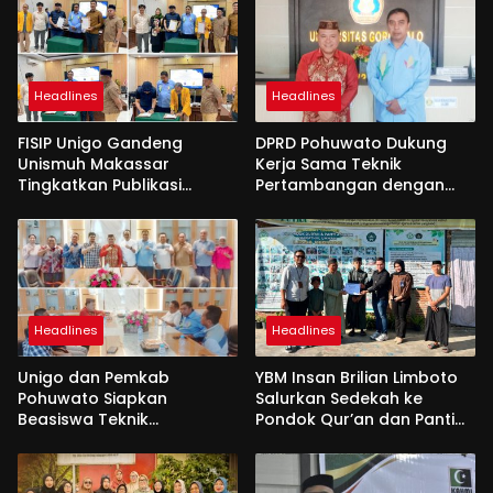
Headlines
Headlines
FISIP Unigo Gandeng
DPRD Pohuwato Dukung
Unismuh Makassar
Kerja Sama Teknik
Tingkatkan Publikasi
Pertambangan dengan
Internasional
Unigo
Headlines
Headlines
Unigo dan Pemkab
YBM Insan Brilian Limboto
Pohuwato Siapkan
Salurkan Sedekah ke
Beasiswa Teknik
Pondok Qur’an dan Panti
Pertambangan
Shirathal Ummah Bengsol