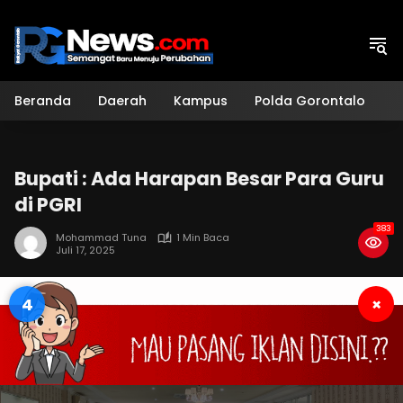
Langsung
ke
konten
Beranda
Daerah
Kampus
Polda Gorontalo
H
Bupati : Ada Harapan Besar Para Guru
di PGRI
383
Mohammad Tuna
1 Min Baca
Juli 17, 2025
4
×