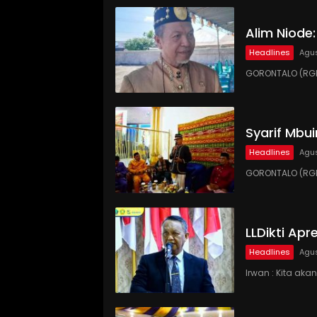
Alim Niode
Headlines
Agus
GORONTALO (RGN
Syarif Mbu
Headlines
Agus
GORONTALO (RGN
LLDikti Ap
Headlines
Agus
Irwan : Kita ak