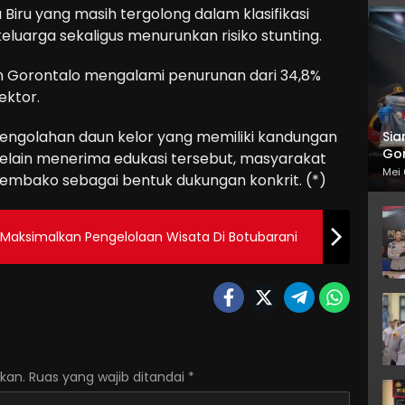
Biru yang masih tergolong dalam klasifikasi
keluarga sekaligus menurunkan risiko stunting.
ten Gorontalo mengalami penurunan dari 34,8%
ektor.
engolahan daun kelor yang memiliki kandungan
Sia
Gor
g. Selain menerima edukasi tersebut, masyarakat
Mei 
mbako sebagai bentuk dukungan konkrit. (*)
 Maksimalkan Pengelolaan Wisata Di Botubarani
kan.
Ruas yang wajib ditandai
*