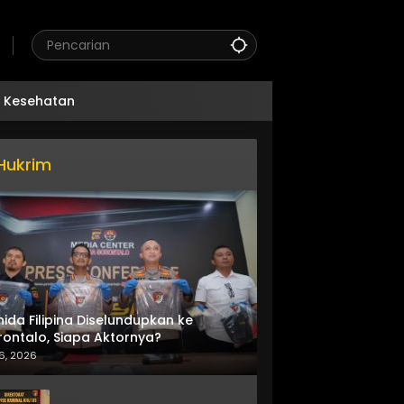
Kesehatan
Hukrim
nida Filipina Diselundupkan ke
ontalo, Siapa Aktornya?
6, 2026