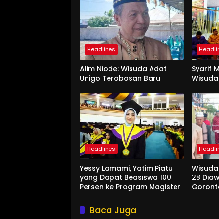
Headlines
Headli
Alim Niode: Wisuda Adat
Syarif 
Unigo Terobosan Baru
Wisuda 
Headlines
Headli
Yessy Lamami, Yatim Piatu
Wisuda
yang Dapat Beasiswa 100
28 Diaw
Persen ke Program Magister
Goront
Baca Juga