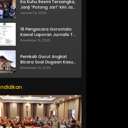
Ka Kuhu Resmi Tersangka,
Janji “Potong Jari” Kini Jadi
Bumerang
Januari 13, 2026
16 Pengacara Gorontalo
Kawal Laporan Jurnalis TV
One
November 15, 2025
Pemkab Gorut Angkat
Bicara Soal Dugaan Kasus
Asusila Oknum ASN
November 10, 2025
ndidikan