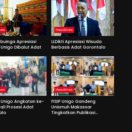
nes
Headlines
Mbuinga Apresiasi
LLDikti Apresiasi Wisuda
Unigo Dibalut Adat
Berbasis Adat Gorontalo
nes
Headlines
 Unigo Angkatan ke-
FISIP Unigo Gandeng
ali Prosesi Adat
Unismuh Makassar
alo
Tingkatkan Publikasi
Internasional