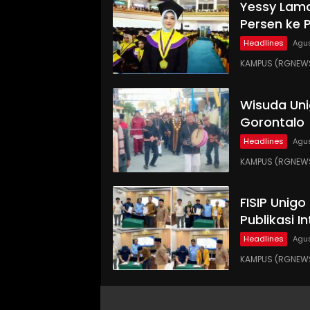
Yessy Lama
Persen ke 
Headlines
Agus
KAMPUS (RGNEWS
Wisuda Uni
Gorontalo
Headlines
Agus
KAMPUS (RGNEWS
FISIP Unig
Publikasi I
Headlines
Agus
KAMPUS (RGNEWS.