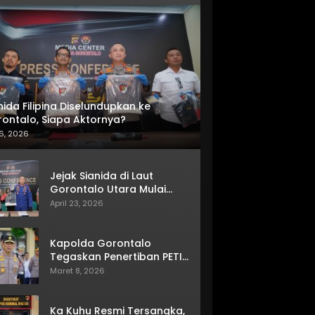
nida Filipina Diselundupkan ke
ontalo, Siapa Aktornya?
6, 2026
Jejak Sianida di Laut
Gorontalo Utara Mulai
Terkuak
April 23, 2026
Kapolda Gorontalo
Tegaskan Penertiban PETI
Terus Berjalan
Maret 8, 2026
Ka Kuhu Resmi Tersangka,