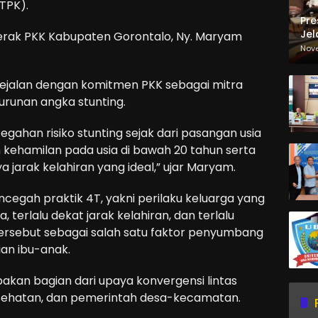
TPK).
Pre
Jel
erak PKK Kabupaten Gorontalo, Ny. Maryam
Ma
Nov
Sa
ejalan dengan komitmen PKK sebagai mitra
runan angka stunting.
ahan risiko stunting sejak dari pasangan usia
kehamilan pada usia di bawah 20 tahun serta
jarak kelahiran yang ideal,” ujar Maryam.
egah praktik 4T, yakni perilaku keluarga yang
, terlalu dekat jarak kelahiran, dan terlalu
tersebut sebagai salah satu faktor penyumbang
ian ibu-anak.
an bagian dari upaya konvergensi lintas
esehatan, dan pemerintah desa-kecamatan.