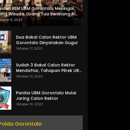
siden BEM UBM Gorontalo Meningal
ang Wisuda. Orang Tua Berlinang Air
ta Menerima SKL dan Pemasangan
ember 6, 2023
lempang
Dua Bakal Calon Rektor UBM
Gorontalo Dinyatakan Gugur
Oktober 17, 2023
Sudah 3 Bakal Calon Rektor
Mendaftar, Tahapan Pilrek UBM
Gorontalo Makin Seru
Oktober 12, 2023
Panitia UBM Gorontalo Mulai
Jaring Calon Rektor
Oktober 10, 2023
Polda Gorontalo