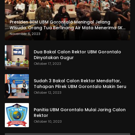
Presiden BEM UBM Gorontalo Meningal Jelang
Wisuda. Orang Tua Berlinang Air Mata Menerima SKL
dan Pemasangan Salempang
November 6, 2023
Dua Bakal Calon Rektor UBM Gorontalo
Dinyatakan Gugur
Oktober 17, 2023
Sudah 3 Bakal Calon Rektor Mendaftar,
Tahapan Pilrek UBM Gorontalo Makin Seru
Oktober 12, 2023
Panitia UBM Gorontalo Mulai Jaring Calon
Rektor
Oktober 10, 2023