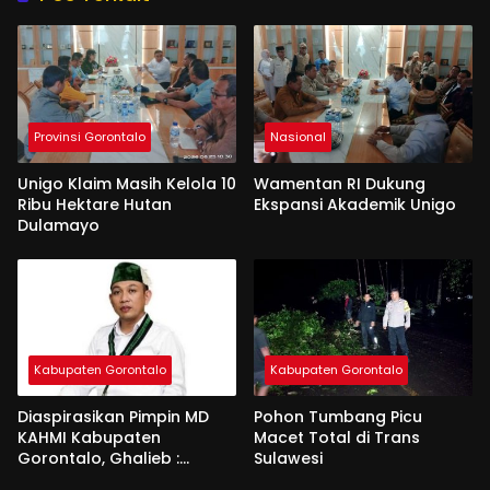
Provinsi Gorontalo
Nasional
Unigo Klaim Masih Kelola 10
Wamentan RI Dukung
Ribu Hektare Hutan
Ekspansi Akademik Unigo
Dulamayo
Kabupaten Gorontalo
Kabupaten Gorontalo
Diaspirasikan Pimpin MD
Pohon Tumbang Picu
KAHMI Kabupaten
Macet Total di Trans
Gorontalo, Ghalieb :
Sulawesi
Banyak Senior Lebih Layak