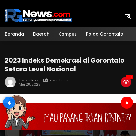
Langsung
ke
konten
Beranda
Daerah
Kampus
Polda Gorontalo
H
2023 Indeks Demokrasi di Gorontalo
Setara Level Nasional
1198
TIM Redaksi
2 Min Baca
Mei 28, 2025
3
×