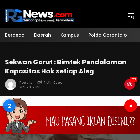
Langsung
ke
konten
Beranda
Daerah
Kampus
Polda Gorontalo
H
Sekwan Gorut : Bimtek Pendalaman
Kapasitas Hak setiap Aleg
523
Redaksi
1 Min Baca
Mei 28, 2025
1
×