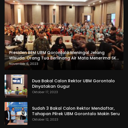
Presiden BEM UBM Gorontalo Meningal Jelang
Wisuda. Orang Tua Berlinang Air Mata Menerima SKL
dan Pemasangan Salempang
November 6, 2023
Dua Bakal Calon Rektor UBM Gorontalo
Dinyatakan Gugur
Oktober 17, 2023
Sudah 3 Bakal Calon Rektor Mendaftar,
Tahapan Pilrek UBM Gorontalo Makin Seru
Oktober 12, 2023