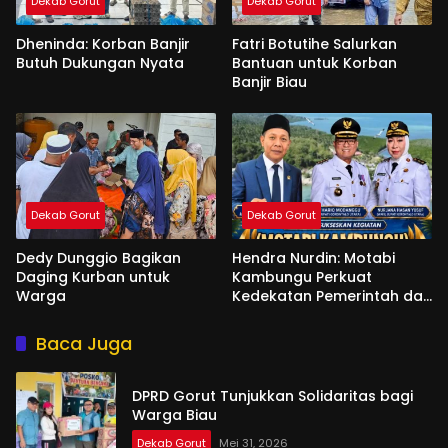
Dekab Gorut
Dekab Gorut
Dheninda: Korban Banjir
Fatri Botutihe Salurkan
Butuh Dukungan Nyata
Bantuan untuk Korban
Banjir Biau
Dekab Gorut
Dekab Gorut
Dedy Dunggio Bagikan
Hendra Nurdin: Motabi
Daging Kurban untuk
Kambungu Perkuat
Warga
Kedekatan Pemerintah dan
Warga
Baca Juga
DPRD Gorut Tunjukkan Solidaritas bagi
Warga Biau
Dekab Gorut
Mei 31, 2026