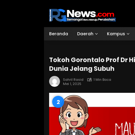
Langsung
ke
konten
Beranda
Daerah
Kampus
Tokoh Gorontalo Prof Dr H
Dunia Jelang Subuh
Sahril Rasid
1 Min Baca
Mei 1, 2025
1