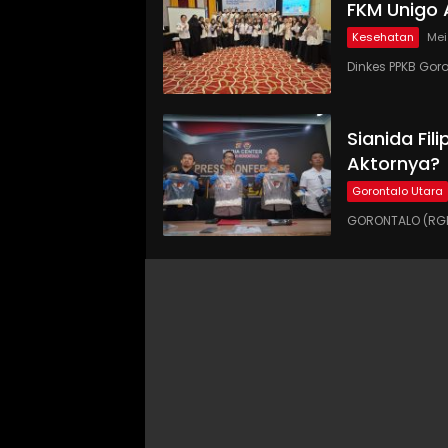
FKM Unigo 
Kesehatan
Mei
Dinkes PPKB Gor
Sianida Fil
Aktornya?
Gorontalo Utara
GORONTALO (RGNE