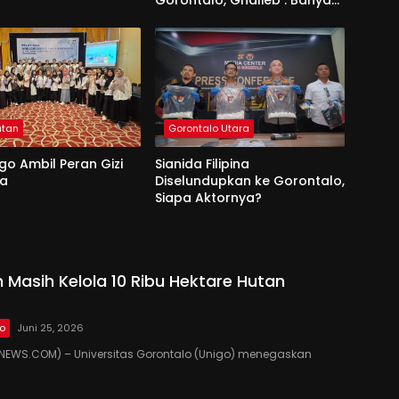
Gorontalo, Ghalieb : Banyak
Senior Lebih Layak
atan
Gorontalo Utara
go Ambil Peran Gizi
Sianida Filipina
na
Diselundupkan ke Gorontalo,
Siapa Aktornya?
 Masih Kelola 10 Ribu Hektare Hutan
lo
Juni 25, 2026
EWS.COM) – Universitas Gorontalo (Unigo) menegaskan