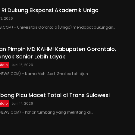
RI Dukung Ekspansi Akademik Unigo
23, 2026
.COM) – Universitas Gorontalo (Unigo) mendapat dukungan…
kan Pimpin MD KAHMI Kabupaten Gorontalo,
anyak Senior Lebih Layak
talo
Juni 15, 2026
EWS.COM) – Nama Moh. Abd. Ghalieb Lahidjun…
ang Picu Macet Total di Trans Sulawesi
talo
Juni 14, 2026
EWS.COM) – Pohon tumbang yang melintang di…