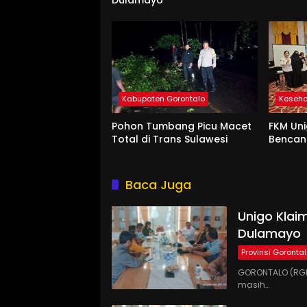
Dulamayo
Kabupaten Gorontalo
Keseh
Pohon Tumbang Picu Macet
FKM Uni
Total di Trans Sulawesi
Benca
Baca Juga
Unigo Klaim
Dulamayo
Provinsi Goronta
GORONTALO (RGN
masih…