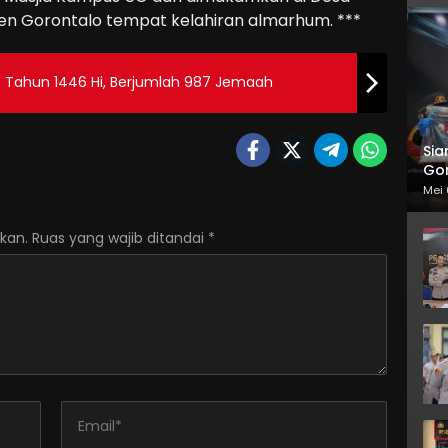
en Gorontalo tempat kelahiran almarhum. ***
o Tahun 1446 Hi, Berjumlah 987 Jemaah
Sia
Gor
Mei 
kan.
Ruas yang wajib ditandai
*