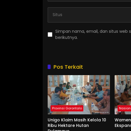
Simpan nama, email, dan situs web 
berikutnya.
Pos Terkait
Provinsi Gorontalo
Nasion
Unigo Klaim Masih Kelola 10
Wament
Ribu Hektare Hutan
Ekspan