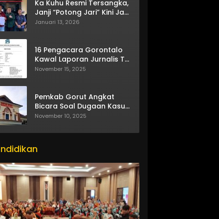
Ka Kuhu Resmi Tersangka,
Janji “Potong Jari” Kini Jadi
Bumerang
Januari 13, 2026
16 Pengacara Gorontalo
Kawal Laporan Jurnalis TV
One
November 15, 2025
Pemkab Gorut Angkat
Bicara Soal Dugaan Kasus
Asusila Oknum ASN
November 10, 2025
ndidikan