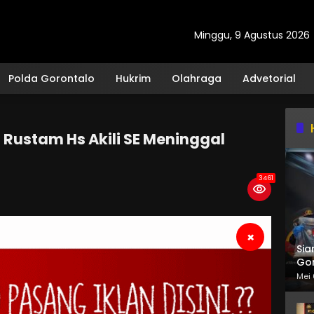
Minggu, 9 Agustus 2026
Polda Gorontalo
Hukrim
Olahraga
Advetorial
i Rustam Hs Akili SE Meninggal
3461
×
Sia
Gor
Mei 