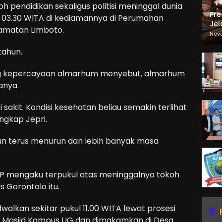
 pendidikan sekaligus politisi meninggal dunia
Pre
l 03.30 WITA di kediamannya di Perumahan
Jel
amatan Limboto.
Ma
Nov
Sa
tahun.
rang kepercayaan almarhum menyebut, almarhum
anya.
sakit. Kondisi kesehatan beliau semakin terlihat
ngkap Jepri.
 pun terus menurun dan lebih banyak masa
,MP mengaku terpukul atas meninggalnya tokoh
 Gorontalo itu.
lkan sekitar pukul 11.00 WITA lewat prosesi
di Masjid Kampus UG dan dimakamkan di Desa