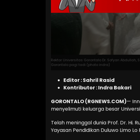
Rektor Universitas Gorontalo Dr. Sofyan Abdullah
Gorontalo pagi tadi (photo indra)
Editor : Sahril Rasid
Kontributor : Indra Bakari
GORONTALO (RGNEWS.COM)
— Inn
menyelimuti keluarga besar Universi
Telah meninggal dunia Prof. Dr. Hi. 
Yayasan Pendidikan Duluwo Limo Lo 