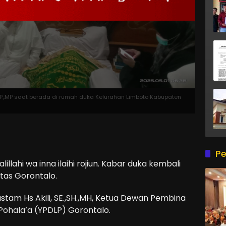
, SP.,MP saat berada di rumah duka Kelurahan Limboto Kabupaten
Pe
alillahi wa inna ilaihi rojiun. Kabar duka kembali
tas Gorontalo.
Rustam Hs Akili, SE.,SH.,MH, Ketua Dewan Pembina
Pohala’a (YPDLP) Gorontalo.