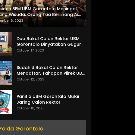
siden BEM UBM Gorontalo Meningal
ang Wisuda. Orang Tua Berlinang Air
ta Menerima SKL dan Pemasangan
ember 6, 2023
lempang
Dua Bakal Calon Rektor UBM
Gorontalo Dinyatakan Gugur
Oktober 17, 2023
Sudah 3 Bakal Calon Rektor
Mendaftar, Tahapan Pilrek UBM
Gorontalo Makin Seru
Oktober 12, 2023
Panitia UBM Gorontalo Mulai
Jaring Calon Rektor
Oktober 10, 2023
Polda Gorontalo