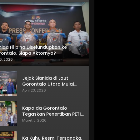
nida Filipina Diselundupkan ke
ontalo, Siapa Aktornya?
6, 2026
Jejak Sianida di Laut
Gorontalo Utara Mulai
Terkuak
April 23, 2026
Kapolda Gorontalo
Tegaskan Penertiban PETI
Terus Berjalan
Maret 8, 2026
Ka Kuhu Resmi Tersangka,