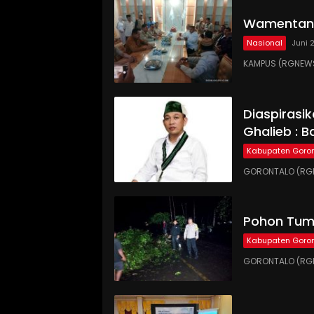
Wamentan 
Nasional
Juni 
KAMPUS (RGNEWS
Diaspirasi
Ghalieb : B
Kabupaten Goron
GORONTALO (RGN
Pohon Tumb
Kabupaten Goron
GORONTALO (RGN