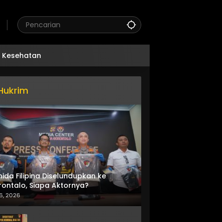
Kesehatan
Hukrim
nida Filipina Diselundupkan ke
ontalo, Siapa Aktornya?
6, 2026