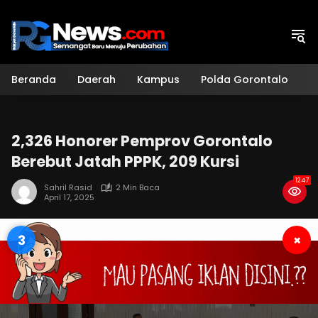
Langsung
ke
konten
Beranda
Daerah
Kampus
Polda Gorontalo
H
2,326 Honorer Pemprov Gorontalo
Berebut Jatah PPPK, 209 Kursi
1247
Sahril Rasid
2 Min Baca
April 17, 2025
3
×