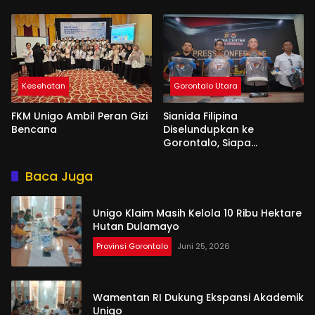
Banyak Senior Lebih Layak
Kesehatan
Gorontalo Utara
FKM Unigo Ambil Peran Gizi
Sianida Filipina
Bencana
Diselundupkan ke
Gorontalo, Siapa
Aktornya?
Baca Juga
Unigo Klaim Masih Kelola 10 Ribu Hektare
Hutan Dulamayo
Provinsi Gorontalo
Juni 25, 2026
Wamentan RI Dukung Ekspansi Akademik
Unigo