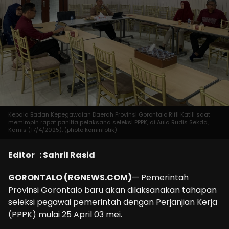
Kepala Badan Kepegawaian Daerah Provinsi Gorontalo Rifli Katili saat
memimpin rapat panitia pelaksana seleksi PPPK, di Aula Rudis Sekda,
Kamis (17/4/2025), (photo kominfotik)
Editor : Sahril Rasid
GORONTALO (RGNEWS.COM)
— Pemerintah
Provinsi Gorontalo baru akan dilaksanakan tahapan
seleksi pegawai pemerintah dengan Perjanjian Kerja
(PPPK) mulai 25 April 03 mei.