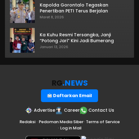
Kapolda Gorontalo Tegaskan
Penertiban PETI Terus Berjalan
Maret 8, 2026
Ka Kuhu Resmi Tersangka, Janji
“Potong Jari” Kini Jadi Bumerang
Januari 13, 2026
RG
.NEWS
Daftarkan Email
Advertise
Career
Contact Us
Redaksi
•
Pedoman Media Siber
•
Terms of Service
•
Log in Mail