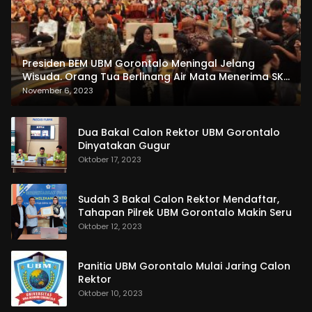
Presiden BEM UBM Gorontalo Meningal Jelang
Wisuda. Orang Tua Berlinang Air Mata Menerima SKL
dan Pemasangan Salempang
November 6, 2023
Dua Bakal Calon Rektor UBM Gorontalo
Dinyatakan Gugur
Oktober 17, 2023
Sudah 3 Bakal Calon Rektor Mendaftar,
Tahapan Pilrek UBM Gorontalo Makin Seru
Oktober 12, 2023
Panitia UBM Gorontalo Mulai Jaring Calon
Rektor
Oktober 10, 2023