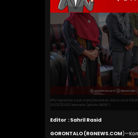
KPU Gprontal saat meny3erahkan dana sisa hibah
20/3/2025) kemarin (photo ARSIP )
Editor : Sahril Rasid
GORONTALO (RGNEWS.COM
)—Komi