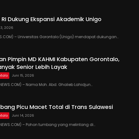
RI Dukung Ekspansi Akademik Unigo
23, 2026
.COM) – Universitas Gorontalo (Unigo) mendapat dukungan…
kan Pimpin MD KAHMI Kabupaten Gorontalo,
anyak Senior Lebih Layak
talo
Juni 15, 2026
EWS.COM) – Nama Moh. Abd. Ghalieb Lahidjun…
ang Picu Macet Total di Trans Sulawesi
talo
Juni 14, 2026
EWS.COM) – Pohon tumbang yang melintang di…