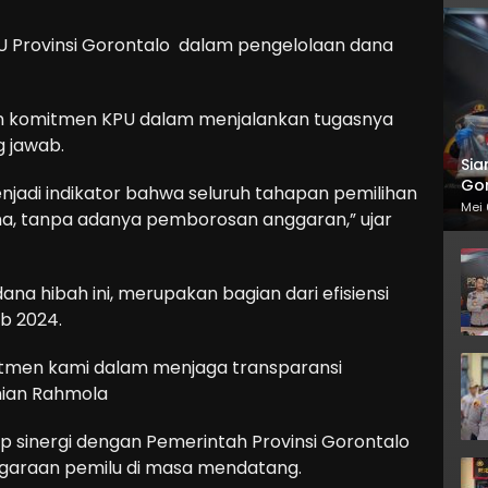
U Provinsi Gorontalo dalam pengelolaan dana
n komitmen KPU dalam menjalankan tugasnya
g jawab.
Sia
Gor
enjadi indikator bahwa seluruh tahapan pemilihan
Mei 
na, tanpa adanya pemborosan anggaran,” ujar
na hibah ini, merupakan bagian dari efisiensi
b 2024.
itmen kami dalam menjaga transparansi
hian Rahmola
arap sinergi dengan Pemerintah Provinsi Gorontalo
nggaraan pemilu di masa mendatang.