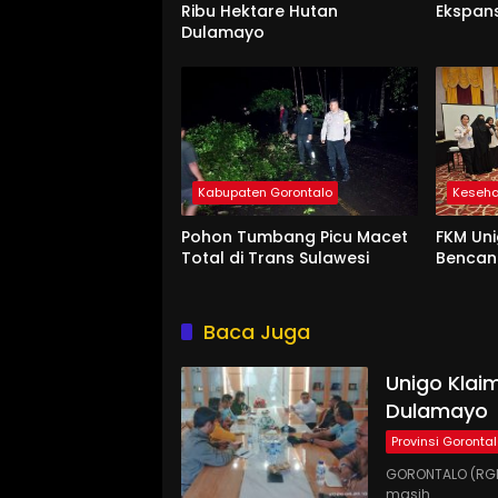
Ribu Hektare Hutan
Ekspan
Dulamayo
Kabupaten Gorontalo
Keseh
Pohon Tumbang Picu Macet
FKM Uni
Total di Trans Sulawesi
Benca
Baca Juga
Unigo Klaim
Dulamayo
Provinsi Goronta
GORONTALO (RGN
masih…