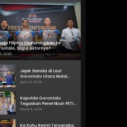
nida Filipina Diselundupkan ke
ontalo, Siapa Aktornya?
6, 2026
Jejak Sianida di Laut
Gorontalo Utara Mulai
Terkuak
April 23, 2026
Kapolda Gorontalo
Tegaskan Penertiban PETI
Terus Berjalan
Maret 8, 2026
Ka Kuhu Resmi Tersangka,