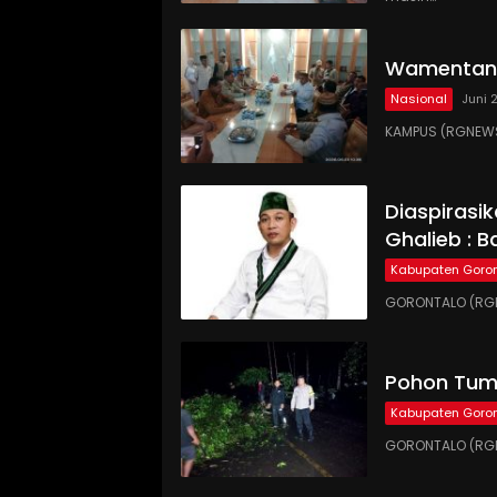
Wamentan 
Nasional
Juni 
KAMPUS (RGNEWS
Diaspirasi
Ghalieb : B
Kabupaten Goron
GORONTALO (RGN
Pohon Tumb
Kabupaten Goron
GORONTALO (RGN