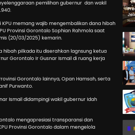
yelenggaraan pemilihan gubernur dan wakil
Pre
2.940.
Jel
Ma
Nov
ri KPU memang wajib mengembalikan dana hibah
Sa
KPU Provinsi Gorontalo Sophian Rahmola saat
is (20/03/2025) kemarin.
hibah pilkada itu diserahkan lagnsung ketua
r Gorontalo Ir Gusnar Ismail di ruang kerja
rovinsi Gorontalo lainnya, Opan Hamsah, serta
anif Purwanto.
nar Ismail didampingi wakil gubernur Idah
ntalo mengapresiasi transparansi dan
 KPU Provinsi Gorontalo dalam mengelola