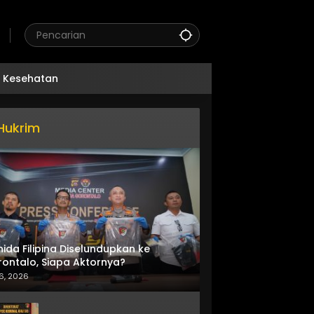
Kesehatan
Hukrim
nida Filipina Diselundupkan ke
ontalo, Siapa Aktornya?
6, 2026