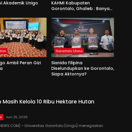
si Akademik Unigo
KAHMI Kabupaten
Gorontalo, Ghalieb : Banyak
Senior Lebih Layak
atan
Gorontalo Utara
go Ambil Peran Gizi
Sianida Filipina
na
Diselundupkan ke Gorontalo,
Siapa Aktornya?
 Masih Kelola 10 Ribu Hektare Hutan
lo
Juni 25, 2026
EWS.COM) – Universitas Gorontalo (Unigo) menegaskan