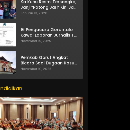
Ka Kuhu Resmi Tersangka,
Janji “Potong Jari” Kini Jadi
Bumerang
Januari 13, 2026
16 Pengacara Gorontalo
Kawal Laporan Jurnalis TV
One
November 15, 2025
Pemkab Gorut Angkat
Bicara Soal Dugaan Kasus
Asusila Oknum ASN
November 10, 2025
ndidikan