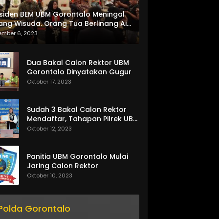
siden BEM UBM Gorontalo Meningal
ang Wisuda. Orang Tua Berlinang Air
ta Menerima SKL dan Pemasangan
ember 6, 2023
lempang
Dua Bakal Calon Rektor UBM
Gorontalo Dinyatakan Gugur
Oktober 17, 2023
Sudah 3 Bakal Calon Rektor
Mendaftar, Tahapan Pilrek UBM
Gorontalo Makin Seru
Oktober 12, 2023
Panitia UBM Gorontalo Mulai
Jaring Calon Rektor
Oktober 10, 2023
Polda Gorontalo