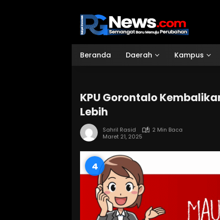
Langsung
ke
konten
Beranda
Daerah
Kampus
KPU Gorontalo Kembalikan 
Lebih
Sahril Rasid
2 Min Baca
Maret 21, 2025
3