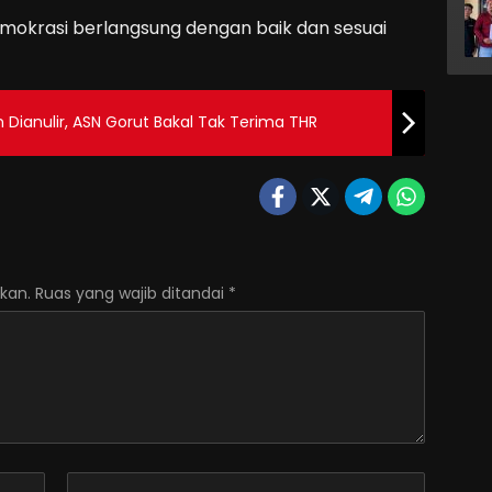
okrasi berlangsung dengan baik dan sesuai
 Dianulir, ASN Gorut Bakal Tak Terima THR
kan.
Ruas yang wajib ditandai
*