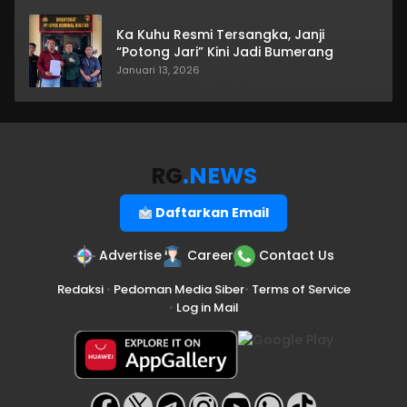
Ka Kuhu Resmi Tersangka, Janji
“Potong Jari” Kini Jadi Bumerang
Januari 13, 2026
RG
.NEWS
Daftarkan Email
Advertise
Career
Contact Us
Redaksi
•
Pedoman Media Siber
•
Terms of Service
•
Log in Mail