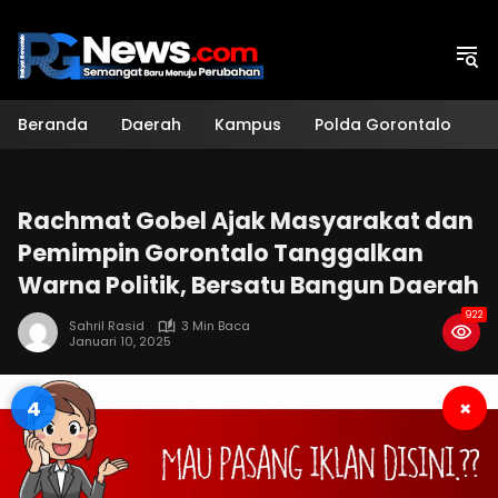
Langsung
ke
konten
Beranda
Daerah
Kampus
Polda Gorontalo
H
Rachmat Gobel Ajak Masyarakat dan
Pemimpin Gorontalo Tanggalkan
Warna Politik, Bersatu Bangun Daerah
922
Sahril Rasid
3 Min Baca
Januari 10, 2025
3
×