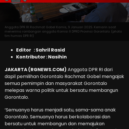
Anggota DPR RI Rachmat Gobel Kamis, 9 Januari 2025. Kemarin saat
menerima rombongan anggota Komisi II DPRD Provinsi Gorontalo. (photo
tim humas DPR RI)
Editor : Sahril Rasid
Kontributor : Nasihin
JAKARTA (RGNEWS.COM)
Anggota DPR RI dari
dapil pemilihan Gorontalo Rachmat Gobel mengajak
semua pemimpin dan masyarakat Gorontalo
melepas warna politik untuk bersatu membangun
Gorontalo.
‘Semuanya harus menjadi satu, sama-sama anak
Gorontalo. Semuanya harus berkolaborasi dan
bersatu untuk membangun dan memajukan