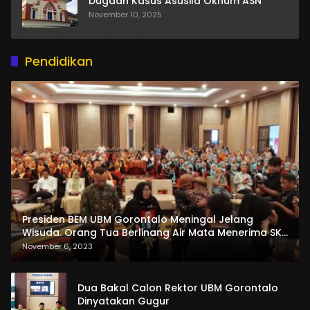
Dugaan Kasus Asusila Oknum ASN
November 10, 2025
Pendidikan
Presiden BEM UBM Gorontalo Meningal Jelang
Wisuda. Orang Tua Berlinang Air Mata Menerima SKL
dan Pemasangan Salempang
November 6, 2023
Dua Bakal Calon Rektor UBM Gorontalo
Dinyatakan Gugur