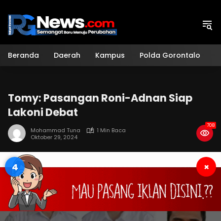
Langsung
ke
konten
Beranda
Daerah
Kampus
Polda Gorontalo
H
Tomy: Pasangan Roni-Adnan Siap
Lakoni Debat
708
Mohammad Tuna
1 Min Baca
Oktober 29, 2024
3
×