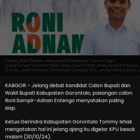
{"remix_data":[],"remix_entry_point":"challenges","source_tags":
["local"],"origin":"unknown","total_draw_time":0,"total_draw_actions":0,"laye
{},"tools_used":{"addons":2,"transform":2,"adjust":1},"is_sticker":false,"edited
KABGOR – Jelang debat kandidat Calon Bupati dan
Wakil Bupati Kabupaten Gorontalo, pasangan calon
Roni Sampir-Adnan Entengo menyatakan paling
siap.
Ketua Gerindra Kabupaten Gorontalo Tommy Ishak
mengatakan hal ini jelang ajang itu digelar KPU besok
malam (30/10/24).