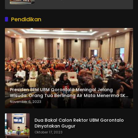
Pendidikan
Presiden BEM UBM Gorontalo Meningal Jelang
Wisuda. Orang Tua Berlinang Air Mata Menerima SKL
dan Pemasangan Salempang
November 6, 2023
Dua Bakal Calon Rektor UBM Gorontalo
Dinyatakan Gugur
Oktober 17, 2023