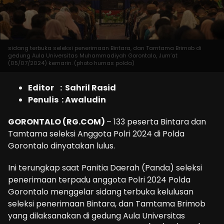
sidang terbuka seleksi penerimaan Bintara, dan Tamtama Brimob di
gedung Aula Universitas Muhammadiyah Gorontalo, Jum’at
(05/07/2024) kemarin. (photo humas polda)
Editor : Sahril Rasid
Penulis : Awaludin
GORONTALO (RG.COM)
– 133 peserta Bintara dan
Tamtama seleksi Anggota Polri 2024 di Polda
Gorontalo dinyatakan lulus.
Ini terungkap saat Panitia Daerah (Panda) seleksi
penerimaan terpadu anggota Polri 2024 Polda
Gorontalo menggelar sidang terbuka kelulusan
seleksi penerimaan Bintara, dan Tamtama Brimob
yang dilaksanakan di gedung Aula Universitas