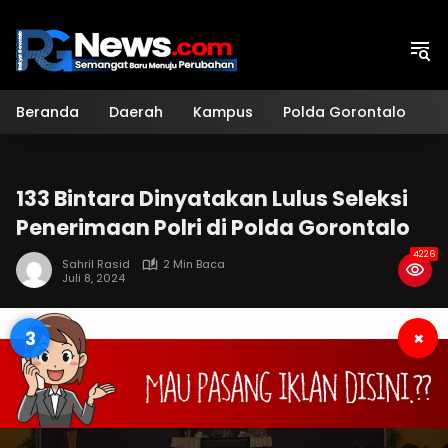
Langsung
ke
konten
Beranda
Daerah
Kampus
Polda Gorontalo
H
133 Bintara Dinyatakan Lulus Seleksi
Penerimaan Polri di Polda Gorontalo
4226
Sahril Rasid
2 Min Baca
Juli 8, 2024
2
×