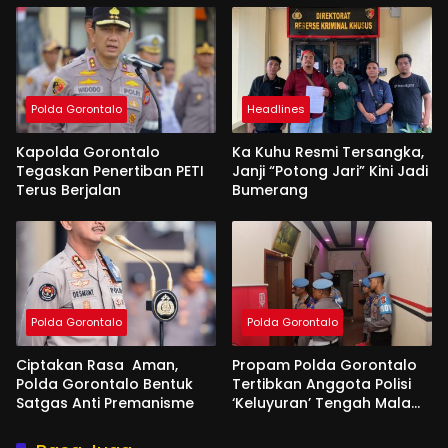
Polda Gorontalo
Headlines
Kapolda Gorontalo
Ka Kuhu Resmi Tersangka,
Tegaskan Penertiban PETI
Janji “Potong Jari” Kini Jadi
Terus Berjalan
Bumerang
Polda Gorontalo
Polda Gorontalo
Ciptakan Rasa Aman,
Propam Polda Gorontalo
Polda Gorontalo Bentuk
Tertibkan Anggota Polisi
Satgas Anti Premanisme
‘Keluyuran’ Tengah Malam
di Tempat Hiburan