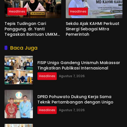
Headlines
Headlines
Tepis Tudingan Cari
Sekda Ajak KAHMI Perkuat
Panggung. dr. Yanti
Sinergi Sebagai Mitra
Tegaskan Bantuan UMKM
Pemerintah
Aspirasi dan Harapan
Rakyat
Baca Juga
FISIP Unigo Gandeng Unismuh Makassar
Tingkatkan Publikasi Internasional
Headlines
Agustus 7, 2026
DPRD Pohuwato Dukung Kerja Sama
Teknik Pertambangan dengan Unigo
Headlines
Agustus 7, 2026