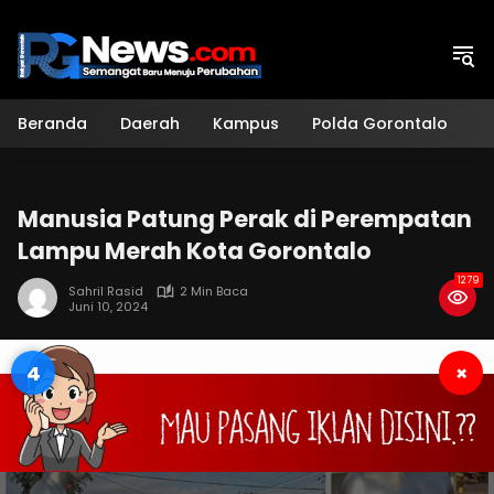
Langsung
ke
konten
Beranda
Daerah
Kampus
Polda Gorontalo
H
Manusia Patung Perak di Perempatan
Lampu Merah Kota Gorontalo
1279
Sahril Rasid
2 Min Baca
Juni 10, 2024
4
×