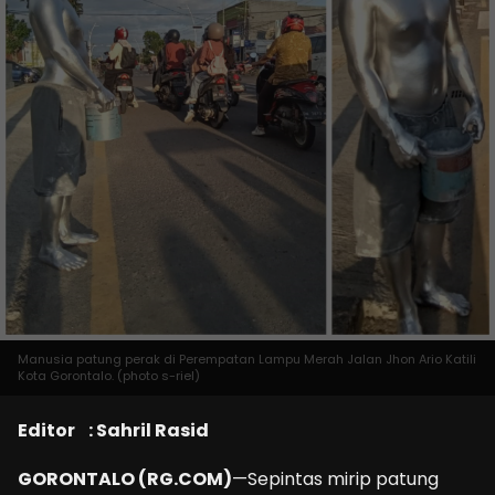
Manusia patung perak di Perempatan Lampu Merah Jalan Jhon Ario Katili
Kota Gorontalo. (photo s-riel)
Editor : Sahril Rasid
GORONTALO (RG.COM)
—Sepintas mirip patung