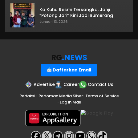
Ka Kuhu Resmi Tersangka, Janji
“Potong Jari” Kini Jadi Bumerang
Januari 13, 2026
RG
.NEWS
Daftarkan Email
Advertise
Career
Contact Us
Redaksi
•
Pedoman Media Siber
•
Terms of Service
•
Log in Mail