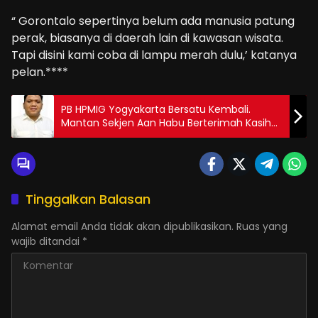
“ Gorontalo sepertinya belum ada manusia patung
perak, biasanya di daerah lain di kawasan wisata.
Tapi disini kami coba di lampu merah dulu,’ katanya
pelan.****
PB HPMIG Yogyakarta Bersatu Kembali.
Mantan Sekjen Aan Habu Berterimah Kasih
ke Pj Gubernur Gorontalo Rudi Salahudin
Tinggalkan Balasan
Alamat email Anda tidak akan dipublikasikan.
Ruas yang
wajib ditandai
*