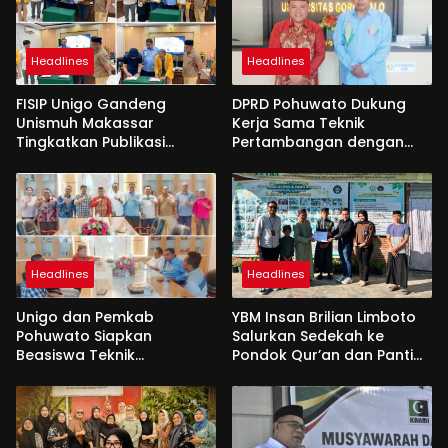
Headlines
Headlines
FISIP Unigo Gandeng
DPRD Pohuwato Dukung
Unismuh Makassar
Kerja Sama Teknik
Tingkatkan Publikasi
Pertambangan dengan
Internasional
Unigo
Headlines
Headlines
Unigo dan Pemkab
YBM Insan Brilian Limboto
Pohuwato Siapkan
Salurkan Sedekah ke
Beasiswa Teknik
Pondok Qur’an dan Panti
Pertambangan
Shirathal Ummah Bengsol