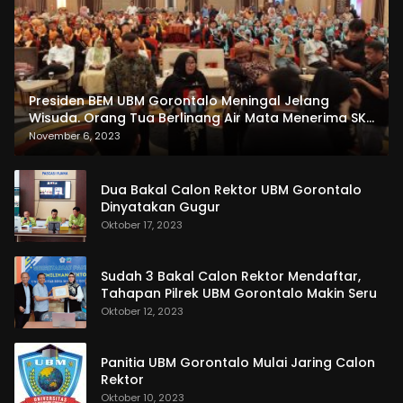
Presiden BEM UBM Gorontalo Meningal Jelang
Wisuda. Orang Tua Berlinang Air Mata Menerima SKL
dan Pemasangan Salempang
November 6, 2023
Dua Bakal Calon Rektor UBM Gorontalo
Dinyatakan Gugur
Oktober 17, 2023
Sudah 3 Bakal Calon Rektor Mendaftar,
Tahapan Pilrek UBM Gorontalo Makin Seru
Oktober 12, 2023
Panitia UBM Gorontalo Mulai Jaring Calon
Rektor
Oktober 10, 2023