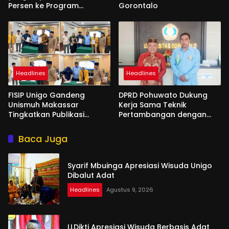
Persen ke Program
Gorontalo
Magister
Headlines
Headlines
FISIP Unigo Gandeng
DPRD Pohuwato Dukung
Unismuh Makassar
Kerja Sama Teknik
Tingkatkan Publikasi
Pertambangan dengan
Internasional
Unigo
Baca Juga
Syarif Mbuinga Apresiasi Wisuda Unigo
Dibalut Adat
Headlines
Agustus 9, 2026
LLDikti Apresiasi Wisuda Berbasis Adat