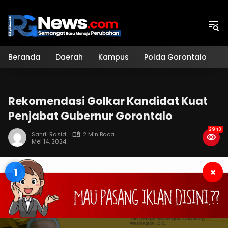
Langsung
ke
konten
Beranda
Daerah
Kampus
Polda Gorontalo
H
Rekomendasi Golkar Kandidat Kuat
Penjabat Gubernur Gorontalo
2943
Sahril Rasid
2 Min Baca
Mei 14, 2024
0
×