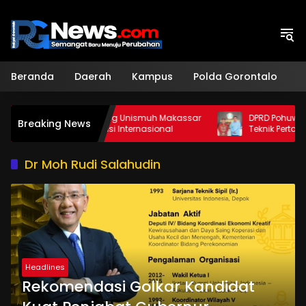
Langsung
ke
konten
Beranda
Daerah
Kampus
Polda Gorontalo
H
SIP Unigo Gandeng Unismuh Makassar
DPRD Pohuwato Dukung
Breaking News
ngkatkan Publikasi Internasional
Teknik Pertambangan 
Dr Moh Rudi Salahudin
Headlines
Rekomendasi Golkar Kandidat