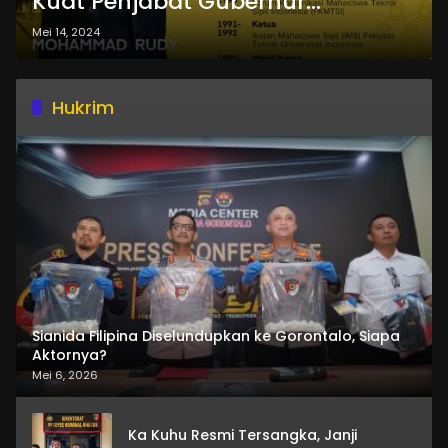
Kuat Penjabat Gubernur
Gorontalo
Mei 14, 2024
Hukrim
Sianida Filipina Diselundupkan ke Gorontalo, Siapa
Aktornya?
Mei 6, 2026
Ka Kuhu Resmi Tersangka, Janji