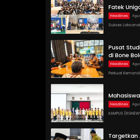
Fatek Unig
Headlines
Agus
Sukses Laksanaka
Pusat Studi
di Bone Bo
Headlines
Agus
Perkuat Kemandi
Mahasiswa
Headlines
Agus
KAMPUS (RGNEWS
Targetkan