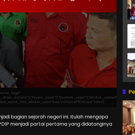
Pe
source_tags":
otal_draw_actions":0,"layers_used":0,"brushes_used":0,"photos_added":0,"total_ed
edited_since_last_sticker_save":true,"containsFTESticker":false}
di bagian sejarah negeri ini. Itulah mengapa
PDIP menjadi partai pertama yang didatanginya