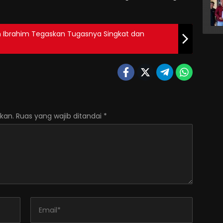
n Ibrahim Tegaskan Tugasnya Singkat dan
kan.
Ruas yang wajib ditandai
*