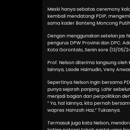
Meski hanya sebatas ceremony kala 
kembali mendatangi PDIP, mengemb
sama kader Banteng Moncong Putih,
Dengan menggunakan setelan jas hi
pengurus DPW Provinsi dan DPC. Ad
Kota Gorontalo, Senin sore (13/05/2
Prof. Nelson diterima langsung oleh
lainnya, Laode Haimudin, Veny Anwa
Sepertinya Nelson ingin bersama PDIP
punya sejarah panjang. Lahir sebelu
menjadi bagian dari perpolitikan dem
” Ya, hal lainnya, kita pernah ber
wapres Hamzah Haz,” Tukasnya.
Termasuk juga kata Nelson, mendorong
ketiga potensi tokoh partai yang beg