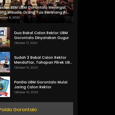
siden BEM UBM Gorontalo Meningal
ang Wisuda. Orang Tua Berlinang Air
ta Menerima SKL dan Pemasangan
ember 6, 2023
lempang
Dua Bakal Calon Rektor UBM
Gorontalo Dinyatakan Gugur
Oktober 17, 2023
Sudah 3 Bakal Calon Rektor
Mendaftar, Tahapan Pilrek UBM
Gorontalo Makin Seru
Oktober 12, 2023
Panitia UBM Gorontalo Mulai
Jaring Calon Rektor
Oktober 10, 2023
Polda Gorontalo