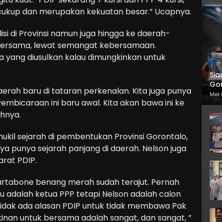
h cukup dan merupakan kekuatan besar.” Ucapnya.
si di Provinsi namun juga hingga ke daerah-
n bersama, lewat semangat kebersamaan.
pa yang diusulkan kalau dimungkinkan untuk
Sia
Gor
erah baru di tataran perkenalan. Kita juga punya
Mei 
embicaraan ini baru awal. Kita akan bawa ini ke
uhnya.
kil sejarah di pembentukan Provinsi Gorontalo,
inya punya sejarah panjang di daerah. Nelson juga
rat PDIP.
Wartabone benang merah sudah terajut. Pernah
u adalah ketua PPP tetapi Nelson adalah calon
” Tidak ada alasan PDIP untuk tidak membawa Pak
inan untuk bersama adalah sangat, dan sangat, ”