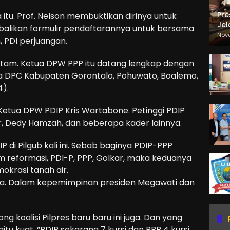
Pre
itu. Prof. Nelson membuktikan dirinya untuk
Jel
alikan formulir pendaftarannya untuk bersama
Ma
Nov
 PDI perjuangan.
Sa
tam. Ketua DPW PPP itu datang lengkap dengan
a DPC Kabupaten Gorontalo, Pohuwato, Boalemo,
4).
 Ketua DPW PDIP Kris Wartabone. Petinggi PDIP
r, Dedy Hamzah, dan beberapa kader lainnya.
 di Pilgub kali ini. Sebab baginya PDIP-PPP
m reformasi, PDI-P, PPP, Golkar, maka keduanya
okrasi tanah air.
sama. Dalam kepemimpinan presiden Megawati dan
 koalisi Pilpres baru baru ini juga. Dan yang
itu kuat. “PDIP sekarang 7 kursi dan PPP 4 kursi,