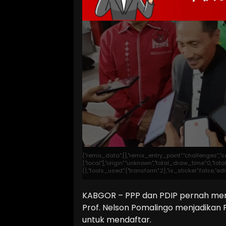
{"remix_data":[],"remix_entry_point":"challenges","
["local"],"origin":"unknown","total_draw_time":0,"t
{},"tools_used":{"transform":2},"is_sticker":false,"
KABGOR – PPP dan PDIP pernah menja
Prof. Nelson Pomalingo menjadikan 
untuk mendaftar.