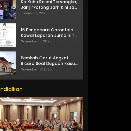
Ka Kuhu Resmi Tersangka,
Janji “Potong Jari” Kini Jadi
Bumerang
Januari 13, 2026
16 Pengacara Gorontalo
Kawal Laporan Jurnalis TV
One
November 15, 2025
Pemkab Gorut Angkat
Bicara Soal Dugaan Kasus
Asusila Oknum ASN
November 10, 2025
ndidikan
itor_actions":