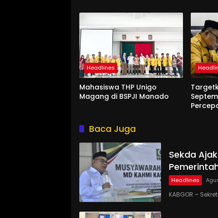
Headlines
Headli
Mahasiswa THP Unigo
Target
Magang di BSPJI Manado
Septem
Percep
Baca Juga
Sekda Ajak
Pemerinta
Headlines
Agus
KABGOR – Sekre