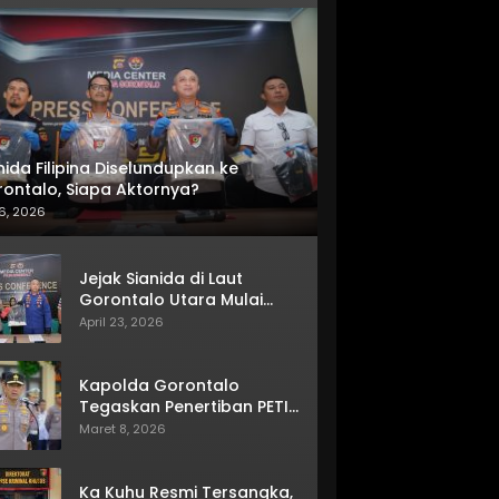
nida Filipina Diselundupkan ke
ontalo, Siapa Aktornya?
6, 2026
Jejak Sianida di Laut
Gorontalo Utara Mulai
Terkuak
April 23, 2026
Kapolda Gorontalo
Tegaskan Penertiban PETI
Terus Berjalan
Maret 8, 2026
Ka Kuhu Resmi Tersangka,