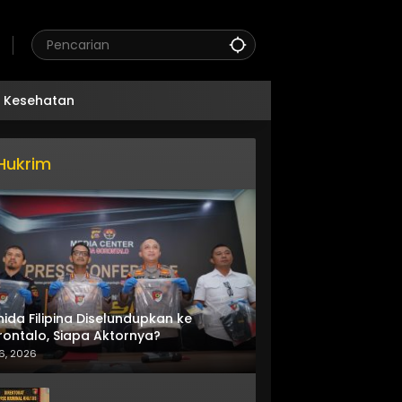
Kesehatan
Hukrim
nida Filipina Diselundupkan ke
ontalo, Siapa Aktornya?
6, 2026