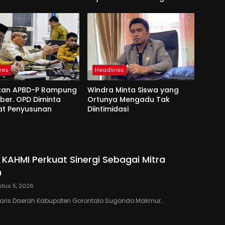
nes
Headlines
kan APBD-P Rampung
Windra Minta Siswa yang
ber. OPD Diminta
Ortunya Mengadu Tak
at Penyusunan
Diintimidasi
 KAHMI Perkuat Sinergi Sebagai Mitra
h
tus 5, 2026
taris Daerah Kabupaten Gorontalo Sugondo Makmur…