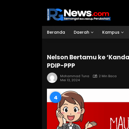
Langsung
ke
konten
Beranda
Daerah
Kampus
Nelson Bertamu ke ‘Kand
PDIP-PPP
Mohammad Tuna
2 Min Baca
Mei 13, 2024
3