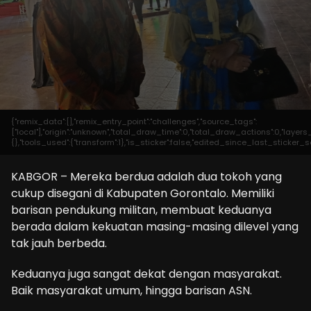
{"remix_data":[],"remix_entry_point":"challenges","source_tags":
["local"],"origin":"unknown","total_draw_time":0,"total_draw_actions":0,"laye
{},"tools_used":{"transform":1},"is_sticker":false,"edited_since_last_sticker_s
KABGOR – Mereka berdua adalah dua tokoh yang
cukup disegani di Kabupaten Gorontalo. Memiliki
barisan pendukung militan, membuat keduanya
berada dalam kekuatan masing-masing dilevel yang
tak jauh berbeda.
Keduanya juga sangat dekat dengan masyarakat.
Baik masyarakat umum, hingga barisan ASN.