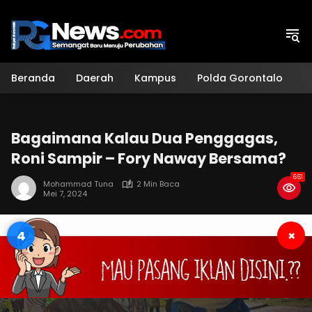
Langsung
ke
konten
Beranda
Daerah
Kampus
Polda Gorontalo
H
Bagaimana Kalau Dua Penggagas,
Roni Sampir – Fory Naway Bersama?
661
Mohammad Tuna
2 Min Baca
Mei 7, 2024
3
×