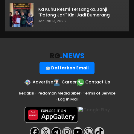
Ka Kuhu Resmi Tersangka, Janji
“Potong Jari” Kini Jadi Bumerang
Januari 13, 2026
RG
.NEWS
Daftarkan Email
Advertise
Career
Contact Us
Redaksi
•
Pedoman Media Siber
•
Terms of Service
•
Log in Mail