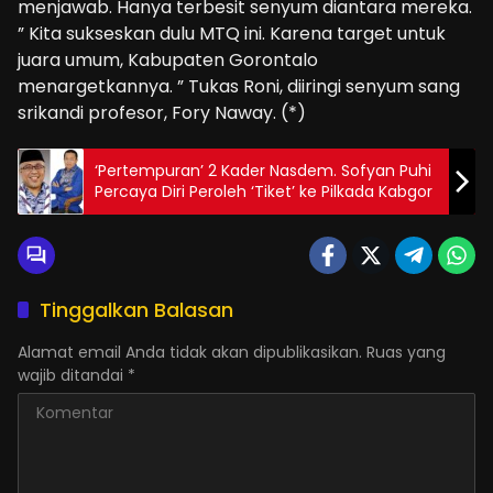
menjawab. Hanya terbesit senyum diantara mereka.
” Kita sukseskan dulu MTQ ini. Karena target untuk
juara umum, Kabupaten Gorontalo
menargetkannya. ” Tukas Roni, diiringi senyum sang
srikandi profesor, Fory Naway. (*)
‘Pertempuran’ 2 Kader Nasdem. Sofyan Puhi
Percaya Diri Peroleh ‘Tiket’ ke Pilkada Kabgor
Tinggalkan Balasan
Alamat email Anda tidak akan dipublikasikan.
Ruas yang
wajib ditandai
*