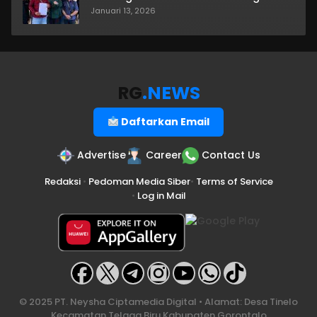
Januari 13, 2026
RG
.NEWS
Daftarkan Email
Advertise
Career
Contact Us
Redaksi
•
Pedoman Media Siber
•
Terms of Service
•
Log in Mail
© 2025 PT. Neysha Ciptamedia Digital • Alamat: Desa Tinelo
Kecamatan Telaga Biru Kabupaten Gorontalo