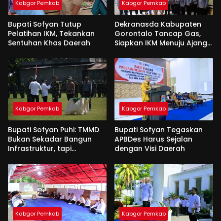
Kabgor Pemkab
Kabgor Pemkab
Bupati Sofyan Tutup
Dekranasda Kabupaten
Pelatihan IKM, Tekankan
Gorontalo Tancap Gas,
Sentuhan Khas Daerah
Siapkan IKM Menuju Ajang
Peran Saka Nasional 2025
Kabgor Pemkab
Kabgor Pemkab
Bupati Sofyan Puhi: TMMD
Bupati Sofyan Tegaskan
Bukan Sekadar Bangun
APBDes Harus Sejalan
Infrastruktur, tapi
dengan Visi Daerah
Semangat Kebersamaan
Kabgor Pemkab
Kabgor Pemkab