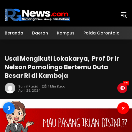
Langsung
ke
konten
Beranda
Daerah
Kampus
Polda Gorontalo
H
Usai Mengikuti Lokakarya, Prof Dr Ir
Nelson Pomalingo Bertemu Duta
Besar RI di Kamboja
878
Sahril Rasid
1 Min Baca
April 29, 2024
2
×