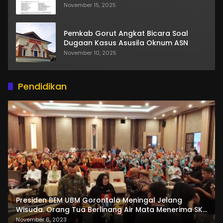
November 15, 2025
Pemkab Gorut Angkat Bicara Soal
Dugaan Kasus Asusila Oknum ASN
November 10, 2025
Pendidikan
Presiden BEM UBM Gorontalo Meningal Jelang
Wisuda. Orang Tua Berlinang Air Mata Menerima SKL
dan Pemasangan Salempang
November 6, 2023