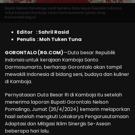
Bupati Nelson Pomalingo saat bertemu Duta besar Republik Indonsia
untuk kerajaan Kamboja Santo Darmosumarto (photo arsip
Kominfotikkabgor)
Editor : Sahril Rasid
Penulis : Moh Tuken Tuna
GORONTALO (RG.COM)
—Duta besar Republik
Indonsia untuk kerajaan Kamboja Santo
Darmosumarto, berharap Gorontalo akan tampil
mewakili Indonesia di bidang seni, budaya dan kuliner
di Kamboja.
Pernyataaan Duta Besar RI di Kamboja itu setelah
menerima laporan Bupati Gorontalo Nelson
Pomalingo, Jumat (26/4/2024) kemarin melaporkan
hasil setelah mengkuti Lokakarya Pengarusutamaan
Adaptasi dan Mitigasi Iklim Sinergis Se-Asean
beberapa hari lalu.