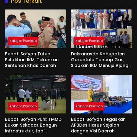
Pos Terkait
Kabgor Pemkab
Kabgor Pemkab
Bupati Sofyan Tutup
Dekranasda Kabupaten
Pelatihan IKM, Tekankan
Gorontalo Tancap Gas,
Sentuhan Khas Daerah
Siapkan IKM Menuju Ajang
Peran Saka Nasional 2025
Kabgor Pemkab
Kabgor Pemkab
Bupati Sofyan Puhi: TMMD
Bupati Sofyan Tegaskan
Bukan Sekadar Bangun
APBDes Harus Sejalan
Infrastruktur, tapi
dengan Visi Daerah
Semangat Kebersamaan