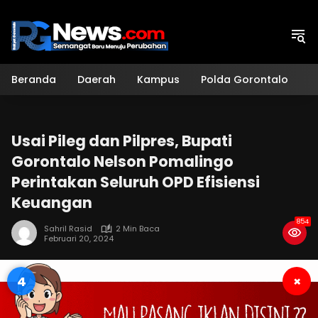
Langsung
ke
konten
Beranda
Daerah
Kampus
Polda Gorontalo
H
Usai Pileg dan Pilpres, Bupati
Gorontalo Nelson Pomalingo
Perintakan Seluruh OPD Efisiensi
Keuangan
854
Sahril Rasid
2 Min Baca
Februari 20, 2024
3
×