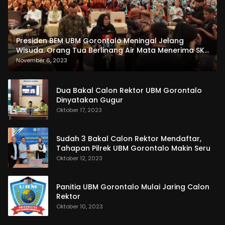
Presiden BEM UBM Gorontalo Meningal Jelang
Wisuda. Orang Tua Berlinang Air Mata Menerima SKL
dan Pemasangan Salempang
November 6, 2023
Dua Bakal Calon Rektor UBM Gorontalo
Dinyatakan Gugur
Oktober 17, 2023
Sudah 3 Bakal Calon Rektor Mendaftar,
Tahapan Pilrek UBM Gorontalo Makin Seru
Oktober 12, 2023
Panitia UBM Gorontalo Mulai Jaring Calon
Rektor
Oktober 10, 2023