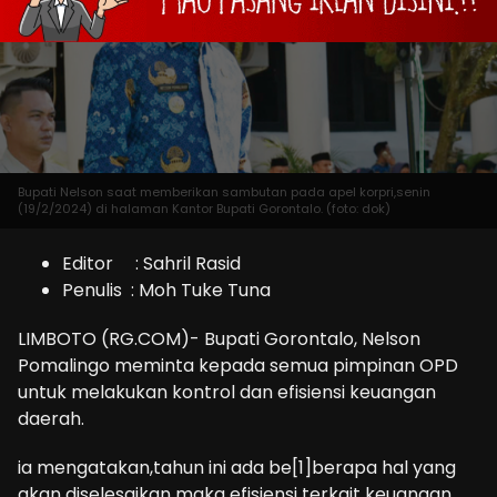
Bupati Nelson saat memberikan sambutan pada apel korpri,senin
(19/2/2024) di halaman Kantor Bupati Gorontalo. (foto: dok)
Editor : Sahril Rasid
Penulis : Moh Tuke Tuna
LIMBOTO (RG.COM)- Bupati Gorontalo, Nelson
Pomalingo meminta kepada semua pimpinan OPD
untuk melakukan kontrol dan efisiensi keuangan
daerah.
ia mengatakan,tahun ini ada be[1]berapa hal yang
akan diselesaikan maka efisiensi terkait keuangan