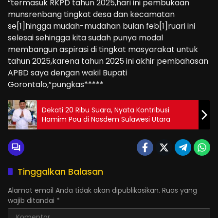
“termasuk RKPD tahun 2025,hari ini pembukaan
munsrenbang tingkat desa dan kecamatan
se[1]hingga mudah-mudahan bulan feb[1]ruari ini
selesai sehingga kita sudah punya modal
membangun aspirasi di tingkat masyarakat untuk
tahun 2025,karena tahun 2025 ini akhir pembahasan
APBD saya dengan wakil Bupati
Gorontalo,”pungkas*****
Dekati 20 Ribu Suara, Nyata Kontribusi
Hamim Pou di Nasdem Sulawesi Utara
Tinggalkan Balasan
Alamat email Anda tidak akan dipublikasikan.
Ruas yang
wajib ditandai
*