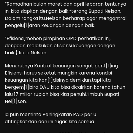
“Ramadhan bulan maret dan april lebaran tentunya
ini kita siapkan dengan baik,”terang Bupati Nelson.
Dalam rangka itu,Nelson berharap agar mengontrol
pengelu[1]aran keuangan dengan baik.
“Efisiensi,mohon pimpinan OPD perhatikan ini,
dengaan melakukan efisiensi keuangan dengan
baik.} kata Nelson.
Menurutnya Kontrol keuangan sangat pent[1]ing.
Efisiensi harus seketat mungkin karena kondisi
keuangan kita kon[1]disinya demikian,tapi kita
bergem[1]bira DAU kita bisa dicairkan karena tahun
lalu 17 miliar rupiah bisa kita penuhi,”imbuh Bupati
Nel[1]son.
ia pun meminta Peningkatan PAD perlu
dtitingkatklan dan ini tugas kita semua