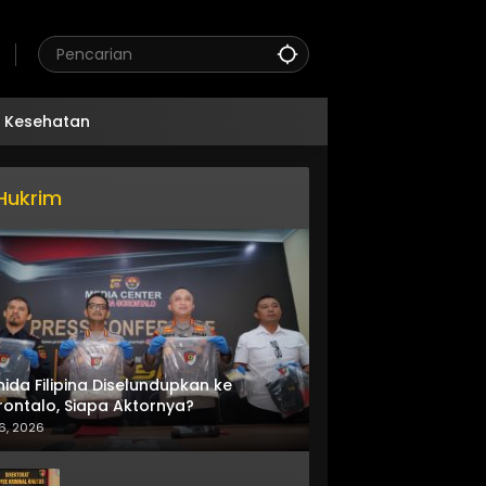
Kesehatan
Hukrim
nida Filipina Diselundupkan ke
ontalo, Siapa Aktornya?
6, 2026