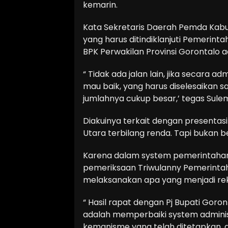
kemarin.
Kata Sekretaris Daerah Pemda Kabu
yang harus ditindiklanjuti Pemerin
BPK Perwakilan Provinsi Gorontalo a
“ Tidak ada jalan lain, jika secara 
mau baik, yang harus diselesaikan s
jumlahnya cukup besar,’ tegas Sule
Diakuinya terkait dengan presentasi
Utara terbilang renda. Tapi bukan ber
Karena dalam system pemerintahan 
pemeriksaan Triwulanny Pemerinta
melaksanakan apa yang menjadi rek
“ Hasil rapat dengan Pj Bupati Goron
adalah memperbaiki system adminis
kemanisme yang telah ditetapkan, d