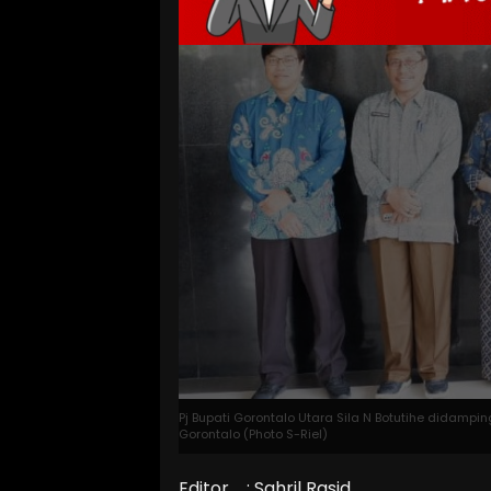
Pj Bupati Gorontalo Utara Sila N Botutihe didamp
Gorontalo (Photo S-Riel)
Editor : Sahril Rasid