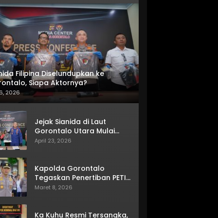
nida Filipina Diselundupkan ke
ontalo, Siapa Aktornya?
6, 2026
Jejak Sianida di Laut
Gorontalo Utara Mulai
Terkuak
April 23, 2026
Kapolda Gorontalo
Tegaskan Penertiban PETI
Terus Berjalan
Maret 8, 2026
Ka Kuhu Resmi Tersangka,