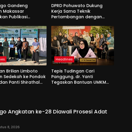
nigo Gandeng
DPRD Pohuwato Dukung
h Makassar
Kerja Sama Teknik
kan Publikasi
Pertambangan dengan
sional
Unigo
nes
Headlines
an Brilian Limboto
Tepis Tudingan Cari
an Sedekah ke Pondok
Panggung. dr. Yanti
dan Panti Shirathal
Tegaskan Bantuan UMKM
Bengsol
Aspirasi dan Harapan
Rakyat
go Angkatan ke-28 Diawali Prosesi Adat
tus 8, 2026