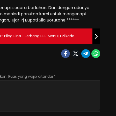
genapi, secara berlahan. Dan dengan adanya
an meniadi panutan kami untuk mengenapi
n,’ ujar Pj Bupati Sila Botutohe ******
NP: Pileg Pintu Gerbang PPP Menuju Pilkada
kan.
Ruas yang wajib ditandai
*