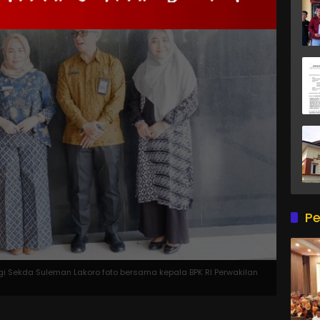
Pe
ingi Sekda Suleman Lakoro foto bersama kepala BPK RI Perwakilan