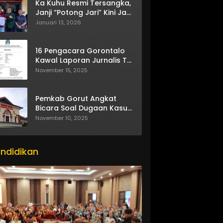
Ka Kuhu Resmi Tersangka,
Janji “Potong Jari” Kini Jadi
Bumerang
Januari 13, 2026
16 Pengacara Gorontalo
Kawal Laporan Jurnalis TV
One
November 15, 2025
Pemkab Gorut Angkat
Bicara Soal Dugaan Kasus
Asusila Oknum ASN
November 10, 2025
ndidikan