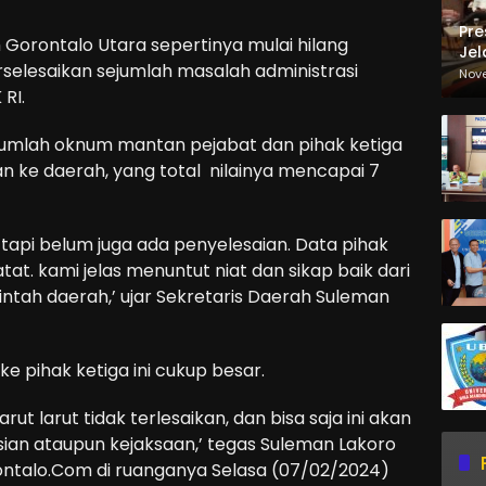
Pre
rontalo Utara sepertinya mulai hilang
Jel
selesaikan sejumlah masalah administrasi
Ma
Nov
Sa
RI.
jumlah oknum mantan pejabat dan pihak ketiga
 ke daerah, yang total nilainya mencapai 7
tapi belum juga ada penyelesaian. Data pihak
t. kami jelas menuntut niat dan sikap baik dari
ah daerah,’ ujar Sekretaris Daerah Suleman
ke pihak ketiga ini cukup besar.
rut larut tidak terlesaikan, dan bisa saja ini akan
sian ataupun kejaksaan,’ tegas Suleman Lakoro
ntalo.Com di ruanganya Selasa (07/02/2024)