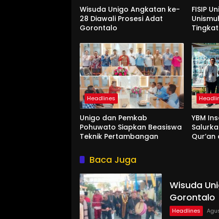
Wisuda Unigo Angkatan ke-
FISIP U
28 Diawali Prosesi Adat
Unismu
Gorontalo
Tingkat
Interna
Headlines
Headli
Unigo dan Pemkab
YBM Ins
Pohuwato Siapkan Beasiswa
Salurk
Teknik Pertambangan
Qur’an 
Ummah 
Baca Juga
Wisuda Uni
Gorontalo
Headlines
Agus