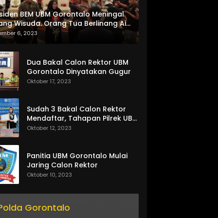
siden BEM UBM Gorontalo Meningal
ang Wisuda. Orang Tua Berlinang Air
ta Menerima SKL dan Pemasangan
ember 6, 2023
lempang
Dua Bakal Calon Rektor UBM
Gorontalo Dinyatakan Gugur
Oktober 17, 2023
Sudah 3 Bakal Calon Rektor
Mendaftar, Tahapan Pilrek UBM
Gorontalo Makin Seru
Oktober 12, 2023
Panitia UBM Gorontalo Mulai
Jaring Calon Rektor
Oktober 10, 2023
Polda Gorontalo