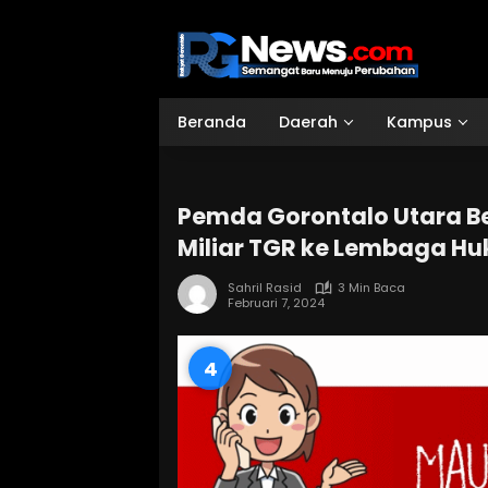
Langsung
ke
konten
Beranda
Daerah
Kampus
Pemda Gorontalo Utara B
Miliar TGR ke Lembaga H
Sahril Rasid
3 Min Baca
Februari 7, 2024
3