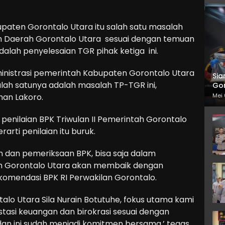
paten Gorontalo Utara itu salah satu masalah
tah Daerah Gorontalo Utara sesuai dengan temuan
dalah penyelesaian TGR pihak ketiga ini.
administrasi pemerintah Kabupaten Gorontalo Utara
Sia
alah satunya adalah masalah TP-TGR ini,
Gor
man Lakoro.
Mei 
 penilaian BPK Triwulan II Pemerintah Gorontalo
arti penilaian itu buruk.
dan pemeriksaan BPK, bisa saja dalam
h Gorontalo Utara akan membaik dengan
omendasi BPK RI Perwakilan Gorontalo.
talo Utara Sila Nurain Botutuhe, fokus utama kami
tasi keuangan dan birokrasi sesuai dengan
an ini sudah meniadi komitmen bersama,’ tegas