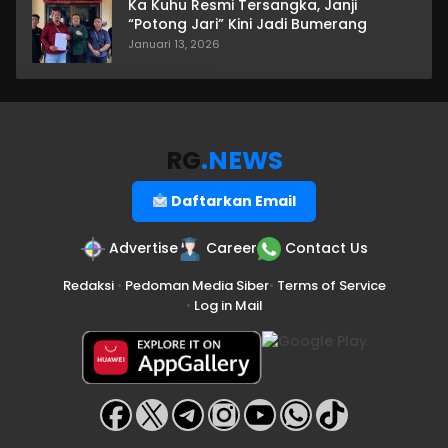
Ka Kuhu Resmi Tersangka, Janji
“Potong Jari” Kini Jadi Bumerang
Januari 13, 2026
RG
.NEWS
Daftarkan Email
Advertise
Career
Contact Us
Redaksi
•
Pedoman Media Siber
•
Terms of Service
•
Log in Mail