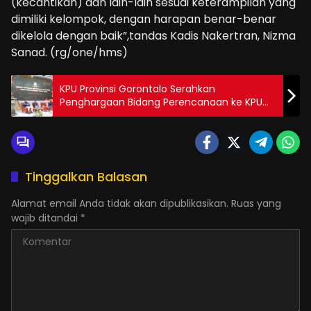
(kecantikan) dan lain-lain sesuai keterampilan yang
dimiliki kelompok, dengan harapan benar-benar
dikelola dengan baik”,tandas Kadis Nakertran, Nizma
Sanad. (rg/one/hms)
KPU Provinsi Gorontalo Serahkan
Penghargaan Bidang Perencanaan ke KPU
Kabupaten /Kota
Tinggalkan Balasan
Alamat email Anda tidak akan dipublikasikan.
Ruas yang
wajib ditandai
*