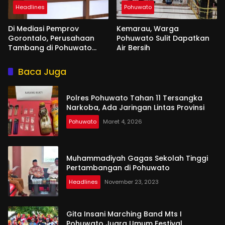
Headlines
Pohuwato
Di Mediasi Pemprov
Kemarau, Warga
Gorontalo, Perusahaan
Pohuwato Sulit Dapatkan
Tambang di Pohuwato
Air Bersih
Akan Kucurkan Tali Asih ke
Ribuan Penambang
Baca Juga
Polres Pohuwato Tahan 11 Tersangka
Narkoba, Ada Jaringan Lintas Provinsi
Pohuwato
Maret 4, 2026
Muhammadiyah Gagas Sekolah Tinggi
Pertambangan di Pohuwato
Headlines
November 23, 2023
Gita Insani Marching Band Mts I
Pohuwato Juara Umum Festival