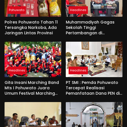
Pohuwato
Headlines
Polres Pohuwato Tahan 11
Muhammadiyah Gagas
Tersangka Narkoba, Ada
Sekolah Tinggi
Jaringan Lintas Provinsi
Pertambangan di
Pohuwato
Headlines
Headlines
Gita Insani Marching Band
PT SMI : Pemda Pohuwato
Mts I Pohuwato Juara
Tercepat Realisasi
Umum Festival Marching
Pemanfataan Dana PEN di
Band di Makassar
Gorontalo