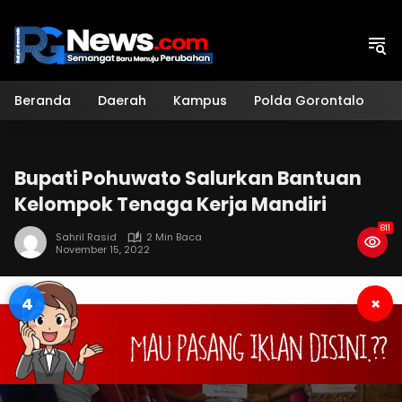
Langsung
ke
konten
Beranda
Daerah
Kampus
Polda Gorontalo
H
Bupati Pohuwato Salurkan Bantuan
Kelompok Tenaga Kerja Mandiri
811
Sahril Rasid
2 Min Baca
November 15, 2022
3
×