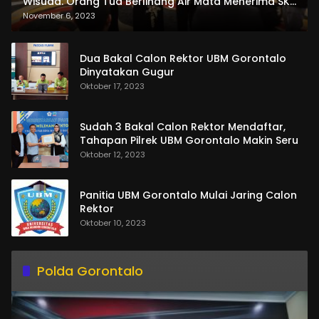
Wisuda. Orang Tua Berlinang Air Mata Menerima SKL
dan Pemasangan Salempang
November 6, 2023
Dua Bakal Calon Rektor UBM Gorontalo
Dinyatakan Gugur
Oktober 17, 2023
Sudah 3 Bakal Calon Rektor Mendaftar,
Tahapan Pilrek UBM Gorontalo Makin Seru
Oktober 12, 2023
Panitia UBM Gorontalo Mulai Jaring Calon
Rektor
Oktober 10, 2023
Polda Gorontalo