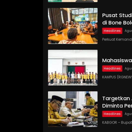
Pusat Studi
di Bone Bo
Headlines
Agus
Perkuat Kemandi
Mahasiswa
Headlines
Agus
KAMPUS (RGNEWS
Targetkan
Diminta Pe
Headlines
Agus
KABGOR – Bupati