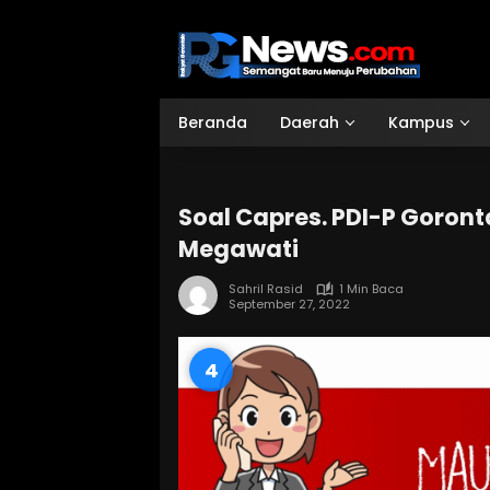
Langsung
ke
konten
Beranda
Daerah
Kampus
Soal Capres. PDI-P Goron
Megawati
Sahril Rasid
1 Min Baca
September 27, 2022
3