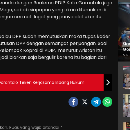
. Senada dengan Boalemo PDIP Kota Gorontalo juga
Mega, sebab siapapun yang akan diturunkan di
dengan cermat. Ingat yang punya alat ukur itu
 kalau DPP sudah memutuskan maka tugas kader
utusan DPP dengan semangat perjuangan. Soal
Sia
Gor
lompok Kopral di PDIP, menurut Ariston itu
Mei 
adi biarkan saja bergulir karena itu bagian dari
orontalo Teken Kerjasama Bidang Hukum
kan.
Ruas yang wajib ditandai
*