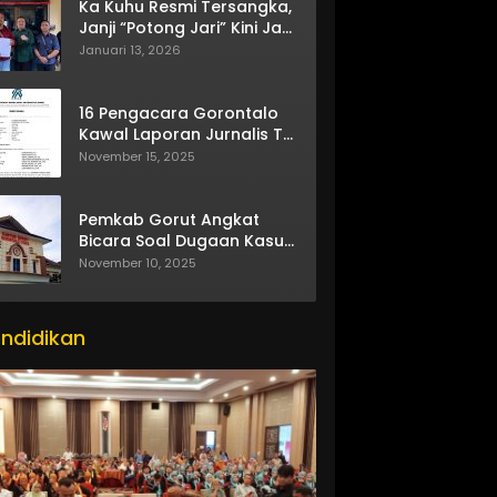
Ka Kuhu Resmi Tersangka,
Janji “Potong Jari” Kini Jadi
Bumerang
Januari 13, 2026
16 Pengacara Gorontalo
Kawal Laporan Jurnalis TV
One
November 15, 2025
Pemkab Gorut Angkat
Bicara Soal Dugaan Kasus
Asusila Oknum ASN
November 10, 2025
ndidikan