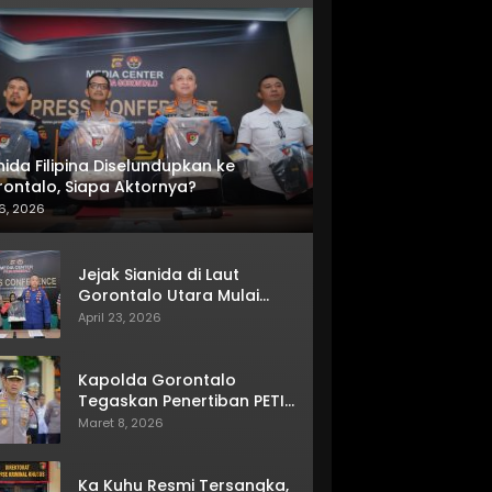
nida Filipina Diselundupkan ke
ontalo, Siapa Aktornya?
6, 2026
Jejak Sianida di Laut
Gorontalo Utara Mulai
Terkuak
April 23, 2026
Kapolda Gorontalo
Tegaskan Penertiban PETI
Terus Berjalan
Maret 8, 2026
Ka Kuhu Resmi Tersangka,