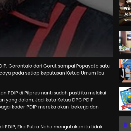
Pre
Jel
Ma
Nov
Sa
P, Gorontalo dari Gorut sampai Popayato satu
rcaya pada setiap keputusan Ketua Umum Ibu
n PDIP di Pilpres nanti sudah pasti itu melakui
an yang dalam. Jadi kata Ketua DPC PDIP
bagai kader PDIP mereka akan bekerja dan
di PDIP, Eka Putra Noho mengatakan itu tidak