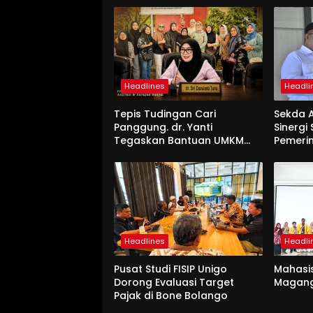
Headlines
Headli
Tepis Tudingan Cari
Sekda A
Panggung. dr. Yanti
Sinergi
Tegaskan Bantuan UMKM
Pemeri
Aspirasi dan Harapan
Rakyat
Headlines
Headli
Pusat Studi FISIP Unigo
Mahasi
Dorong Evaluasi Target
Magang
Pajak di Bone Bolango