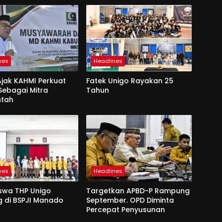
nes
Headlines
jak KAHMI Perkuat
Fatek Unigo Rayakan 25
 Sebagai Mitra
Tahun
ntah
nes
Headlines
swa THP Unigo
Targetkan APBD-P Rampung
 di BSPJI Manado
September. OPD Diminta
Percepat Penyusunan