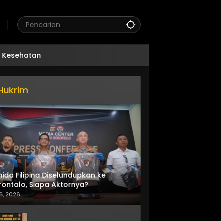
Kesehatan
Hukrim
nida Filipina Diselundupkan ke
ontalo, Siapa Aktornya?
6, 2026