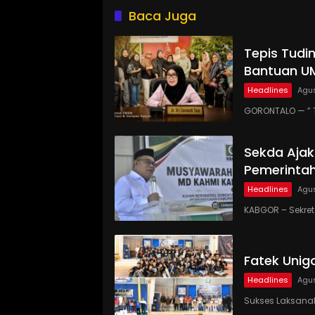
Baca Juga
Tepis Tudi
Bantuan UM
Headlines
Agus
GORONTALO — ” 
Sekda Ajak
Pemerinta
Headlines
Agus
KABGOR – Sekre
Fatek Unig
Headlines
Agus
Sukses Laksanaka