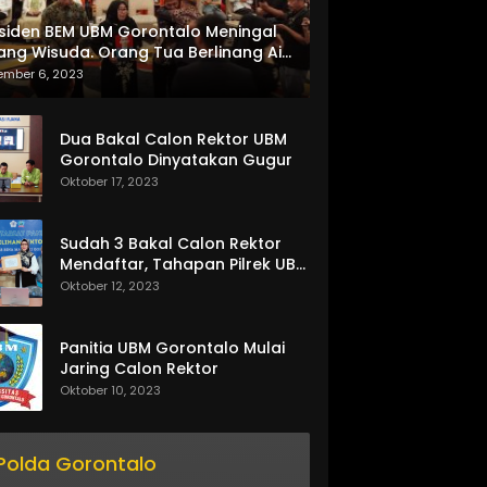
siden BEM UBM Gorontalo Meningal
ang Wisuda. Orang Tua Berlinang Air
ta Menerima SKL dan Pemasangan
ember 6, 2023
lempang
Dua Bakal Calon Rektor UBM
Gorontalo Dinyatakan Gugur
Oktober 17, 2023
Sudah 3 Bakal Calon Rektor
Mendaftar, Tahapan Pilrek UBM
Gorontalo Makin Seru
Oktober 12, 2023
Panitia UBM Gorontalo Mulai
Jaring Calon Rektor
Oktober 10, 2023
Polda Gorontalo