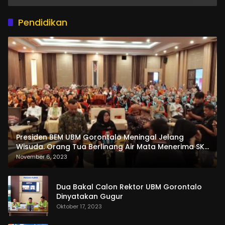
Pendidikan
Presiden BEM UBM Gorontalo Meningal Jelang
Wisuda. Orang Tua Berlinang Air Mata Menerima SKL
dan Pemasangan Salempang
November 6, 2023
Dua Bakal Calon Rektor UBM Gorontalo
Dinyatakan Gugur
Oktober 17, 2023