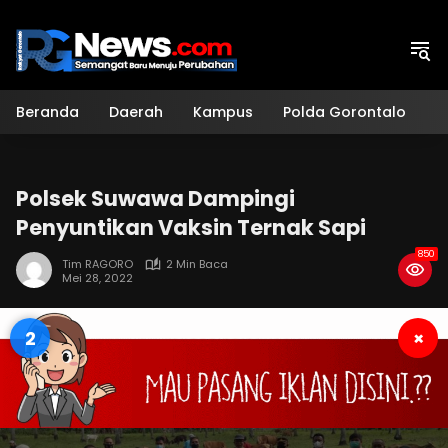
Langsung
ke
konten
Beranda
Daerah
Kampus
Polda Gorontalo
H
Polsek Suwawa Dampingi
Penyuntikan Vaksin Ternak Sapi
850
Tim RAGORO
2 Min Baca
Mei 28, 2022
1
×