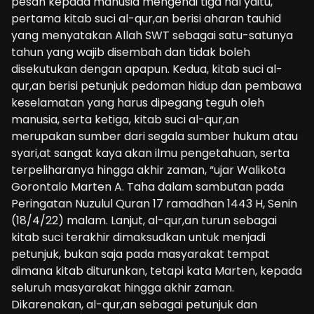
pesan kepada manusia mengenai tiga hal yaitu,
pertama kitab suci al-qur,an berisi aharan tauhid
yang menyatakan Allah SWT sebagai satu-satunya
tahun yang wajib disembah dan tidak boleh
disekutukan dengan apapun. Kedua, kitab suci al-
qur,an berisi petunjuk pedoman hidup dan pembawa
keselamatan yang harus dipegang teguh oleh
manusia, serta ketiga, kitab suci al-qur,an
merupakan sumber dari segala sumber hukum atau
syari,at sangat kaya akan ilmu pengetahuan, serta
terpeliharanya hingga akhir zaman, “ujar Walikota
Gorontalo Marten A. Taha dalam sambutan pada
Peringatan Nuzulul Quran 17 ramadhan 1443 H, Senin
(18/4/22) malam. Lanjut, al-qur,an turun sebagai
kitab suci terakhir dimaksudkan untuk menjadi
petunjuk, bukan saja pada masyarakat tempat
dimana kitab diturunkan, tetapi kata Marten, kepada
seluruh masyarakat hingga akhir zaman.
Dikarenakan, al-qur,an sebagai petunjuk dan