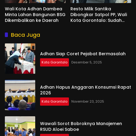
Wali Kota Adhan Dambea
Resto Milik Santika
Minta Lahan Bangunan BSG
Dibongkar Satpol PP, Wali
Dikembalikan ke Daerah
Kota Gorontalo: Sudah
Tiga Kali Kami Tegur
Baca Juga
Adhan Siap Coret Pejabat Bermasalah
Kota Gorontalo
Desember 5, 2025
Adhan Hapus Anggaran Konsumsi Rapat
2026
Kota Gorontalo
November 23, 2025
Wawali Sorot Bobroknya Manajemen
RSUD Aloei Saboe