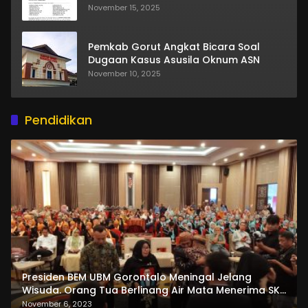
November 15, 2025
Pemkab Gorut Angkat Bicara Soal
Dugaan Kasus Asusila Oknum ASN
November 10, 2025
Pendidikan
Presiden BEM UBM Gorontalo Meningal Jelang
Wisuda. Orang Tua Berlinang Air Mata Menerima SKL
dan Pemasangan Salempang
November 6, 2023