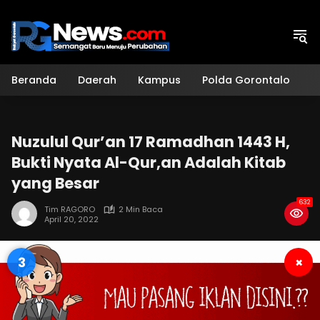
Langsung
ke
konten
Beranda
Daerah
Kampus
Polda Gorontalo
H
Nuzulul Qur’an 17 Ramadhan 1443 H,
Bukti Nyata Al-Qur,an Adalah Kitab
yang Besar
632
Tim RAGORO
2 Min Baca
April 20, 2022
2
×