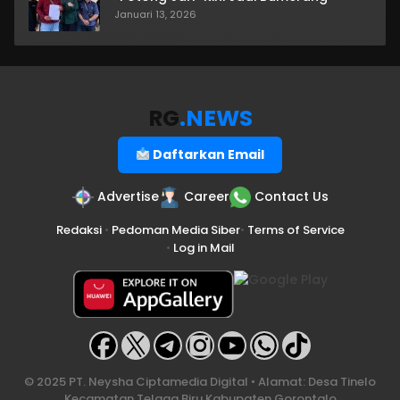
Januari 13, 2026
RG
.NEWS
Daftarkan Email
Advertise
Career
Contact Us
Redaksi
•
Pedoman Media Siber
•
Terms of Service
•
Log in Mail
© 2025 PT. Neysha Ciptamedia Digital • Alamat: Desa Tinelo
Kecamatan Telaga Biru Kabupaten Gorontalo