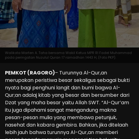
Walikota Marten A. Taha bersama Wakil Ketua MPR RI Fadel Muhammad
pada peringatan Nuzulul Quran 17 ramadhan 1443 H, (Foto PKP).
PEMKOT (RAGORO)
– Turunnya Al-Qur,an
merupakan peristiwa besar sekaligus sebagai bukti
nyata bagi penghuni langit dan bumi bagwa Al-
Qur;an adalaj kitab yang besar dan bersumber dari
Dzat yang maha besar yaitu Allah SWT. “Al-Qur’am
itu juga dipahami sangat mengandung makna
pesan-pesan mulia yang membawa petunjuk,
nasehat dan kabara gembira. Bahkan, jika ditelaah
lebih jauh bahwa turunnya Al-Qur,an memberi