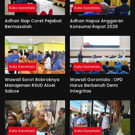
Kota Gorontalo
Kota Gorontalo
Adhan Siap Coret Pejabat
Adhan Hapus Anggaran
Bermasalah
Konsumsi Rapat 2026
Kota Gorontalo
Kota Gorontalo
Wawali Sorot Bobroknya
Wawali Gorontalo : OPD
Manajemen RSUD Aloei
Harus Berbenah Demi
Saboe
Integritas
Kota Gorontalo
Kota Gorontalo