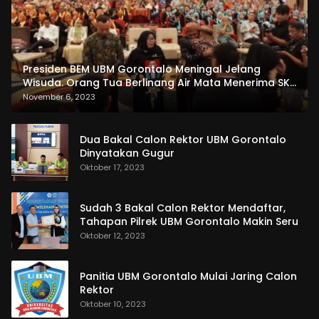
Presiden BEM UBM Gorontalo Meningal Jelang
Wisuda. Orang Tua Berlinang Air Mata Menerima SKL
dan Pemasangan Salempang
November 6, 2023
Dua Bakal Calon Rektor UBM Gorontalo
Dinyatakan Gugur
Oktober 17, 2023
Sudah 3 Bakal Calon Rektor Mendaftar,
Tahapan Pilrek UBM Gorontalo Makin Seru
Oktober 12, 2023
Panitia UBM Gorontalo Mulai Jaring Calon
Rektor
Oktober 10, 2023