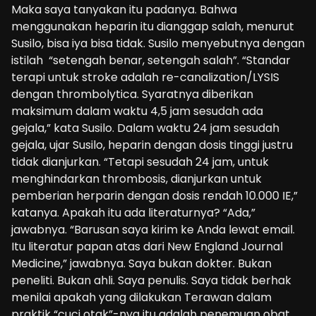
Maka saya tanyakan itu padanya. Bahwa
menggunakan heparin itu dianggap salah, menurut
Susilo, bisa iya bisa tidak. Susilo menyebutnya dengan
istilah “setengah benar, setengah salah”. “Standar
terapi untuk stroke adalah re-canalization/LYSIS
dengan thrombolytica. Syaratnya diberikan
maksimum dalam waktu 4,5 jam sesudah ada
gejala,” kata Susilo. Dalam waktu 24 jam sesudah
gejala, ujar Susilo, heparin dengan dosis tinggi justru
tidak dianjurkan. “Tetapi sesudah 24 jam, untuk
menghindarkan thrombosis, dianjurkan untuk
pemberian herparin dengan dosis rendah 10.000 IE,”
katanya. Apakah itu ada literaturnya? “Ada,”
jawabnya. “Barusan saya kirim ke Anda lewat email.
Itu literatur papan atas dari New England Journal
Medicine,” jawabnya. Saya bukan dokter. Bukan
peneliti. Bukan ahli. Saya penulis. Saya tidak berhak
menilai apakah yang dilakukan Terawan dalam
praktik “cuci otak”-nya itu adalah penemuan obat