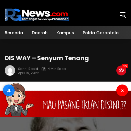
Langsung
ke
konten
Beranda
Daerah
Kampus
Polda Gorontalo
H
DIS WAY – Senyum Tenang
419
Sahril Rasid
4 Min Baca
April 19, 2022
3
×