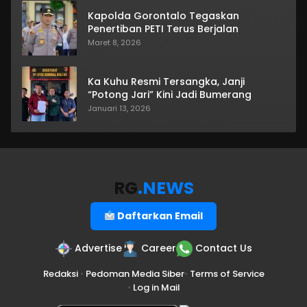
Kapolda Gorontalo Tegaskan
Penertiban PETI Terus Berjalan
Maret 8, 2026
Ka Kuhu Resmi Tersangka, Janji
“Potong Jari” Kini Jadi Bumerang
Januari 13, 2026
RG
.NEWS
Daftarkan Email
Advertise
Career
Contact Us
Redaksi
•
Pedoman Media Siber
•
Terms of Service
•
Log in Mail