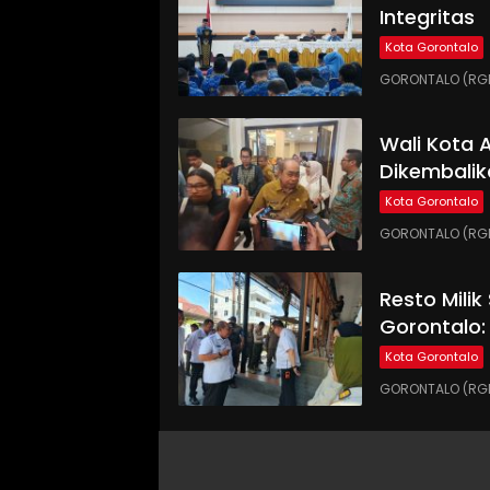
Integritas
Kota Gorontalo
GORONTALO (RGNE
Wali Kota
Dikembalik
Kota Gorontalo
GORONTALO (RGN
Resto Milik
Gorontalo:
Kota Gorontalo
GORONTALO (RGN