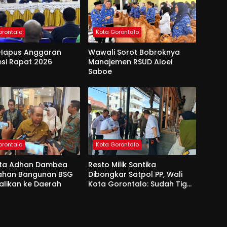
orontalo
Kota Gorontalo
Hapus Anggaran
Wawali Sorot Bobroknya
si Rapat 2026
Manajemen RSUD Aloei
Saboe
orontalo
Kota Gorontalo
ota Adhan Dambea
Resto Milik Santika
Lahan Bangunan BSG
Dibongkar Satpol PP, Wali
alikan ke Daerah
Kota Gorontalo: Sudah Tiga
Kali Kami Tegur