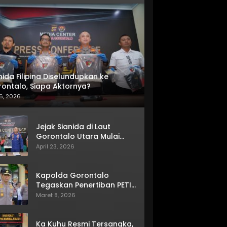
nida Filipina Diselundupkan ke
ontalo, Siapa Aktornya?
6, 2026
Jejak Sianida di Laut
Gorontalo Utara Mulai
Terkuak
April 23, 2026
Kapolda Gorontalo
Tegaskan Penertiban PETI
Terus Berjalan
Maret 8, 2026
Ka Kuhu Resmi Tersangka,