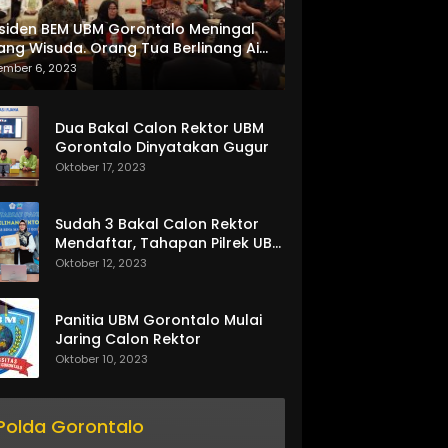
siden BEM UBM Gorontalo Meningal
ang Wisuda. Orang Tua Berlinang Air
ta Menerima SKL dan Pemasangan
ember 6, 2023
lempang
Dua Bakal Calon Rektor UBM
Gorontalo Dinyatakan Gugur
Oktober 17, 2023
Sudah 3 Bakal Calon Rektor
Mendaftar, Tahapan Pilrek UBM
Gorontalo Makin Seru
Oktober 12, 2023
Panitia UBM Gorontalo Mulai
Jaring Calon Rektor
Oktober 10, 2023
Polda Gorontalo