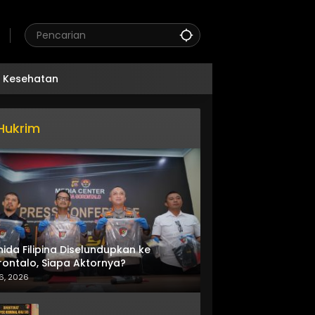
Kesehatan
Hukrim
nida Filipina Diselundupkan ke
ontalo, Siapa Aktornya?
6, 2026