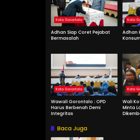
Kota Gorontalo
Kota G
Adhan Siap Coret Pejabat
Adhan 
Bermasalah
Konsum
Kota Gorontalo
Kota G
Wawali Gorontalo : OPD
Wali K
Harus Berbenah Demi
Minta 
Integritas
Dikemb
Baca Juga