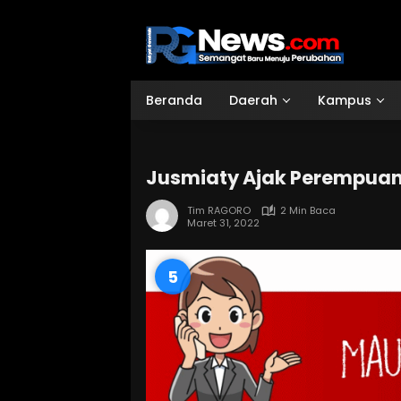
Langsung
ke
konten
Beranda
Daerah
Kampus
Jusmiaty Ajak Perempuan
Tim RAGORO
2 Min Baca
Maret 31, 2022
4