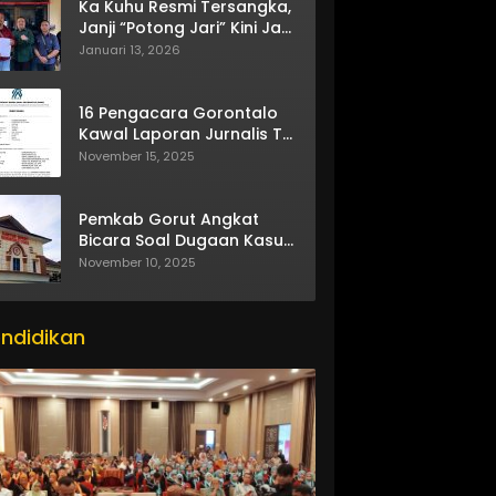
Ka Kuhu Resmi Tersangka,
Janji “Potong Jari” Kini Jadi
Bumerang
Januari 13, 2026
16 Pengacara Gorontalo
Kawal Laporan Jurnalis TV
One
November 15, 2025
Pemkab Gorut Angkat
Bicara Soal Dugaan Kasus
Asusila Oknum ASN
November 10, 2025
ndidikan