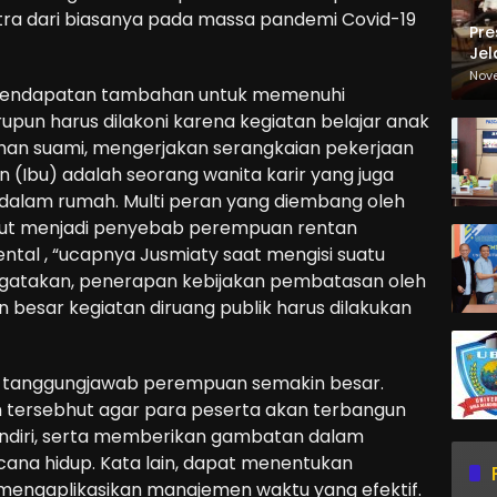
ra dari biasanya pada massa pandemi Covid-19
Pre
Jel
Ma
Nov
 pendapatan tambahan untuk memenuhi
Sa
pun harus dilakoni karena kegiatan belajar anak
uhan suami, mengerjakan serangkaian pekerjaan
 (Ibu) adalah seorang wanita karir yang juga
dalam rumah. Multi peran yang diembang oleh
urut menjadi penyebab perempuan rentan
al , “ucapnya Jusmiaty saat mengisi suatu
ngatakan, penerapan kebijakan pembatasan oleh
besar kegiatan diruang publik harus dilakukan
an tanggungjawab perempuan semakin besar.
n tersebhut agar para peserta akan terbangun
sendiri, serta memberikan gambatan dalam
ana hidup. Kata lain, dapat menentukan
 mengaplikasikan manajemen waktu yang efektif.