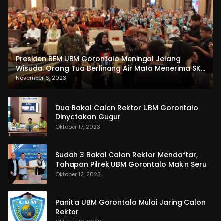
Presiden BEM UBM Gorontalo Meningal Jelang
Wisuda. Orang Tua Berlinang Air Mata Menerima SKL
dan Pemasangan Salempang
November 6, 2023
Dua Bakal Calon Rektor UBM Gorontalo
Dinyatakan Gugur
Oktober 17, 2023
Sudah 3 Bakal Calon Rektor Mendaftar,
Tahapan Pilrek UBM Gorontalo Makin Seru
Oktober 12, 2023
Panitia UBM Gorontalo Mulai Jaring Calon
Rektor