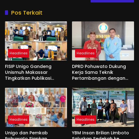
Pos Terkait
Headlines
Headlines
FISIP Unigo Gandeng
DPRD Pohuwato Dukung
Unismuh Makassar
Kerja Sama Teknik
Tingkatkan Publikasi
Pertambangan dengan
Internasional
Unigo
Headlines
Headlines
Unigo dan Pemkab
YBM Insan Brilian Limboto
Pohuwato Siapkan
Salurkan Sedekah ke