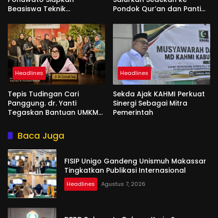
Beasiswa Teknik
Pondok Qur’an dan Panti
Pertambangan
Shirathal Ummah Bengsol
Headlines
Headlines
Tepis Tudingan Cari
Sekda Ajak KAHMI Perkuat
Panggung. dr. Yanti
Sinergi Sebagai Mitra
Tegaskan Bantuan UMKM
Pemerintah
Aspirasi dan Harapan
Rakyat
Baca Juga
FISIP Unigo Gandeng Unismuh Makassar
Tingkatkan Publikasi Internasional
Headlines
Agustus 7, 2026