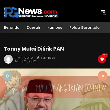
Langsung
ke
konten
Beranda
Daerah
Kampus
Polda Gorontalo
H
Tonny Mulai Dilirik PAN
502
Tim RAGORO
1 Min Baca
Maret 29, 2022