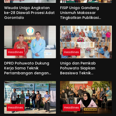
Wisuda Unigo Angkatan
FISIP Unigo Gandeng
ke-28 Diawali Prosesi Adat
Unismuh Makassar
Gorontalo
Tingkatkan Publikasi
Internasional
Headlines
Headlines
DPRD Pohuwato Dukung
Unigo dan Pemkab
Kerja Sama Teknik
Pohuwato Siapkan
Pertambangan dengan
Beasiswa Teknik
Unigo
Pertambangan
Headlines
Headlines