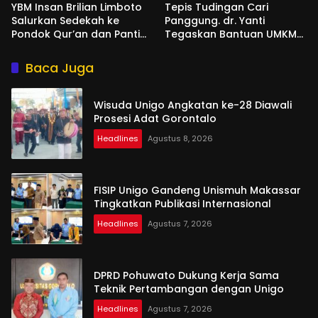
YBM Insan Brilian Limboto
Tepis Tudingan Cari
Salurkan Sedekah ke
Panggung. dr. Yanti
Pondok Qur’an dan Panti
Tegaskan Bantuan UMKM
Shirathal Ummah Bengsol
Aspirasi dan Harapan
Rakyat
Baca Juga
Wisuda Unigo Angkatan ke-28 Diawali
Prosesi Adat Gorontalo
Headlines
Agustus 8, 2026
FISIP Unigo Gandeng Unismuh Makassar
Tingkatkan Publikasi Internasional
Headlines
Agustus 7, 2026
DPRD Pohuwato Dukung Kerja Sama
Teknik Pertambangan dengan Unigo
Headlines
Agustus 7, 2026