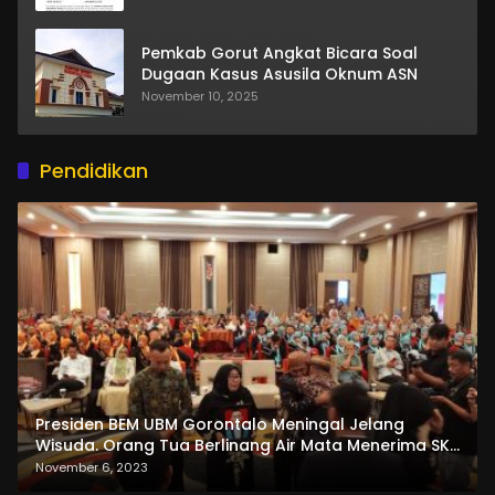
Pemkab Gorut Angkat Bicara Soal
Dugaan Kasus Asusila Oknum ASN
November 10, 2025
Pendidikan
Presiden BEM UBM Gorontalo Meningal Jelang
Wisuda. Orang Tua Berlinang Air Mata Menerima SKL
dan Pemasangan Salempang
November 6, 2023