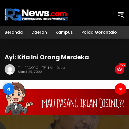
Langsung
ke
konten
Beranda
Daerah
Kampus
Polda Gorontalo
H
Ayi: Kita Ini Orang Merdeka
499
Tim RAGORO
1 Min Baca
Maret 29, 2022
4
×