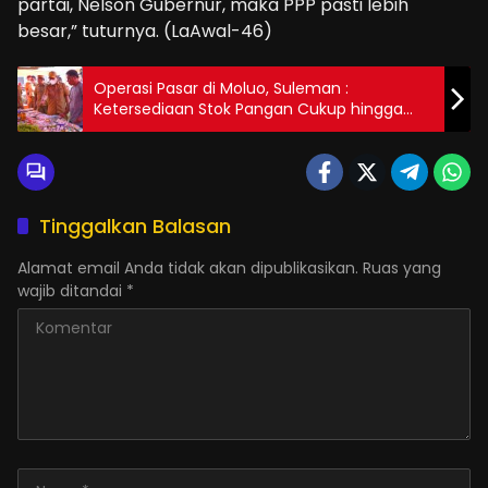
partai, Nelson Gubernur, maka PPP pasti lebih
besar,” tuturnya. (LaAwal-46)
Operasi Pasar di Moluo, Suleman :
Ketersediaan Stok Pangan Cukup hingga
Ramadhan
Tinggalkan Balasan
Alamat email Anda tidak akan dipublikasikan.
Ruas yang
wajib ditandai
*