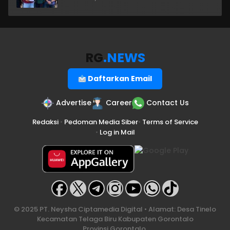
RG
.NEWS
Daftarkan Email
Advertise
Career
Contact Us
Redaksi
•
Pedoman Media Siber
•
Terms of Service
•
Log in Mail
© 2025 PT. Neysha Ciptamedia Digital • Alamat: Desa Tinelo
Kecamatan Telaga Biru Kabupaten Gorontalo
Provinsi Gorontalo.