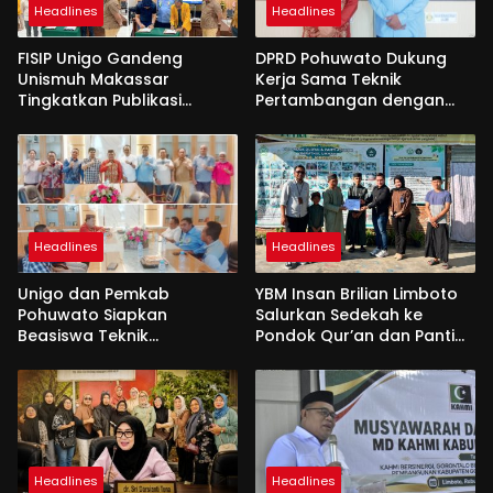
Headlines
Headlines
FISIP Unigo Gandeng
DPRD Pohuwato Dukung
Unismuh Makassar
Kerja Sama Teknik
Tingkatkan Publikasi
Pertambangan dengan
Internasional
Unigo
Headlines
Headlines
Unigo dan Pemkab
YBM Insan Brilian Limboto
Pohuwato Siapkan
Salurkan Sedekah ke
Beasiswa Teknik
Pondok Qur’an dan Panti
Pertambangan
Shirathal Ummah Bengsol
Headlines
Headlines