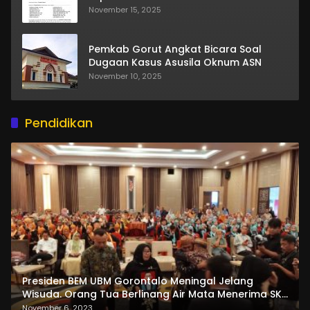
November 15, 2025
Pemkab Gorut Angkat Bicara Soal
Dugaan Kasus Asusila Oknum ASN
November 10, 2025
Pendidikan
Presiden BEM UBM Gorontalo Meningal Jelang
Wisuda. Orang Tua Berlinang Air Mata Menerima SKL
dan Pemasangan Salempang
November 6, 2023