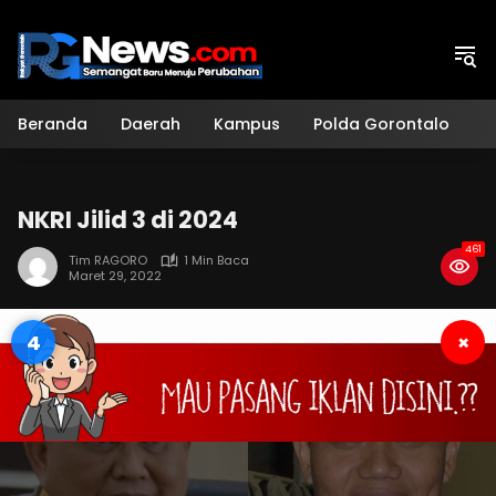
Langsung
ke
konten
Beranda
Daerah
Kampus
Polda Gorontalo
H
NKRI Jilid 3 di 2024
461
Tim RAGORO
1 Min Baca
Maret 29, 2022
3
×