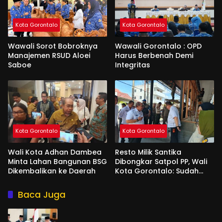
Kota Gorontalo
Kota Gorontalo
Wawali Sorot Bobroknya
Wawali Gorontalo : OPD
Manajemen RSUD Aloei
Harus Berbenah Demi
Saboe
Integritas
Kota Gorontalo
Kota Gorontalo
Wali Kota Adhan Dambea
Resto Milik Santika
Minta Lahan Bangunan BSG
Dibongkar Satpol PP, Wali
Dikembalikan ke Daerah
Kota Gorontalo: Sudah
Tiga Kali Kami Tegur
Baca Juga