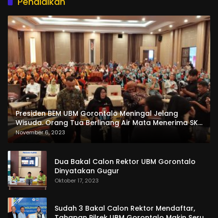
Pendidikan
Presiden BEM UBM Gorontalo Meningal Jelang
Wisuda. Orang Tua Berlinang Air Mata Menerima SKL
dan Pemasangan Salempang
November 6, 2023
Dua Bakal Calon Rektor UBM Gorontalo
Dinyatakan Gugur
Oktober 17, 2023
Sudah 3 Bakal Calon Rektor Mendaftar,
Tahapan Pilrek UBM Gorontalo Makin Seru