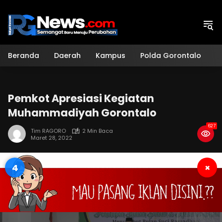
Langsung
ke
konten
Beranda
Daerah
Kampus
Polda Gorontalo
H
Pemkot Apresiasi Kegiatan
Muhammadiyah Gorontalo
627
Tim RAGORO
2 Min Baca
Maret 28, 2022
3
×