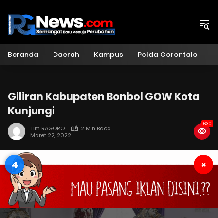
Langsung
ke
konten
Beranda
Daerah
Kampus
Polda Gorontalo
H
Giliran Kabupaten Bonbol GOW Kota
Kunjungi
630
Tim RAGORO
2 Min Baca
Maret 22, 2022
3
×