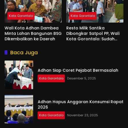
Kota Gorontalo
Kota Gorontalo
Wali Kota Adhan Dambea
Resto Milik Santika
Minta Lahan Bangunan BSG
Dibongkar Satpol PP, Wali
Dikembalikan ke Daerah
Kota Gorontalo: Sudah
Tiga Kali Kami Tegur
Baca Juga
Adhan Siap Coret Pejabat Bermasalah
Kota Gorontalo
Desember 5, 2025
Adhan Hapus Anggaran Konsumsi Rapat
2026
Kota Gorontalo
November 23, 2025