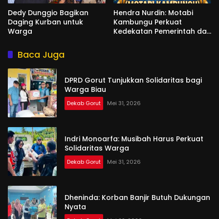
Dedy Dunggio Bagikan
Hendra Nurdin: Motabi
Daging Kurban untuk
Kambungu Perkuat
Warga
Kedekatan Pemerintah dan
Warga
Baca Juga
DPRD Gorut Tunjukkan Solidaritas bagi
Warga Biau
Dekab Gorut
Mei 31, 2026
Indri Monoarfa: Musibah Harus Perkuat
Solidaritas Warga
Dekab Gorut
Mei 31, 2026
Dheninda: Korban Banjir Butuh Dukungan
Nyata