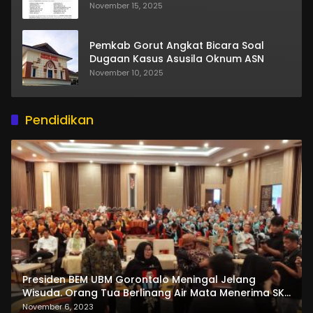
November 15, 2025
Pemkab Gorut Angkat Bicara Soal
Dugaan Kasus Asusila Oknum ASN
November 10, 2025
Pendidikan
Presiden BEM UBM Gorontalo Meningal Jelang
Wisuda. Orang Tua Berlinang Air Mata Menerima SKL
dan Pemasangan Salempang
November 6, 2023