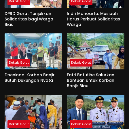
Dekab Gorut
Dekab Gorut
DPRD Gorut Tunjukkan
Indri Monoarfa: Musibah
Solidaritas bagi Warga
Harus Perkuat Solidaritas
Biau
Warga
Dekab Gorut
Dekab Gorut
Dheninda: Korban Banjir
Fatri Botutihe Salurkan
Butuh Dukungan Nyata
Bantuan untuk Korban
Banjir Biau
Dekab Gorut
Dekab Gorut