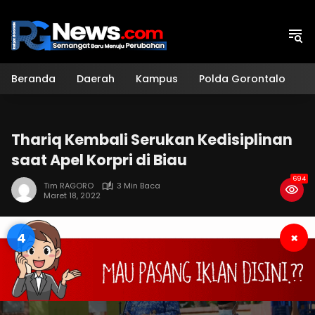
Langsung
ke
konten
Beranda
Daerah
Kampus
Polda Gorontalo
H
Thariq Kembali Serukan Kedisiplinan
saat Apel Korpri di Biau
694
Tim RAGORO
3 Min Baca
Maret 18, 2022
3
×