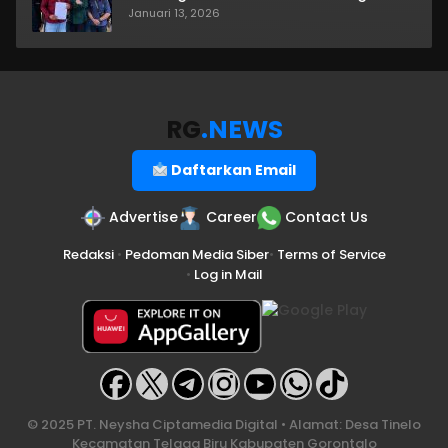
Januari 13, 2026
RG
.NEWS
Daftarkan Email
Advertise
Career
Contact Us
Redaksi
•
Pedoman Media Siber
•
Terms of Service
•
Log in Mail
© 2025 PT. Neysha Ciptamedia Digital • Alamat: Desa Tinelo
Kecamatan Telaga Biru Kabupaten Gorontalo