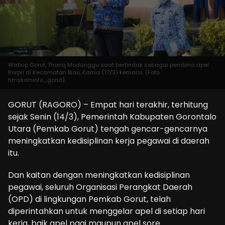
Wabup Gorut, Thariq Modanggu saat bertindak sebagai pembina apel
Korpri di Kecamatan Biau, Kamis (17/3) kemarin. (Foto :
hmskominfo_gorut)
GORUT (RAGORO) – Empat hari terakhir, terhitung
sejak Senin (14/3), Pemerintah Kabupaten Gorontalo
Utara (Pemkab Gorut) tengah gencar-gencarnya
meningkatkan kedisiplinan kerja pegawai di daerah
itu.
Dan kaitan dengan meningkatkan kedisiplinan
pegawai, seluruh Organisasi Perangkat Daerah
(OPD) di lingkungan Pemkab Gorut, telah
diperintahkan untuk menggelar apel di setiap hari
kerja, baik apel pagi maupun apel sore.